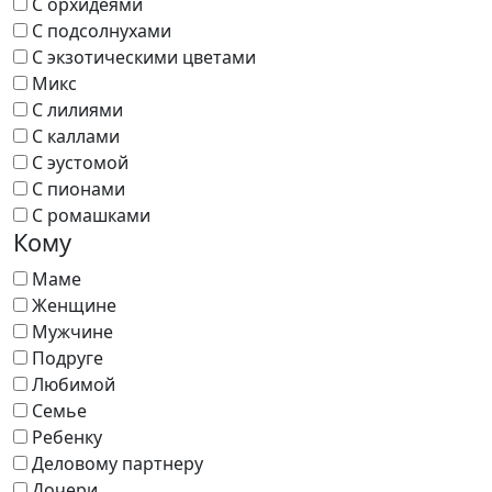
С орхидеями
С подсолнухами
С экзотическими цветами
Микс
С лилиями
С каллами
С эустомой
С пионами
С ромашками
Кому
Маме
Женщине
Мужчине
Подруге
Любимой
Семье
Ребенку
Деловому партнеру
Дочери