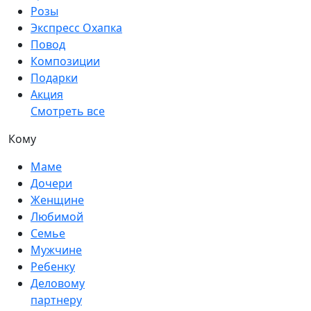
Розы
Экспресс Охапка
Повод
Композиции
Подарки
Акция
Смотреть все
Кому
Маме
Дочери
Женщине
Любимой
Семье
Мужчине
Ребенку
Деловому
партнеру