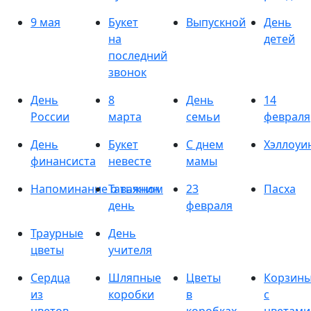
9 мая
Букет
Выпускной
День
на
детей
последний
звонок
День
8
День
14
России
марта
семьи
февраля
День
Букет
С днем
Хэллоуи
финансиста
невесте
мамы
Напоминание о важном
Татьянин
23
Пасха
день
февраля
Траурные
День
цветы
учителя
Сердца
Шляпные
Цветы
Корзин
из
коробки
в
с