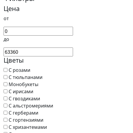
Цена
от
до
Цветы
С розами
С тюльпанами
Монобукеты
С ирисами
С гвоздиками
С альстромериями
С герберами
С гортензиями
С хризантемами