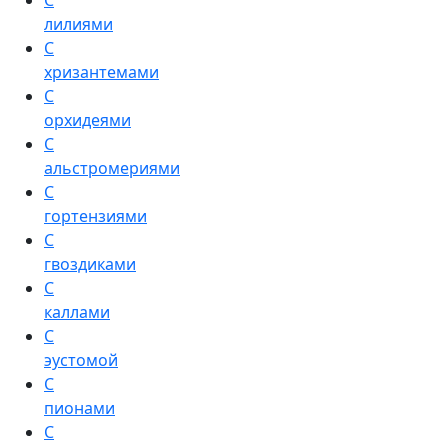
С
лилиями
С
хризантемами
С
орхидеями
С
альстромериями
С
гортензиями
С
гвоздиками
С
каллами
С
эустомой
С
пионами
С