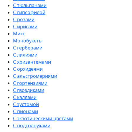
С тюльпанами
С гипсофилой
С розами
С ирисами
Микс
Монобукеты
С герберами
С лилиями
С хризантемами
С орхидеями
С альстромериями
С гортензиями
С гвоздиками
С каллами
С эустомой
С пионами
С экзотическими цветами
С подсолнухами