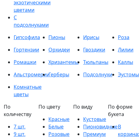
экзотическими
цветами
С
подсолнухами
Гипсофила
Пионы
Ирисы
Роза
Гортензии
Орхидеи
Гвоздики
Лилии
Ромашки
Хризантемы
Тюльпаны
Каллы
Альстромерии
Герберы
Подсолнухи
Эустомы
Комнатные
цветы
По
По цвету
По виду
По форме
количеству
букета
Красные
Кустовые
7 шт.
Белые
Пионовидные
В
9 шт.
Розовые
Премиум
корзина