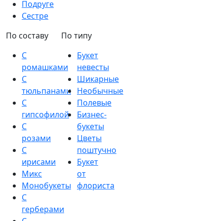
Подруге
Сестре
По составу
По типу
С
Букет
ромашками
невесты
С
Шикарные
тюльпанами
Необычные
С
Полевые
гипсофилой
Бизнес-
С
букеты
розами
Цветы
С
поштучно
ирисами
Букет
Микс
от
Монобукеты
флориста
С
герберами