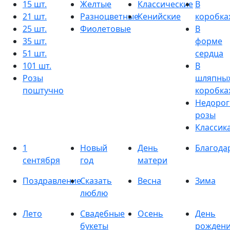
15 шт.
Желтые
Классические
В
21 шт.
Разноцветные
Кенийские
коробка
25 шт.
Фиолетовые
В
35 шт.
форме
51 шт.
сердца
101 шт.
В
Розы
шляпны
поштучно
коробка
Недорог
розы
Классик
1
Новый
День
Благода
сентября
год
матери
Поздравление
Сказать
Весна
Зима
люблю
Лето
Свадебные
Осень
День
букеты
рожден