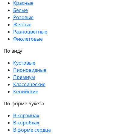
Красные
Белые
Розовые
Желтые
Разноцветные
Фиолетовые
По виду
Кустовые
Пионовидные
Премиум
Классические
Кенийские
По форме букета
В корзинах
В коробках
В форме сердца