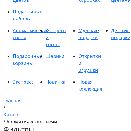
цветов
коробках
цветами
Подарочные
наборы
Ароматические
Конфеты
Мужские
Детские
свечи
и
подарки
подарки
торты
Подарочные
Шарики
Открытки
корзины
и
игрушки
Экспресс
Новинка
Новая
коллекция
Главная
/
Каталог
/ Ароматические свечи
Фильтры