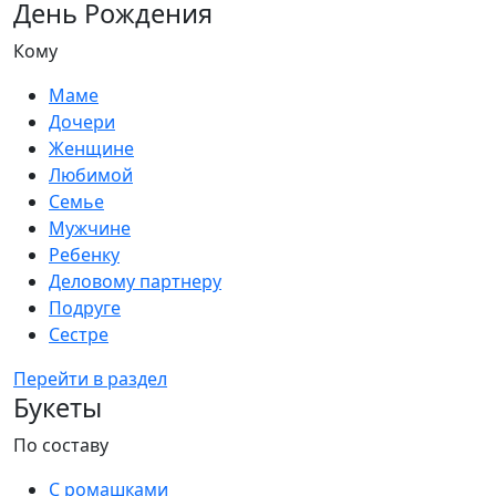
День Рождения
Кому
Маме
Дочери
Женщине
Любимой
Семье
Мужчине
Ребенку
Деловому партнеру
Подруге
Сестре
Перейти в раздел
Букеты
По составу
С ромашками