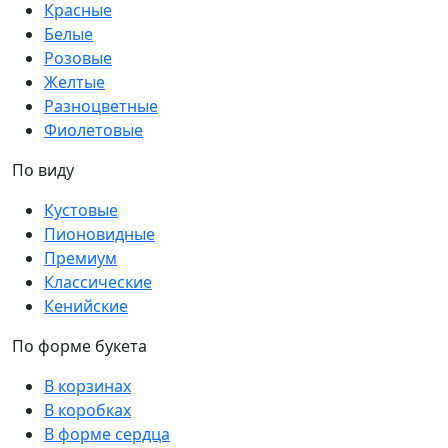
Красные
Белые
Розовые
Желтые
Разноцветные
Фиолетовые
По виду
Кустовые
Пионовидные
Премиум
Классические
Кенийские
По форме букета
В корзинах
В коробках
В форме сердца