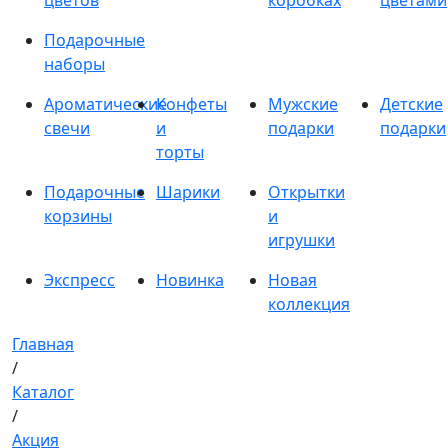
цветов
коробках
цветами
Подарочные
наборы
Ароматические
Конфеты
Мужские
Детские
свечи
и
подарки
подарки
торты
Подарочные
Шарики
Открытки
корзины
и
игрушки
Экспресс
Новинка
Новая
коллекция
Главная
/
Каталог
/
Акция