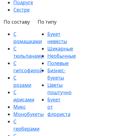
Подруге
Сестре
По составу
По типу
С
Букет
ромашками
невесты
С
Шикарные
тюльпанами
Необычные
С
Полевые
гипсофилой
Бизнес-
С
букеты
розами
Цветы
С
поштучно
ирисами
Букет
Микс
от
Монобукеты
флориста
С
герберами