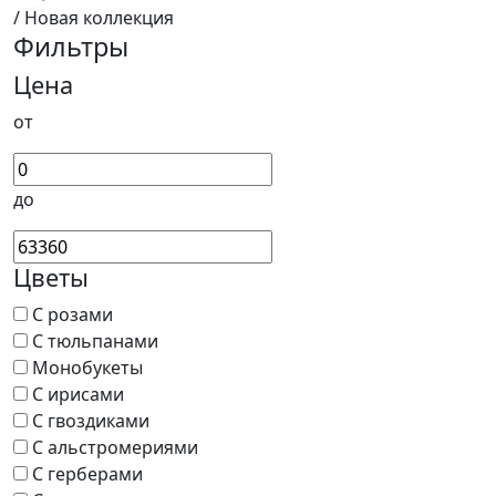
/ Новая коллекция
Фильтры
Цена
от
до
Цветы
С розами
С тюльпанами
Монобукеты
С ирисами
С гвоздиками
С альстромериями
С герберами