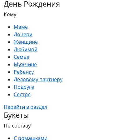
День Рождения
Кому
Маме
Дочери
Женщине
Любимой
Семье
Мужчине
Ребенку
Деловому партнеру
Подруге
Сестре
Перейти в раздел
Букеты
По составу
С ромашками