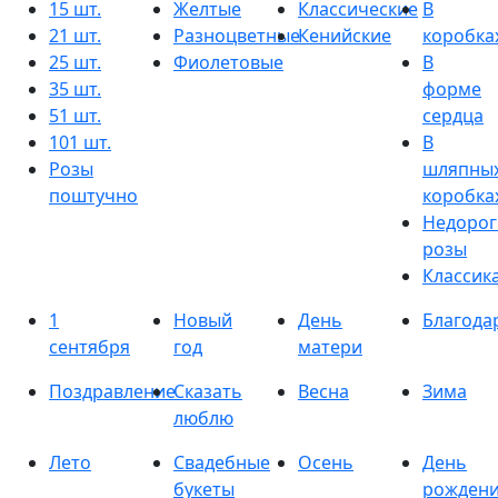
15 шт.
Желтые
Классические
В
21 шт.
Разноцветные
Кенийские
коробка
25 шт.
Фиолетовые
В
35 шт.
форме
51 шт.
сердца
101 шт.
В
Розы
шляпны
поштучно
коробка
Недорог
розы
Классик
1
Новый
День
Благода
сентября
год
матери
Поздравление
Сказать
Весна
Зима
люблю
Лето
Свадебные
Осень
День
букеты
рожден