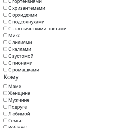
С гортензиями
С хризантемами
С орхидеями
С подсолнухами
С экзотическими цветами
Микс
С лилиями
С каллами
С эустомой
С пионами
С ромашками
Кому
Маме
Женщине
Мужчине
Подруге
Любимой
Семье
Ребенку