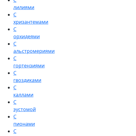
С
лилиями
С
хризантемами
С
орхидеями
С
альстромериями
С
гортензиями
С
гвоздиками
С
каллами
С
эустомой
С
пионами
С