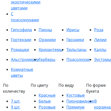
экзотическими
цветами
С
подсолнухами
Гипсофила
Пионы
Ирисы
Роза
Гортензии
Орхидеи
Гвоздики
Лилии
Ромашки
Хризантемы
Тюльпаны
Каллы
Альстромерии
Герберы
Подсолнухи
Эустомы
Комнатные
цветы
По
По цвету
По виду
По форме
количеству
букета
Красные
Кустовые
7 шт.
Белые
Пионовидные
В
9 шт.
Розовые
Премиум
корзина