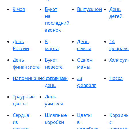
9 мая
Букет
Выпускной
День
на
детей
последний
звонок
День
8
День
14
России
марта
семьи
февраля
День
Букет
С днем
Хэллоуи
финансиста
невесте
мамы
Напоминание о важном
Татьянин
23
Пасха
день
февраля
Траурные
День
цветы
учителя
Сердца
Шляпные
Цветы
Корзин
из
коробки
в
с