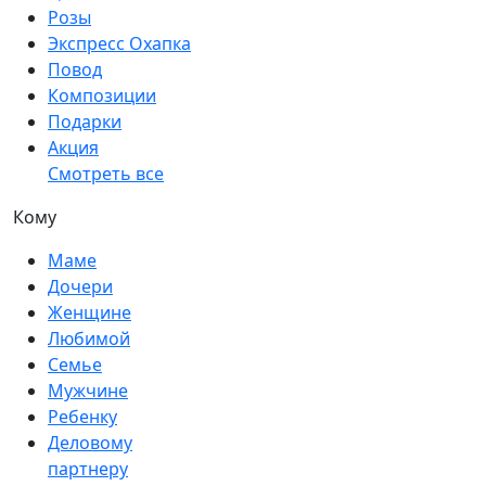
Розы
Экспресс Охапка
Повод
Композиции
Подарки
Акция
Смотреть все
Кому
Маме
Дочери
Женщине
Любимой
Семье
Мужчине
Ребенку
Деловому
партнеру