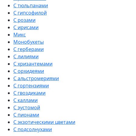
С тюльпанами
С гипсофилой
С розами
С ирисами
Микс
Монобукеты
С герберами
С лилиями
С хризантемами
С орхидеями
С альстромериями
С гортензиями
С гвоздиками
С каллами
С эустомой
С пионами
С экзотическими цветами
С подсолнухами