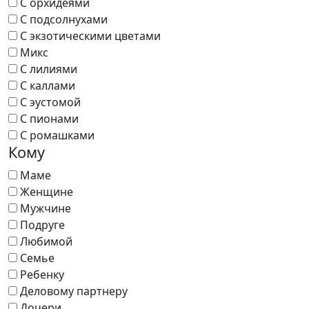
С орхидеями
С подсолнухами
С экзотическими цветами
Микс
С лилиями
С каллами
С эустомой
С пионами
С ромашками
Кому
Маме
Женщине
Мужчине
Подруге
Любимой
Семье
Ребенку
Деловому партнеру
Дочери