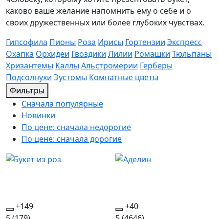
каково ваше желание напомнить ему о себе и о
своих дружественных или более глубоких чувствах.
Гипсофила
Пионы
Роза
Ирисы
Гортензии
Экспресс
Охапка
Орхидеи
Гвоздики
Лилии
Ромашки
Тюльпаны
Хризантемы
Каллы
Альстромерии
Герберы
Подсолнухи
Эустомы
Комнатные цветы
Фильтры
Сначала популярные
Новинки
По цене: сначала недорогие
По цене: сначала дорогие
+149
+40
5
(179)
5
(4646)