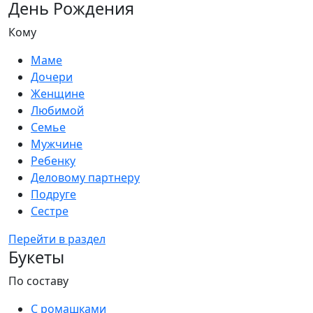
День Рождения
Кому
Маме
Дочери
Женщине
Любимой
Семье
Мужчине
Ребенку
Деловому партнеру
Подруге
Сестре
Перейти в раздел
Букеты
По составу
С ромашками