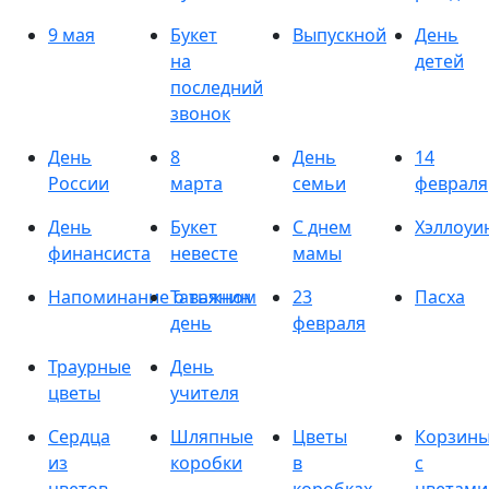
9 мая
Букет
Выпускной
День
на
детей
последний
звонок
День
8
День
14
России
марта
семьи
февраля
День
Букет
С днем
Хэллоуи
финансиста
невесте
мамы
Напоминание о важном
Татьянин
23
Пасха
день
февраля
Траурные
День
цветы
учителя
Сердца
Шляпные
Цветы
Корзин
из
коробки
в
с