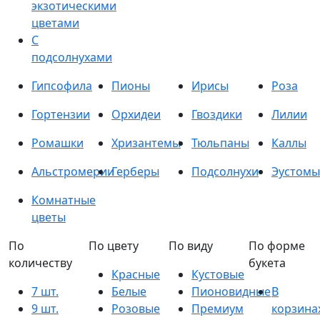
экзотическими
цветами
С
подсолнухами
Гипсофила
Пионы
Ирисы
Роза
Гортензии
Орхидеи
Гвоздики
Лилии
Ромашки
Хризантемы
Тюльпаны
Каллы
Альстромерии
Герберы
Подсолнухи
Эустомы
Комнатные
цветы
По
По цвету
По виду
По форме
количеству
букета
Красные
Кустовые
7 шт.
Белые
Пионовидные
В
9 шт.
Розовые
Премиум
корзина