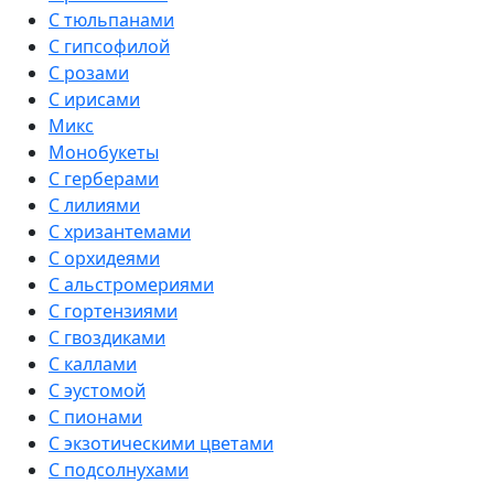
С тюльпанами
С гипсофилой
С розами
С ирисами
Микс
Монобукеты
С герберами
С лилиями
С хризантемами
С орхидеями
С альстромериями
С гортензиями
С гвоздиками
С каллами
С эустомой
С пионами
С экзотическими цветами
С подсолнухами