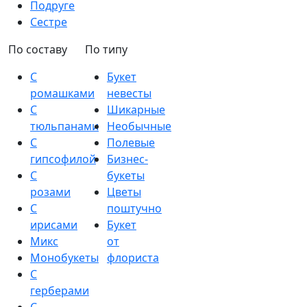
Подруге
Сестре
По составу
По типу
С
Букет
ромашками
невесты
С
Шикарные
тюльпанами
Необычные
С
Полевые
гипсофилой
Бизнес-
С
букеты
розами
Цветы
С
поштучно
ирисами
Букет
Микс
от
Монобукеты
флориста
С
герберами