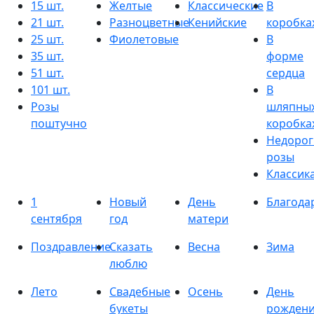
15 шт.
Желтые
Классические
В
21 шт.
Разноцветные
Кенийские
коробка
25 шт.
Фиолетовые
В
35 шт.
форме
51 шт.
сердца
101 шт.
В
Розы
шляпны
поштучно
коробка
Недорог
розы
Классик
1
Новый
День
Благода
сентября
год
матери
Поздравление
Сказать
Весна
Зима
люблю
Лето
Свадебные
Осень
День
букеты
рожден