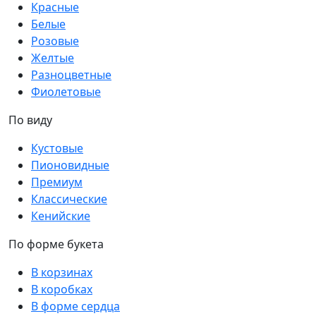
Красные
Белые
Розовые
Желтые
Разноцветные
Фиолетовые
По виду
Кустовые
Пионовидные
Премиум
Классические
Кенийские
По форме букета
В корзинах
В коробках
В форме сердца