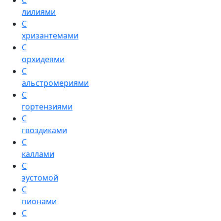
С
лилиями
С
хризантемами
С
орхидеями
С
альстромериями
С
гортензиями
С
гвоздиками
С
каллами
С
эустомой
С
пионами
С