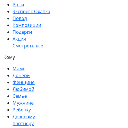
Розы
Экспресс Охапка
Повод
Композиции
Подарки
Акция
Смотреть все
Кому
Маме
Дочери
Женщине
Любимой
Семье
Мужчине
Ребенку
Деловому
партнеру