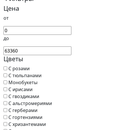
Цена
от
до
Цветы
С розами
С тюльпанами
Монобукеты
С ирисами
С гвоздиками
С альстромериями
С герберами
С гортензиями
С хризантемами