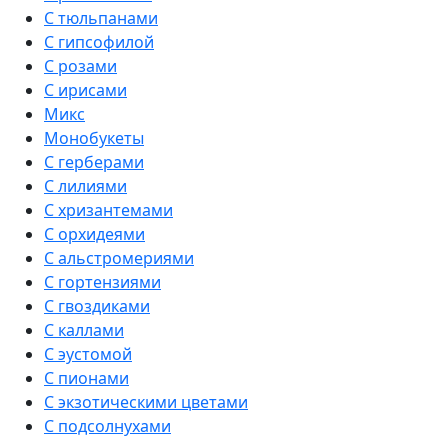
С тюльпанами
С гипсофилой
С розами
С ирисами
Микс
Монобукеты
С герберами
С лилиями
С хризантемами
С орхидеями
С альстромериями
С гортензиями
С гвоздиками
С каллами
С эустомой
С пионами
С экзотическими цветами
С подсолнухами