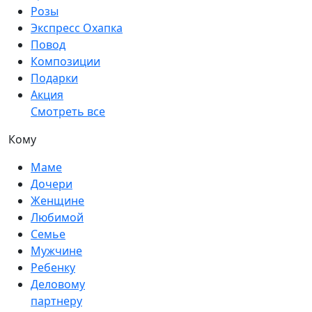
Розы
Экспресс Охапка
Повод
Композиции
Подарки
Акция
Смотреть все
Кому
Маме
Дочери
Женщине
Любимой
Семье
Мужчине
Ребенку
Деловому
партнеру