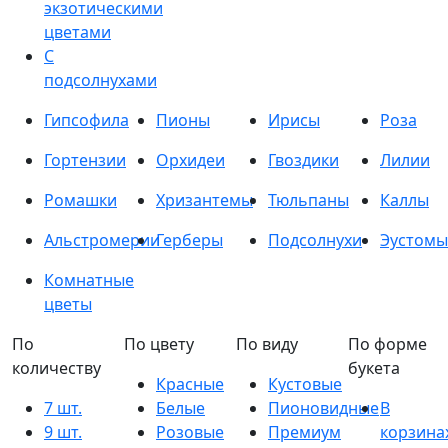
экзотическими
цветами
С
подсолнухами
Гипсофила
Пионы
Ирисы
Роза
Гортензии
Орхидеи
Гвоздики
Лилии
Ромашки
Хризантемы
Тюльпаны
Каллы
Альстромерии
Герберы
Подсолнухи
Эустомы
Комнатные
цветы
По
По цвету
По виду
По форме
количеству
букета
Красные
Кустовые
7 шт.
Белые
Пионовидные
В
9 шт.
Розовые
Премиум
корзина