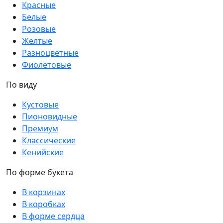
Красные
Белые
Розовые
Желтые
Разноцветные
Фиолетовые
По виду
Кустовые
Пионовидные
Премиум
Классические
Кенийские
По форме букета
В корзинах
В коробках
В форме сердца