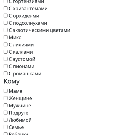
С гортензиями
С хризантемами
С орхидеями
С подсолнухами
С экзотическими цветами
Микс
С лилиями
С каллами
С эустомой
С пионами
С ромашками
Кому
Маме
Женщине
Мужчине
Подруге
Любимой
Семье
Ребенку