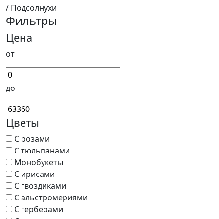
/ Подсолнухи
Фильтры
Цена
от
до
Цветы
С розами
С тюльпанами
Монобукеты
С ирисами
С гвоздиками
С альстромериями
С герберами