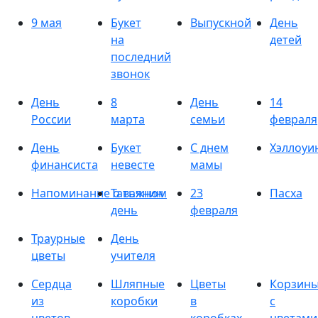
9 мая
Букет
Выпускной
День
на
детей
последний
звонок
День
8
День
14
России
марта
семьи
февраля
День
Букет
С днем
Хэллоуи
финансиста
невесте
мамы
Напоминание о важном
Татьянин
23
Пасха
день
февраля
Траурные
День
цветы
учителя
Сердца
Шляпные
Цветы
Корзин
из
коробки
в
с