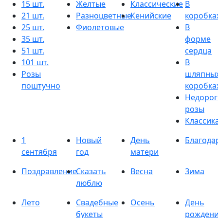
15 шт.
Желтые
Классические
В
21 шт.
Разноцветные
Кенийские
коробка
25 шт.
Фиолетовые
В
35 шт.
форме
51 шт.
сердца
101 шт.
В
Розы
шляпны
поштучно
коробка
Недорог
розы
Классик
1
Новый
День
Благода
сентября
год
матери
Поздравление
Сказать
Весна
Зима
люблю
Лето
Свадебные
Осень
День
букеты
рожден