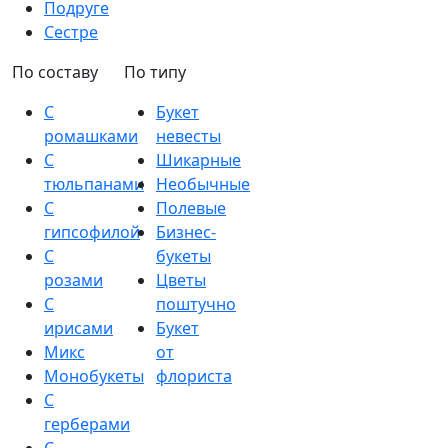
Подруге
Сестре
По составу
По типу
С
Букет
ромашками
невесты
С
Шикарные
тюльпанами
Необычные
С
Полевые
гипсофилой
Бизнес-
С
букеты
розами
Цветы
С
поштучно
ирисами
Букет
Микс
от
Монобукеты
флориста
С
герберами