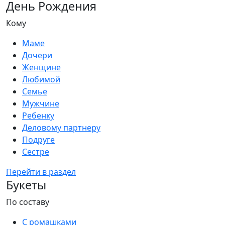
День Рождения
Кому
Маме
Дочери
Женщине
Любимой
Семье
Мужчине
Ребенку
Деловому партнеру
Подруге
Сестре
Перейти в раздел
Букеты
По составу
С ромашками