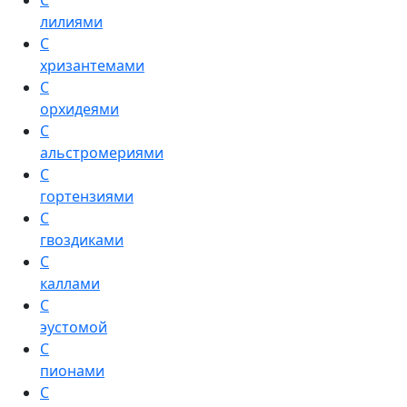
С
лилиями
С
хризантемами
С
орхидеями
С
альстромериями
С
гортензиями
С
гвоздиками
С
каллами
С
эустомой
С
пионами
С