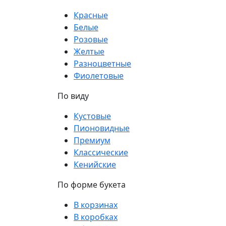
Красные
Белые
Розовые
Желтые
Разноцветные
Фиолетовые
По виду
Кустовые
Пионовидные
Премиум
Классические
Кенийские
По форме букета
В корзинах
В коробках