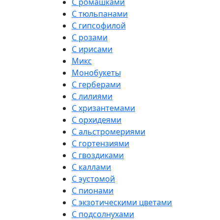
С ромашками
С тюльпанами
С гипсофилой
С розами
С ирисами
Микс
Монобукеты
С герберами
С лилиями
С хризантемами
С орхидеями
С альстромериями
С гортензиями
С гвоздиками
С каллами
С эустомой
С пионами
С экзотическими цветами
С подсолнухами