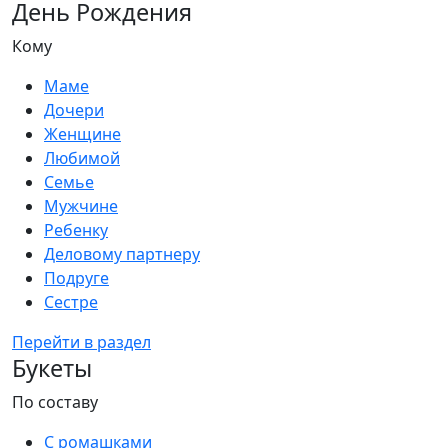
День Рождения
Кому
Маме
Дочери
Женщине
Любимой
Семье
Мужчине
Ребенку
Деловому партнеру
Подруге
Сестре
Перейти в раздел
Букеты
По составу
С ромашками