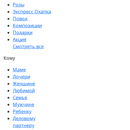
Розы
Экспресс Охапка
Повод
Композиции
Подарки
Акция
Смотреть все
Кому
Маме
Дочери
Женщине
Любимой
Семье
Мужчине
Ребенку
Деловому
партнеру