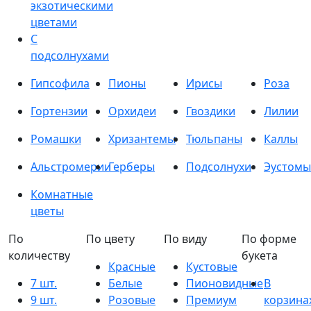
экзотическими
цветами
С
подсолнухами
Гипсофила
Пионы
Ирисы
Роза
Гортензии
Орхидеи
Гвоздики
Лилии
Ромашки
Хризантемы
Тюльпаны
Каллы
Альстромерии
Герберы
Подсолнухи
Эустомы
Комнатные
цветы
По
По цвету
По виду
По форме
количеству
букета
Красные
Кустовые
7 шт.
Белые
Пионовидные
В
9 шт.
Розовые
Премиум
корзина