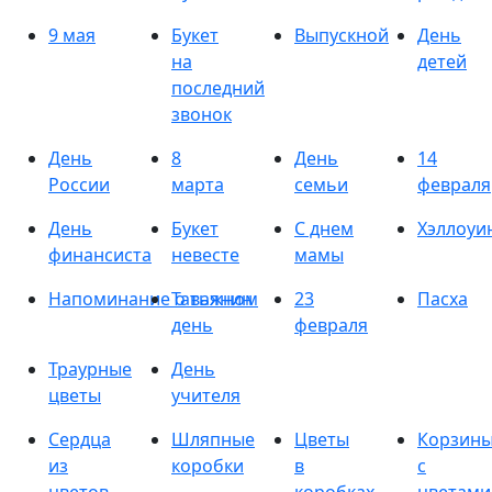
9 мая
Букет
Выпускной
День
на
детей
последний
звонок
День
8
День
14
России
марта
семьи
февраля
День
Букет
С днем
Хэллоуи
финансиста
невесте
мамы
Напоминание о важном
Татьянин
23
Пасха
день
февраля
Траурные
День
цветы
учителя
Сердца
Шляпные
Цветы
Корзин
из
коробки
в
с