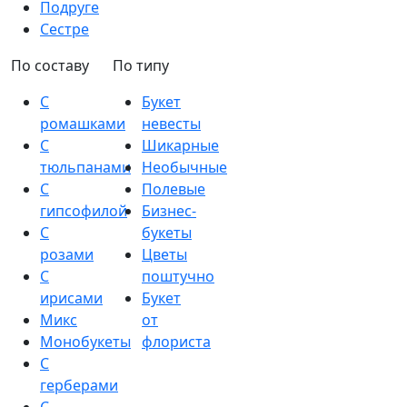
Подруге
Сестре
По составу
По типу
С
Букет
ромашками
невесты
С
Шикарные
тюльпанами
Необычные
С
Полевые
гипсофилой
Бизнес-
С
букеты
розами
Цветы
С
поштучно
ирисами
Букет
Микс
от
Монобукеты
флориста
С
герберами