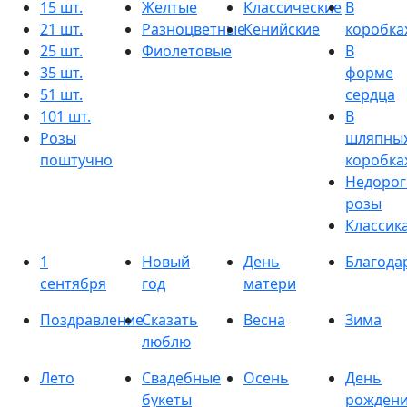
15 шт.
Желтые
Классические
В
21 шт.
Разноцветные
Кенийские
коробка
25 шт.
Фиолетовые
В
35 шт.
форме
51 шт.
сердца
101 шт.
В
Розы
шляпны
поштучно
коробка
Недорог
розы
Классик
1
Новый
День
Благода
сентября
год
матери
Поздравление
Сказать
Весна
Зима
люблю
Лето
Свадебные
Осень
День
букеты
рожден