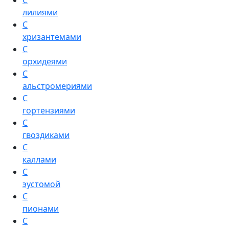
С
лилиями
С
хризантемами
С
орхидеями
С
альстромериями
С
гортензиями
С
гвоздиками
С
каллами
С
эустомой
С
пионами
С