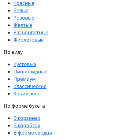
Красные
Белые
Розовые
Желтые
Разноцветные
Фиолетовые
По виду
Кустовые
Пионовидные
Премиум
Классические
Кенийские
По форме букета
В корзинах
В коробках
В форме сердца