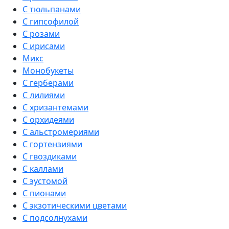
С тюльпанами
С гипсофилой
С розами
С ирисами
Микс
Монобукеты
С герберами
С лилиями
С хризантемами
С орхидеями
С альстромериями
С гортензиями
С гвоздиками
С каллами
С эустомой
С пионами
С экзотическими цветами
С подсолнухами