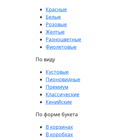
Красные
Белые
Розовые
Желтые
Разноцветные
Фиолетовые
По виду
Кустовые
Пионовидные
Премиум
Классические
Кенийские
По форме букета
В корзинах
В коробках