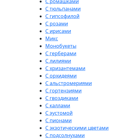
С ромашками
С тюльпанами
С гипсофилой
С розами
С ирисами
Микс
Монобукеты
С герберами
С лилиями
С хризантемами
С орхидеями
С альстромериями
С гортензиями
С гвоздиками
С каллами
С эустомой
С пионами
С экзотическими цветами
С подсолнухами