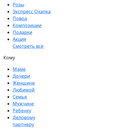
Розы
Экспресс Охапка
Повод
Композиции
Подарки
Акция
Смотреть все
Кому
Маме
Дочери
Женщине
Любимой
Семье
Мужчине
Ребенку
Деловому
партнеру