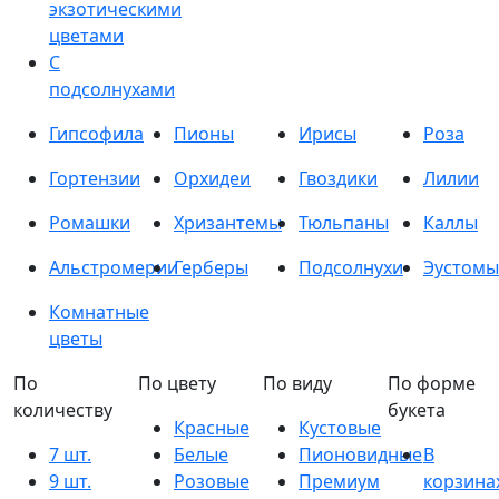
экзотическими
цветами
С
подсолнухами
Гипсофила
Пионы
Ирисы
Роза
Гортензии
Орхидеи
Гвоздики
Лилии
Ромашки
Хризантемы
Тюльпаны
Каллы
Альстромерии
Герберы
Подсолнухи
Эустомы
Комнатные
цветы
По
По цвету
По виду
По форме
количеству
букета
Красные
Кустовые
7 шт.
Белые
Пионовидные
В
9 шт.
Розовые
Премиум
корзина