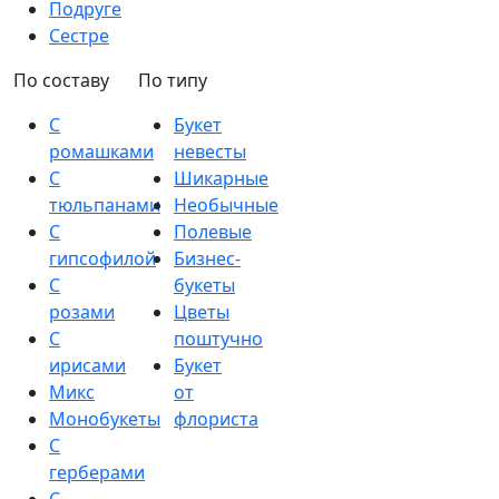
Подруге
Сестре
По составу
По типу
С
Букет
ромашками
невесты
С
Шикарные
тюльпанами
Необычные
С
Полевые
гипсофилой
Бизнес-
С
букеты
розами
Цветы
С
поштучно
ирисами
Букет
Микс
от
Монобукеты
флориста
С
герберами