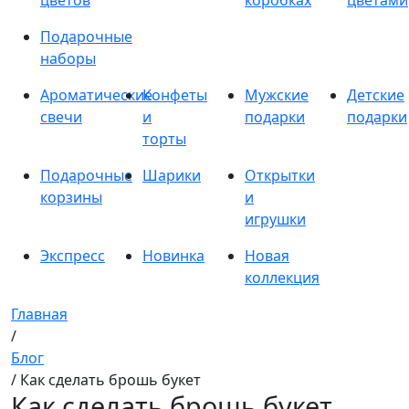
цветов
коробках
цветами
Подарочные
наборы
Ароматические
Конфеты
Мужские
Детские
свечи
и
подарки
подарки
торты
Подарочные
Шарики
Открытки
корзины
и
игрушки
Экспресс
Новинка
Новая
коллекция
Главная
/
Блог
/ Как сделать брошь букет
Как сделать брошь букет