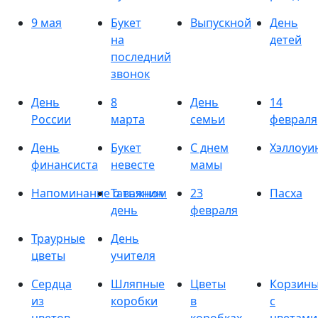
9 мая
Букет
Выпускной
День
на
детей
последний
звонок
День
8
День
14
России
марта
семьи
февраля
День
Букет
С днем
Хэллоуи
финансиста
невесте
мамы
Напоминание о важном
Татьянин
23
Пасха
день
февраля
Траурные
День
цветы
учителя
Сердца
Шляпные
Цветы
Корзин
из
коробки
в
с