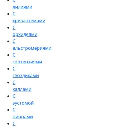
С
лилиями
С
хризантемами
С
орхидеями
С
альстромериями
С
гортензиями
С
гвоздиками
С
каллами
С
эустомой
С
пионами
С