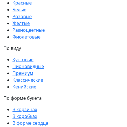
Красные
Белые
Розовые
Желтые
Разноцветные
Фиолетовые
По виду
Кустовые
Пионовидные
Премиум
Классические
Кенийские
По форме букета
В корзинах
В коробках
В форме сердца