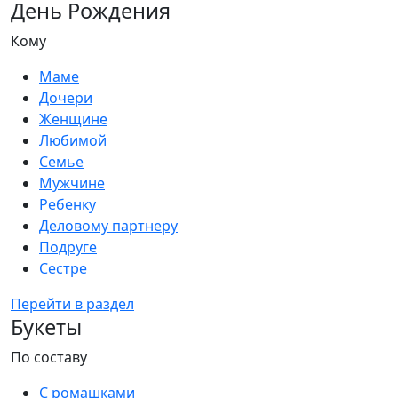
День Рождения
Кому
Маме
Дочери
Женщине
Любимой
Семье
Мужчине
Ребенку
Деловому партнеру
Подруге
Сестре
Перейти в раздел
Букеты
По составу
С ромашками