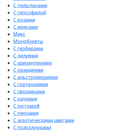
С тюльпанами
С гипсофилой
С розами
С ирисами
Микс
Монобукеты
С герберами
С лилиями
С хризантемами
С орхидеями
С альстромериями
С гортензиями
С гвоздиками
С каллами
С эустомой
С пионами
С экзотическими цветами
С подсолнухами