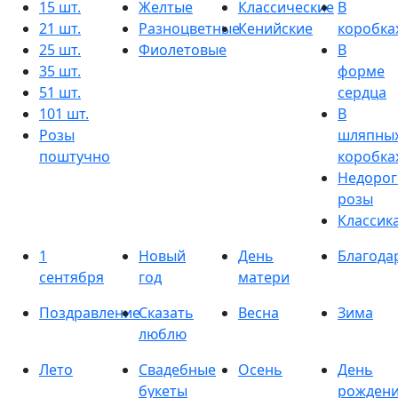
15 шт.
Желтые
Классические
В
21 шт.
Разноцветные
Кенийские
коробка
25 шт.
Фиолетовые
В
35 шт.
форме
51 шт.
сердца
101 шт.
В
Розы
шляпны
поштучно
коробка
Недорог
розы
Классик
1
Новый
День
Благода
сентября
год
матери
Поздравление
Сказать
Весна
Зима
люблю
Лето
Свадебные
Осень
День
букеты
рожден