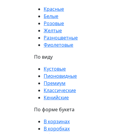
Красные
Белые
Розовые
Желтые
Разноцветные
Фиолетовые
По виду
Кустовые
Пионовидные
Премиум
Классические
Кенийские
По форме букета
В корзинах
В коробках