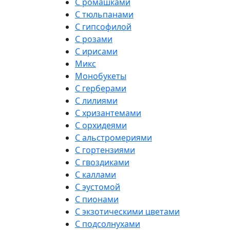
С ромашками
С тюльпанами
С гипсофилой
С розами
С ирисами
Микс
Монобукеты
С герберами
С лилиями
С хризантемами
С орхидеями
С альстромериями
С гортензиями
С гвоздиками
С каллами
С эустомой
С пионами
С экзотическими цветами
С подсолнухами