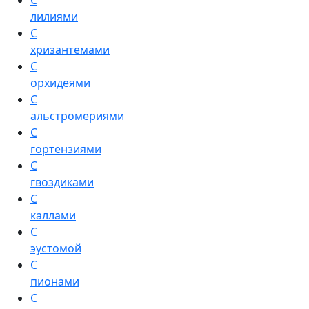
С
лилиями
С
хризантемами
С
орхидеями
С
альстромериями
С
гортензиями
С
гвоздиками
С
каллами
С
эустомой
С
пионами
С