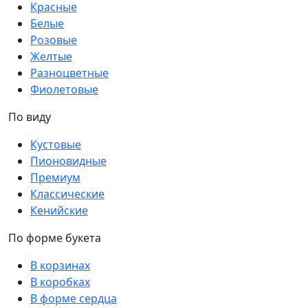
Красные
Белые
Розовые
Желтые
Разноцветные
Фиолетовые
По виду
Кустовые
Пионовидные
Премиум
Классические
Кенийские
По форме букета
В корзинах
В коробках
В форме сердца