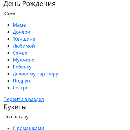
День Рождения
Кому
Маме
Дочери
Женщине
Любимой
Семье
Мужчине
Ребенку
Деловому партнеру
Подруге
Сестре
Перейти в раздел
Букеты
По составу
С ромашками