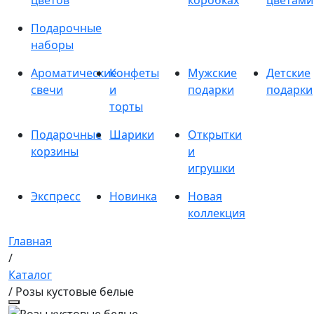
цветов
коробках
цветами
Подарочные
наборы
Ароматические
Конфеты
Мужские
Детские
свечи
и
подарки
подарки
торты
Подарочные
Шарики
Открытки
корзины
и
игрушки
Экспресс
Новинка
Новая
коллекция
Главная
/
Каталог
/ Розы кустовые белые