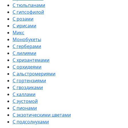
С тюльпанами
С гипсофилой
С розами
С ирисами
Микс
Монобукеты
С герберами
С лилиями
С хризантемами
С орхидеями
С альстромериями
С гортензиями
С гвоздиками
С каллами
С эустомой
С пионами
С экзотическими цветами
С подсолнухами