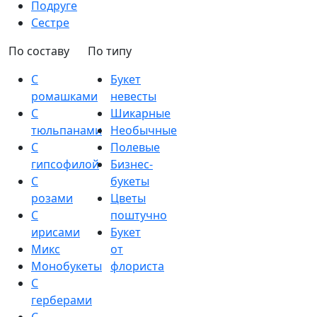
Подруге
Сестре
По составу
По типу
С
Букет
ромашками
невесты
С
Шикарные
тюльпанами
Необычные
С
Полевые
гипсофилой
Бизнес-
С
букеты
розами
Цветы
С
поштучно
ирисами
Букет
Микс
от
Монобукеты
флориста
С
герберами