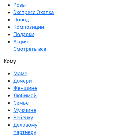
Розы
Экспресс Охапка
Повод
Композиции
Подарки
Акция
Смотреть все
Кому
Маме
Дочери
Женщине
Любимой
Семье
Мужчине
Ребенку
Деловому
партнеру