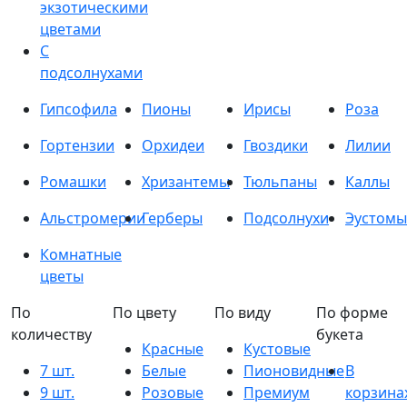
экзотическими
цветами
С
подсолнухами
Гипсофила
Пионы
Ирисы
Роза
Гортензии
Орхидеи
Гвоздики
Лилии
Ромашки
Хризантемы
Тюльпаны
Каллы
Альстромерии
Герберы
Подсолнухи
Эустомы
Комнатные
цветы
По
По цвету
По виду
По форме
количеству
букета
Красные
Кустовые
7 шт.
Белые
Пионовидные
В
9 шт.
Розовые
Премиум
корзина