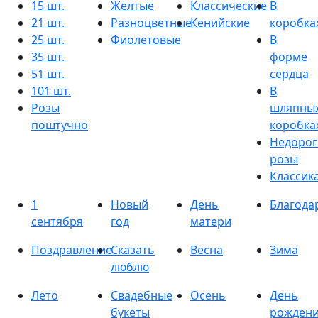
15 шт.
Желтые
Классические
В
21 шт.
Разноцветные
Кенийские
коробка
25 шт.
Фиолетовые
В
35 шт.
форме
51 шт.
сердца
101 шт.
В
Розы
шляпны
поштучно
коробка
Недорог
розы
Классик
1
Новый
День
Благода
сентября
год
матери
Поздравление
Сказать
Весна
Зима
люблю
Лето
Свадебные
Осень
День
букеты
рожден