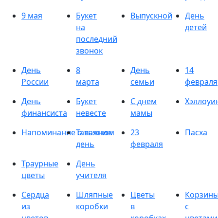
9 мая
Букет
Выпускной
День
на
детей
последний
звонок
День
8
День
14
России
марта
семьи
февраля
День
Букет
С днем
Хэллоуи
финансиста
невесте
мамы
Напоминание о важном
Татьянин
23
Пасха
день
февраля
Траурные
День
цветы
учителя
Сердца
Шляпные
Цветы
Корзин
из
коробки
в
с