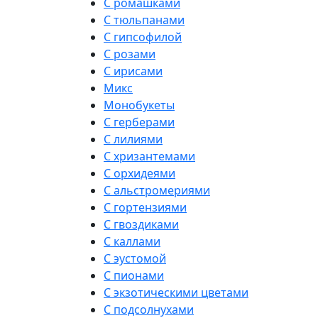
С ромашками
С тюльпанами
С гипсофилой
С розами
С ирисами
Микс
Монобукеты
С герберами
С лилиями
С хризантемами
С орхидеями
С альстромериями
С гортензиями
С гвоздиками
С каллами
С эустомой
С пионами
С экзотическими цветами
С подсолнухами