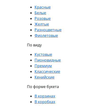
Красные
Белые
Розовые
Желтые
Разноцветные
Фиолетовые
По виду
Кустовые
Пионовидные
Премиум
Классические
Кенийские
По форме букета
В корзинах
В коробках