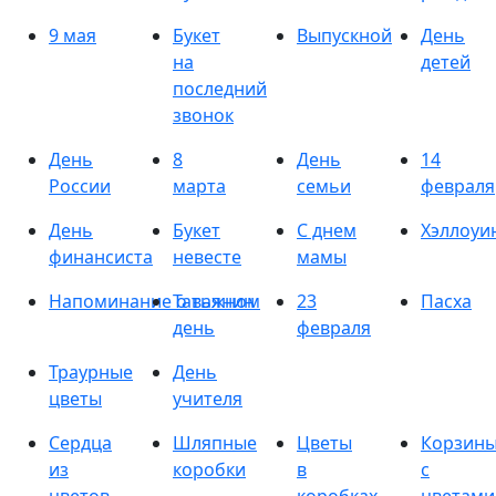
9 мая
Букет
Выпускной
День
на
детей
последний
звонок
День
8
День
14
России
марта
семьи
февраля
День
Букет
С днем
Хэллоуи
финансиста
невесте
мамы
Напоминание о важном
Татьянин
23
Пасха
день
февраля
Траурные
День
цветы
учителя
Сердца
Шляпные
Цветы
Корзин
из
коробки
в
с