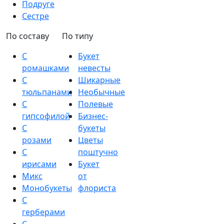
Подруге
Сестре
По составу
По типу
С
Букет
ромашками
невесты
С
Шикарные
тюльпанами
Необычные
С
Полевые
гипсофилой
Бизнес-
С
букеты
розами
Цветы
С
поштучно
ирисами
Букет
Микс
от
Монобукеты
флориста
С
герберами