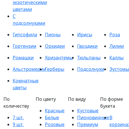
экзотическими
цветами
С
подсолнухами
Гипсофила
Пионы
Ирисы
Роза
Гортензии
Орхидеи
Гвоздики
Лилии
Ромашки
Хризантемы
Тюльпаны
Каллы
Альстромерии
Герберы
Подсолнухи
Эустомы
Комнатные
цветы
По
По цвету
По виду
По форме
количеству
букета
Красные
Кустовые
7 шт.
Белые
Пионовидные
В
9 шт.
Розовые
Премиум
корзина