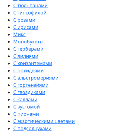
С тюльпанами
С гипсофилой
С розами
С ирисами
Микс
Монобукеты
С герберами
С лилиями
С хризантемами
С орхидеями
С альстромериями
С гортензиями
С гвоздиками
С каллами
С эустомой
С пионами
С экзотическими цветами
С подсолнухами