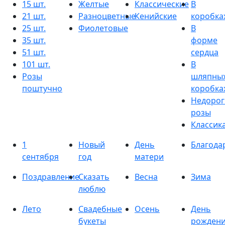
15 шт.
Желтые
Классические
В
21 шт.
Разноцветные
Кенийские
коробка
25 шт.
Фиолетовые
В
35 шт.
форме
51 шт.
сердца
101 шт.
В
Розы
шляпны
поштучно
коробка
Недорог
розы
Классик
1
Новый
День
Благода
сентября
год
матери
Поздравление
Сказать
Весна
Зима
люблю
Лето
Свадебные
Осень
День
букеты
рожден