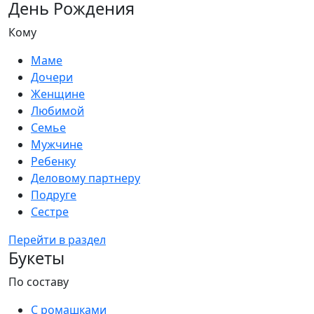
День Рождения
Кому
Маме
Дочери
Женщине
Любимой
Семье
Мужчине
Ребенку
Деловому партнеру
Подруге
Сестре
Перейти в раздел
Букеты
По составу
С ромашками