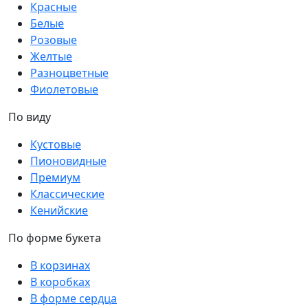
Красные
Белые
Розовые
Желтые
Разноцветные
Фиолетовые
По виду
Кустовые
Пионовидные
Премиум
Классические
Кенийские
По форме букета
В корзинах
В коробках
В форме сердца