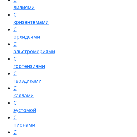
С
лилиями
С
хризантемами
С
орхидеями
С
альстромериями
С
гортензиями
С
гвоздиками
С
каллами
С
эустомой
С
пионами
С