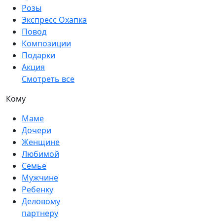
Розы
Экспресс Охапка
Повод
Композиции
Подарки
Акция
Смотреть все
Кому
Маме
Дочери
Женщине
Любимой
Семье
Мужчине
Ребенку
Деловому
партнеру