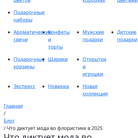
цветов
коробках
цветами
Подарочные
наборы
Ароматические
Конфеты
Мужские
Детские
свечи
и
подарки
подарки
торты
Подарочные
Шарики
Открытки
корзины
и
игрушки
Экспресс
Новинка
Новая
коллекция
Главная
/
Блог
/ Что диктует мода во флористике в 2025
Что диктует мода во