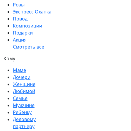
Розы
Экспресс Охапка
Повод
Композиции
Подарки
Акция
Смотреть все
Кому
Маме
Дочери
Женщине
Любимой
Семье
Мужчине
Ребенку
Деловому
партнеру