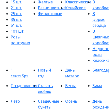
15 шт.
Желтые
Классические
В
21 шт.
Разноцветные
Кенийские
коробка
25 шт.
Фиолетовые
В
35 шт.
форме
51 шт.
сердца
101 шт.
В
Розы
шляпны
поштучно
коробка
Недорог
розы
Классик
1
Новый
День
Благода
сентября
год
матери
Поздравление
Сказать
Весна
Зима
люблю
Лето
Свадебные
Осень
День
букеты
рожден