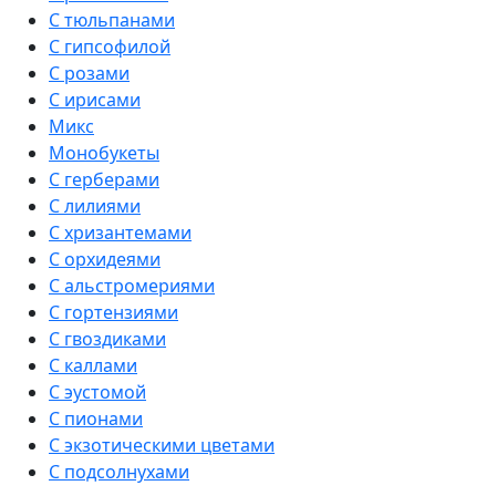
С тюльпанами
С гипсофилой
С розами
С ирисами
Микс
Монобукеты
С герберами
С лилиями
С хризантемами
С орхидеями
С альстромериями
С гортензиями
С гвоздиками
С каллами
С эустомой
С пионами
С экзотическими цветами
С подсолнухами