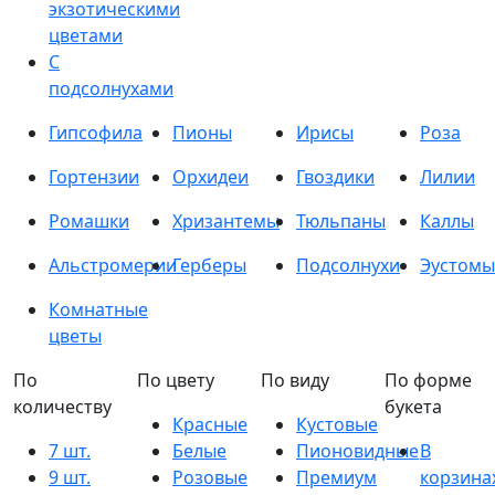
экзотическими
цветами
С
подсолнухами
Гипсофила
Пионы
Ирисы
Роза
Гортензии
Орхидеи
Гвоздики
Лилии
Ромашки
Хризантемы
Тюльпаны
Каллы
Альстромерии
Герберы
Подсолнухи
Эустомы
Комнатные
цветы
По
По цвету
По виду
По форме
количеству
букета
Красные
Кустовые
7 шт.
Белые
Пионовидные
В
9 шт.
Розовые
Премиум
корзина