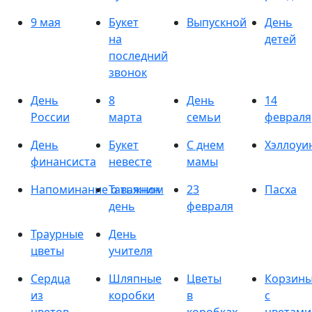
9 мая
Букет
Выпускной
День
на
детей
последний
звонок
День
8
День
14
России
марта
семьи
февраля
День
Букет
С днем
Хэллоуи
финансиста
невесте
мамы
Напоминание о важном
Татьянин
23
Пасха
день
февраля
Траурные
День
цветы
учителя
Сердца
Шляпные
Цветы
Корзин
из
коробки
в
с