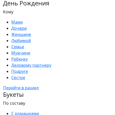
День Рождения
Кому
Маме
Дочери
Женщине
Любимой
Семье
Мужчине
Ребенку
Деловому партнеру
Подруге
Сестре
Перейти в раздел
Букеты
По составу
С ромашками