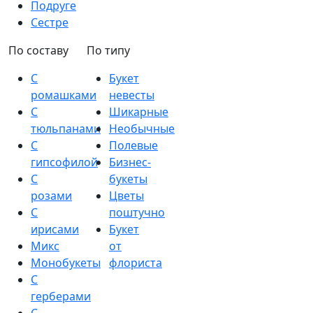
Подруге
Сестре
По составу
По типу
С
Букет
ромашками
невесты
С
Шикарные
тюльпанами
Необычные
С
Полевые
гипсофилой
Бизнес-
С
букеты
розами
Цветы
С
поштучно
ирисами
Букет
Микс
от
Монобукеты
флориста
С
герберами