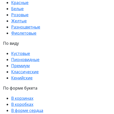
Красные
Белые
Розовые
Желтые
Разноцветные
Фиолетовые
По виду
Кустовые
Пионовидные
Премиум
Классические
Кенийские
По форме букета
В корзинах
В коробках
В форме сердца