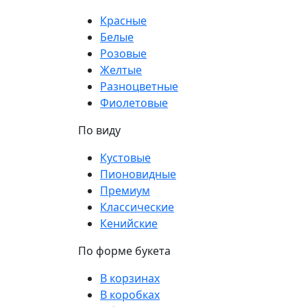
Красные
Белые
Розовые
Желтые
Разноцветные
Фиолетовые
По виду
Кустовые
Пионовидные
Премиум
Классические
Кенийские
По форме букета
В корзинах
В коробках