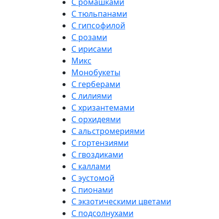
С ромашками
С тюльпанами
С гипсофилой
С розами
С ирисами
Микс
Монобукеты
С герберами
С лилиями
С хризантемами
С орхидеями
С альстромериями
С гортензиями
С гвоздиками
С каллами
С эустомой
С пионами
С экзотическими цветами
С подсолнухами