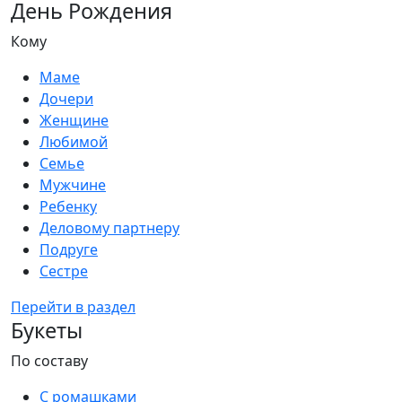
День Рождения
Кому
Маме
Дочери
Женщине
Любимой
Семье
Мужчине
Ребенку
Деловому партнеру
Подруге
Сестре
Перейти в раздел
Букеты
По составу
С ромашками