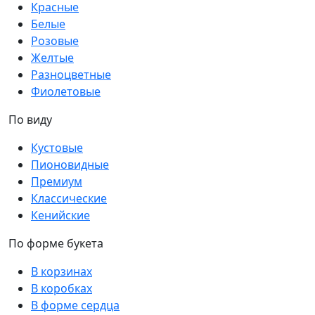
Красные
Белые
Розовые
Желтые
Разноцветные
Фиолетовые
По виду
Кустовые
Пионовидные
Премиум
Классические
Кенийские
По форме букета
В корзинах
В коробках
В форме сердца