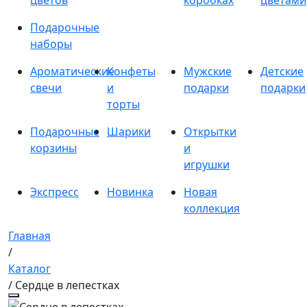
цветов
коробках
цветами
Подарочные
наборы
Ароматические
Конфеты
Мужские
Детские
свечи
и
подарки
подарки
торты
Подарочные
Шарики
Открытки
корзины
и
игрушки
Экспресс
Новинка
Новая
коллекция
Главная
/
Каталог
/ Сердце в лепестках