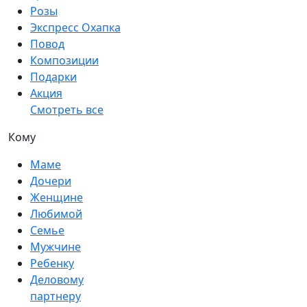
Розы
Экспресс Охапка
Повод
Композиции
Подарки
Акция
Смотреть все
Кому
Маме
Дочери
Женщине
Любимой
Семье
Мужчине
Ребенку
Деловому
партнеру