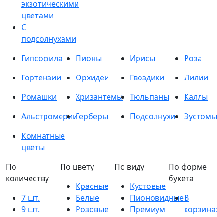
экзотическими
цветами
С
подсолнухами
Гипсофила
Пионы
Ирисы
Роза
Гортензии
Орхидеи
Гвоздики
Лилии
Ромашки
Хризантемы
Тюльпаны
Каллы
Альстромерии
Герберы
Подсолнухи
Эустомы
Комнатные
цветы
По
По цвету
По виду
По форме
количеству
букета
Красные
Кустовые
7 шт.
Белые
Пионовидные
В
9 шт.
Розовые
Премиум
корзина