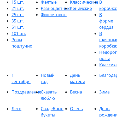
15 шт.
Желтые
Классические
В
21 шт.
Разноцветные
Кенийские
коробка
25 шт.
Фиолетовые
В
35 шт.
форме
51 шт.
сердца
101 шт.
В
Розы
шляпны
поштучно
коробка
Недорог
розы
Классик
1
Новый
День
Благода
сентября
год
матери
Поздравление
Сказать
Весна
Зима
люблю
Лето
Свадебные
Осень
День
букеты
рожден