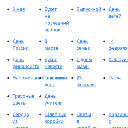
9 мая
Букет
Выпускной
День
на
детей
последний
звонок
День
8
День
14
России
марта
семьи
февраля
День
Букет
С днем
Хэллоуи
финансиста
невесте
мамы
Напоминание о важном
Татьянин
23
Пасха
день
февраля
Траурные
День
цветы
учителя
Сердца
Шляпные
Цветы
Корзин
из
коробки
в
с