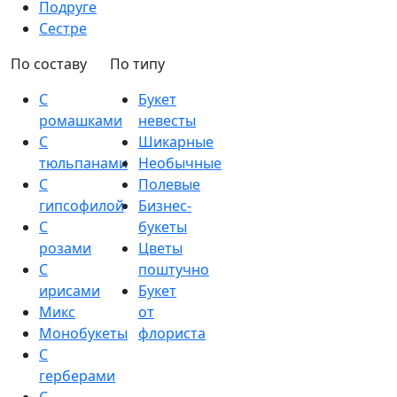
Подруге
Сестре
По составу
По типу
С
Букет
ромашками
невесты
С
Шикарные
тюльпанами
Необычные
С
Полевые
гипсофилой
Бизнес-
С
букеты
розами
Цветы
С
поштучно
ирисами
Букет
Микс
от
Монобукеты
флориста
С
герберами