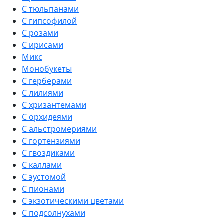
С тюльпанами
С гипсофилой
С розами
С ирисами
Микс
Монобукеты
С герберами
С лилиями
С хризантемами
С орхидеями
С альстромериями
С гортензиями
С гвоздиками
С каллами
С эустомой
С пионами
С экзотическими цветами
С подсолнухами