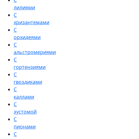
С
лилиями
С
хризантемами
С
орхидеями
С
альстромериями
С
гортензиями
С
гвоздиками
С
каллами
С
эустомой
С
пионами
С