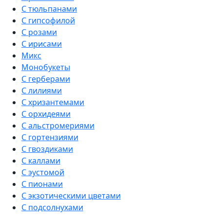
С тюльпанами
С гипсофилой
С розами
С ирисами
Микс
Монобукеты
С герберами
С лилиями
С хризантемами
С орхидеями
С альстромериями
С гортензиями
С гвоздиками
С каллами
С эустомой
С пионами
С экзотическими цветами
С подсолнухами