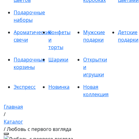
цветов
коробках
цветами
Подарочные
наборы
Ароматические
Конфеты
Мужские
Детские
свечи
и
подарки
подарки
торты
Подарочные
Шарики
Открытки
корзины
и
игрушки
Экспресс
Новинка
Новая
коллекция
Главная
/
Каталог
/ Любовь с первого взгляда