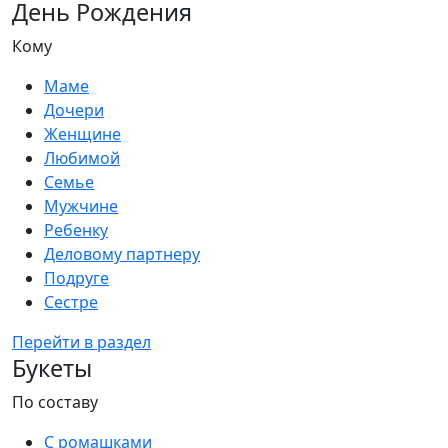
День Рождения
Кому
Маме
Дочери
Женщине
Любимой
Семье
Мужчине
Ребенку
Деловому партнеру
Подруге
Сестре
Перейти в раздел
Букеты
По составу
С ромашками