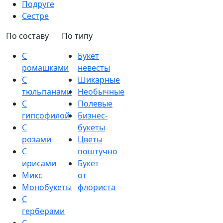
Подруге
Сестре
По составу
По типу
С
Букет
ромашками
невесты
С
Шикарные
тюльпанами
Необычные
С
Полевые
гипсофилой
Бизнес-
С
букеты
розами
Цветы
С
поштучно
ирисами
Букет
Микс
от
Монобукеты
флориста
С
герберами