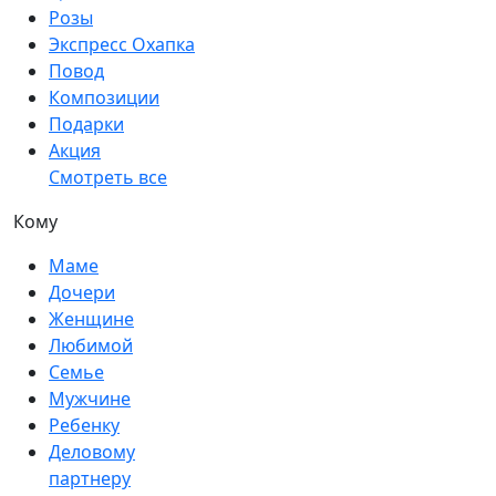
Розы
Экспресс Охапка
Повод
Композиции
Подарки
Акция
Смотреть все
Кому
Маме
Дочери
Женщине
Любимой
Семье
Мужчине
Ребенку
Деловому
партнеру