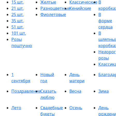
15 шт.
Желтые
Классические
В
21 шт.
Разноцветные
Кенийские
коробка
25 шт.
Фиолетовые
В
35 шт.
форме
51 шт.
сердца
101 шт.
В
Розы
шляпны
поштучно
коробка
Недорог
розы
Классик
1
Новый
День
Благода
сентября
год
матери
Поздравление
Сказать
Весна
Зима
люблю
Лето
Свадебные
Осень
День
букеты
рожден