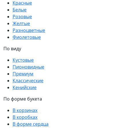
Красные
Белые
Розовые
Желтые
Разноцветные
Фиолетовые
По виду
Кустовые
Пионовидные
Премиум
Классические
Кенийские
По форме букета
В корзинах
В коробках
В форме сердца