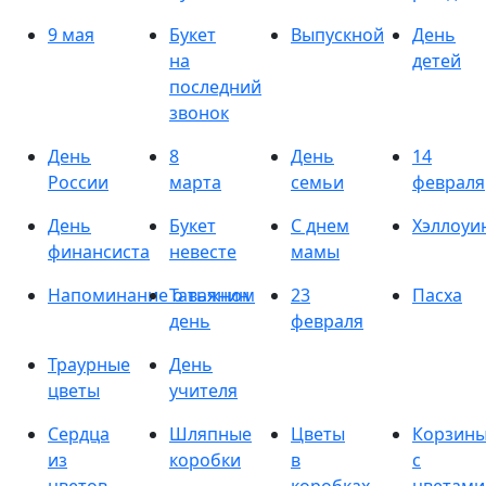
9 мая
Букет
Выпускной
День
на
детей
последний
звонок
День
8
День
14
России
марта
семьи
февраля
День
Букет
С днем
Хэллоуи
финансиста
невесте
мамы
Напоминание о важном
Татьянин
23
Пасха
день
февраля
Траурные
День
цветы
учителя
Сердца
Шляпные
Цветы
Корзин
из
коробки
в
с