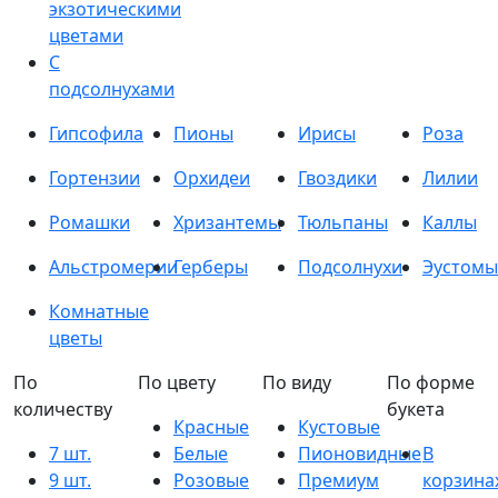
экзотическими
цветами
С
подсолнухами
Гипсофила
Пионы
Ирисы
Роза
Гортензии
Орхидеи
Гвоздики
Лилии
Ромашки
Хризантемы
Тюльпаны
Каллы
Альстромерии
Герберы
Подсолнухи
Эустомы
Комнатные
цветы
По
По цвету
По виду
По форме
количеству
букета
Красные
Кустовые
7 шт.
Белые
Пионовидные
В
9 шт.
Розовые
Премиум
корзина