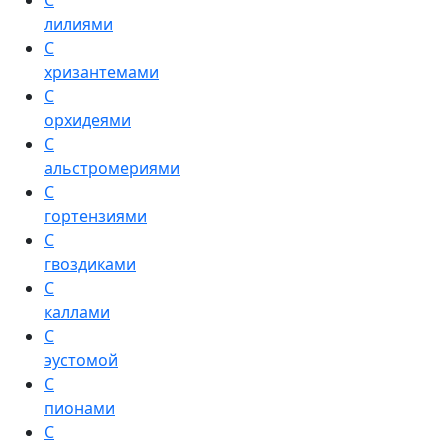
С
лилиями
С
хризантемами
С
орхидеями
С
альстромериями
С
гортензиями
С
гвоздиками
С
каллами
С
эустомой
С
пионами
С