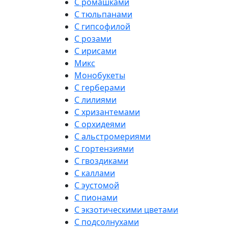
С ромашками
С тюльпанами
С гипсофилой
С розами
С ирисами
Микс
Монобукеты
С герберами
С лилиями
С хризантемами
С орхидеями
С альстромериями
С гортензиями
С гвоздиками
С каллами
С эустомой
С пионами
С экзотическими цветами
С подсолнухами