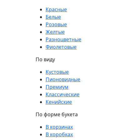
Красные
Белые
Розовые
Желтые
Разноцветные
Фиолетовые
По виду
Кустовые
Пионовидные
Премиум
Классические
Кенийские
По форме букета
В корзинах
В коробках