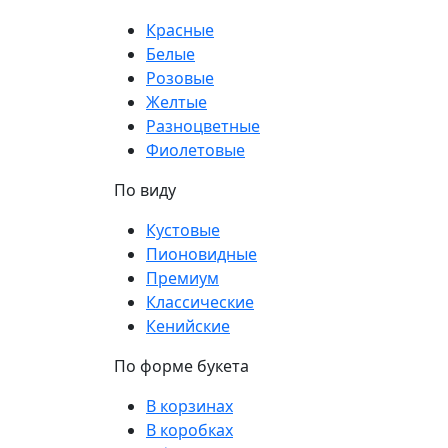
Красные
Белые
Розовые
Желтые
Разноцветные
Фиолетовые
По виду
Кустовые
Пионовидные
Премиум
Классические
Кенийские
По форме букета
В корзинах
В коробках