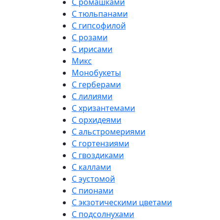
С ромашками
С тюльпанами
С гипсофилой
С розами
С ирисами
Микс
Монобукеты
С герберами
С лилиями
С хризантемами
С орхидеями
С альстромериями
С гортензиями
С гвоздиками
С каллами
С эустомой
С пионами
С экзотическими цветами
С подсолнухами