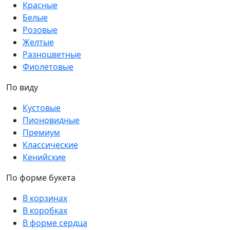
Красные
Белые
Розовые
Желтые
Разноцветные
Фиолетовые
По виду
Кустовые
Пионовидные
Премиум
Классические
Кенийские
По форме букета
В корзинах
В коробках
В форме сердца