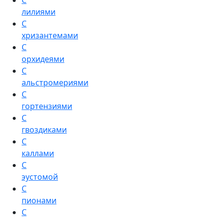
С
лилиями
С
хризантемами
С
орхидеями
С
альстромериями
С
гортензиями
С
гвоздиками
С
каллами
С
эустомой
С
пионами
С