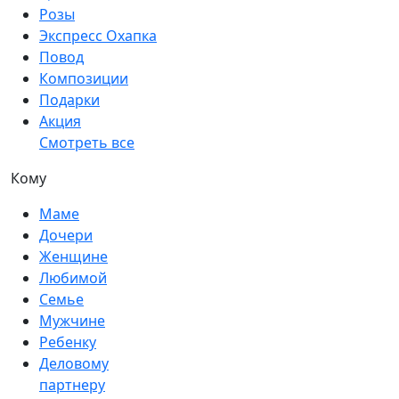
Розы
Экспресс Охапка
Повод
Композиции
Подарки
Акция
Смотреть все
Кому
Маме
Дочери
Женщине
Любимой
Семье
Мужчине
Ребенку
Деловому
партнеру