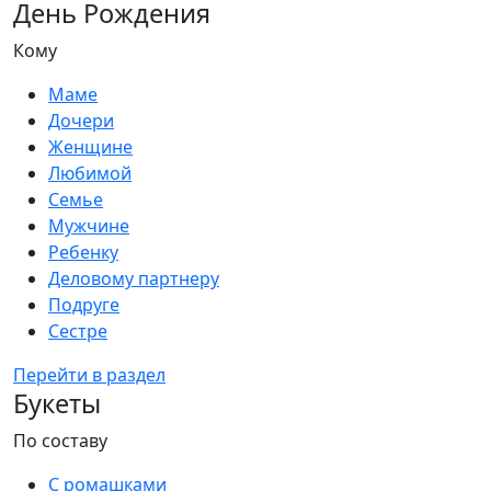
День Рождения
Кому
Маме
Дочери
Женщине
Любимой
Семье
Мужчине
Ребенку
Деловому партнеру
Подруге
Сестре
Перейти в раздел
Букеты
По составу
С ромашками