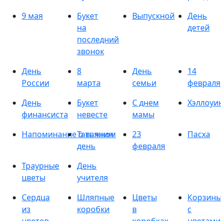
9 мая
Букет
Выпускной
День
на
детей
последний
звонок
День
8
День
14
России
марта
семьи
февраля
День
Букет
С днем
Хэллоуи
финансиста
невесте
мамы
Напоминание о важном
Татьянин
23
Пасха
день
февраля
Траурные
День
цветы
учителя
Сердца
Шляпные
Цветы
Корзин
из
коробки
в
с