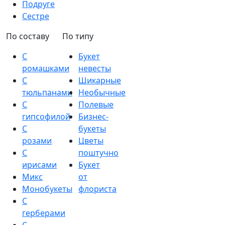
Подруге
Сестре
По составу
По типу
С
Букет
ромашками
невесты
С
Шикарные
тюльпанами
Необычные
С
Полевые
гипсофилой
Бизнес-
С
букеты
розами
Цветы
С
поштучно
ирисами
Букет
Микс
от
Монобукеты
флориста
С
герберами