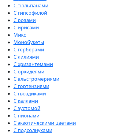
С тюльпанами
С гипсофилой
С розами
С ирисами
Микс
Монобукеты
С герберами
С лилиями
С хризантемами
С орхидеями
С альстромериями
С гортензиями
С гвоздиками
С каллами
С эустомой
С пионами
С экзотическими цветами
С подсолнухами