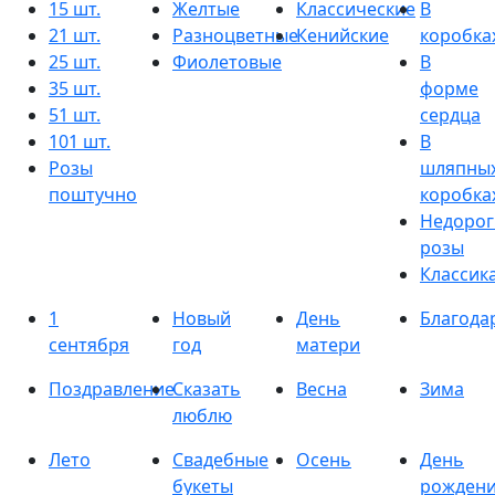
15 шт.
Желтые
Классические
В
21 шт.
Разноцветные
Кенийские
коробка
25 шт.
Фиолетовые
В
35 шт.
форме
51 шт.
сердца
101 шт.
В
Розы
шляпны
поштучно
коробка
Недорог
розы
Классик
1
Новый
День
Благода
сентября
год
матери
Поздравление
Сказать
Весна
Зима
люблю
Лето
Свадебные
Осень
День
букеты
рожден