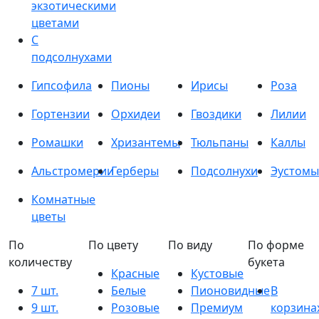
экзотическими
цветами
С
подсолнухами
Гипсофила
Пионы
Ирисы
Роза
Гортензии
Орхидеи
Гвоздики
Лилии
Ромашки
Хризантемы
Тюльпаны
Каллы
Альстромерии
Герберы
Подсолнухи
Эустомы
Комнатные
цветы
По
По цвету
По виду
По форме
количеству
букета
Красные
Кустовые
7 шт.
Белые
Пионовидные
В
9 шт.
Розовые
Премиум
корзина