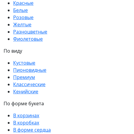
Красные
Белые
Розовые
Желтые
Разноцветные
Фиолетовые
По виду
Кустовые
Пионовидные
Премиум
Классические
Кенийские
По форме букета
В корзинах
В коробках
В форме сердца