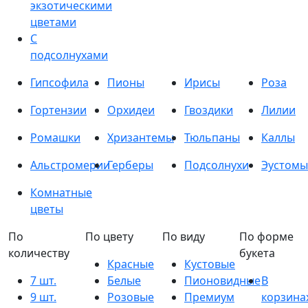
экзотическими
цветами
С
подсолнухами
Гипсофила
Пионы
Ирисы
Роза
Гортензии
Орхидеи
Гвоздики
Лилии
Ромашки
Хризантемы
Тюльпаны
Каллы
Альстромерии
Герберы
Подсолнухи
Эустомы
Комнатные
цветы
По
По цвету
По виду
По форме
количеству
букета
Красные
Кустовые
7 шт.
Белые
Пионовидные
В
9 шт.
Розовые
Премиум
корзина