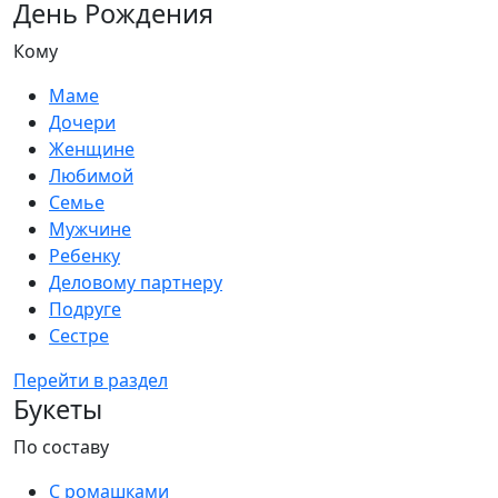
День Рождения
Кому
Маме
Дочери
Женщине
Любимой
Семье
Мужчине
Ребенку
Деловому партнеру
Подруге
Сестре
Перейти в раздел
Букеты
По составу
С ромашками