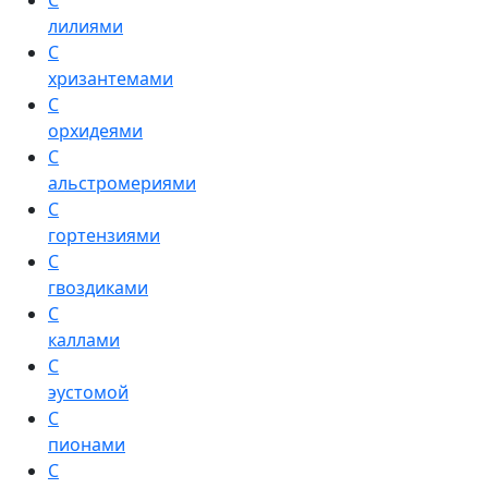
С
лилиями
С
хризантемами
С
орхидеями
С
альстромериями
С
гортензиями
С
гвоздиками
С
каллами
С
эустомой
С
пионами
С