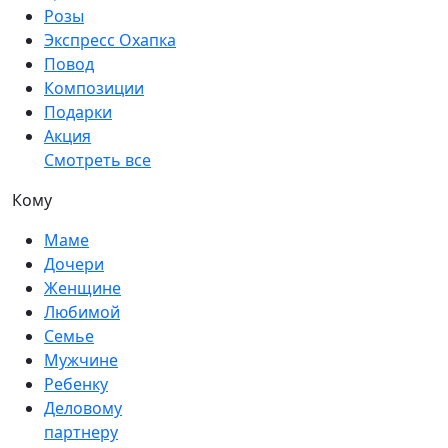
Розы
Экспресс Охапка
Повод
Композиции
Подарки
Акция
Смотреть все
Кому
Маме
Дочери
Женщине
Любимой
Семье
Мужчине
Ребенку
Деловому
партнеру