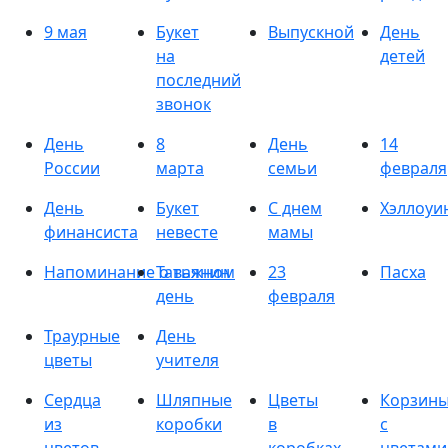
9 мая
Букет
Выпускной
День
на
детей
последний
звонок
День
8
День
14
России
марта
семьи
февраля
День
Букет
С днем
Хэллоуи
финансиста
невесте
мамы
Напоминание о важном
Татьянин
23
Пасха
день
февраля
Траурные
День
цветы
учителя
Сердца
Шляпные
Цветы
Корзин
из
коробки
в
с