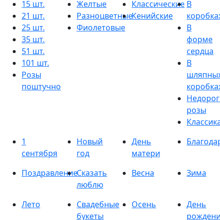
15 шт.
Желтые
Классические
В
21 шт.
Разноцветные
Кенийские
коробка
25 шт.
Фиолетовые
В
35 шт.
форме
51 шт.
сердца
101 шт.
В
Розы
шляпны
поштучно
коробка
Недорог
розы
Классик
1
Новый
День
Благода
сентября
год
матери
Поздравление
Сказать
Весна
Зима
люблю
Лето
Свадебные
Осень
День
букеты
рожден