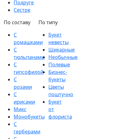
Подруге
Сестре
По составу
По типу
С
Букет
ромашками
невесты
С
Шикарные
тюльпанами
Необычные
С
Полевые
гипсофилой
Бизнес-
С
букеты
розами
Цветы
С
поштучно
ирисами
Букет
Микс
от
Монобукеты
флориста
С
герберами