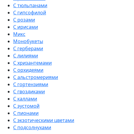
С тюльпанами
С гипсофилой
С розами
С ирисами
Микс
Монобукеты
С герберами
С лилиями
С хризантемами
С орхидеями
С альстромериями
С гортензиями
С гвоздиками
С каллами
С эустомой
С пионами
С экзотическими цветами
С подсолнухами