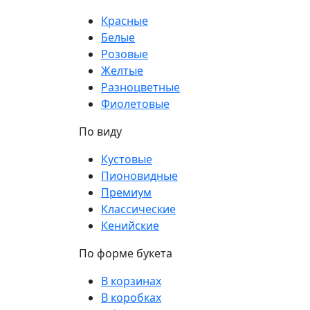
Красные
Белые
Розовые
Желтые
Разноцветные
Фиолетовые
По виду
Кустовые
Пионовидные
Премиум
Классические
Кенийские
По форме букета
В корзинах
В коробках