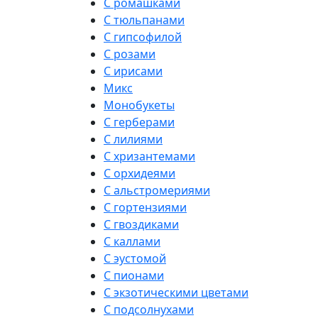
С ромашками
С тюльпанами
С гипсофилой
С розами
С ирисами
Микс
Монобукеты
С герберами
С лилиями
С хризантемами
С орхидеями
С альстромериями
С гортензиями
С гвоздиками
С каллами
С эустомой
С пионами
С экзотическими цветами
С подсолнухами