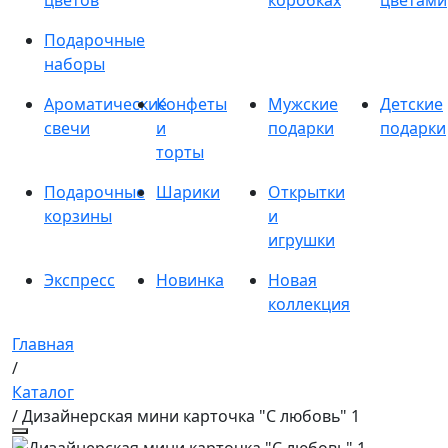
цветов
коробках
цветами
Подарочные
наборы
Ароматические
Конфеты
Мужские
Детские
свечи
и
подарки
подарки
торты
Подарочные
Шарики
Открытки
корзины
и
игрушки
Экспресс
Новинка
Новая
коллекция
Главная
/
Каталог
/ Дизайнерская мини карточка "С любовь" 1