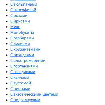
С тюльпанами
С гипсофилой
С розами
С ирисами
Микс
Монобукеты
С герберами
С лилиями
С хризантемами
С орхидеями
С альстромериями
С гортензиями
С гвоздиками
С каллами
С эустомой
С пионами
С экзотическими цветами
С подсолнухами