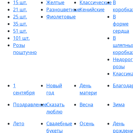
15 шт.
Желтые
Классические
В
21 шт.
Разноцветные
Кенийские
коробка
25 шт.
Фиолетовые
В
35 шт.
форме
51 шт.
сердца
101 шт.
В
Розы
шляпны
поштучно
коробка
Недорог
розы
Классик
1
Новый
День
Благода
сентября
год
матери
Поздравление
Сказать
Весна
Зима
люблю
Лето
Свадебные
Осень
День
букеты
рожден