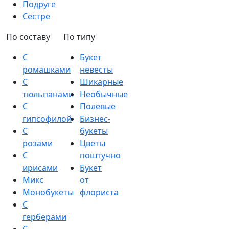
Подруге
Сестре
По составу
По типу
С
Букет
ромашками
невесты
С
Шикарные
тюльпанами
Необычные
С
Полевые
гипсофилой
Бизнес-
С
букеты
розами
Цветы
С
поштучно
ирисами
Букет
Микс
от
Монобукеты
флориста
С
герберами