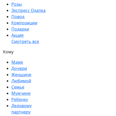
Розы
Экспресс Охапка
Повод
Композиции
Подарки
Акция
Смотреть все
Кому
Маме
Дочери
Женщине
Любимой
Семье
Мужчине
Ребенку
Деловому
партнеру