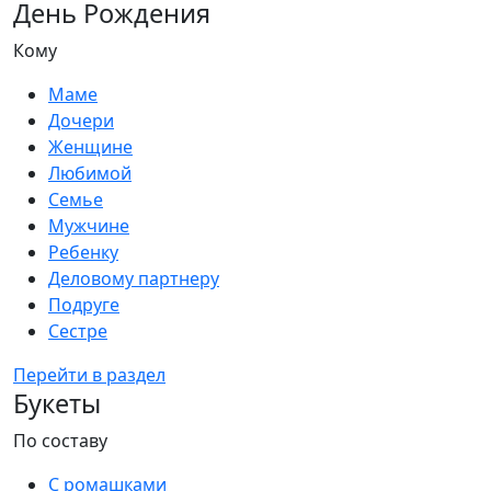
День Рождения
Кому
Маме
Дочери
Женщине
Любимой
Семье
Мужчине
Ребенку
Деловому партнеру
Подруге
Сестре
Перейти в раздел
Букеты
По составу
С ромашками