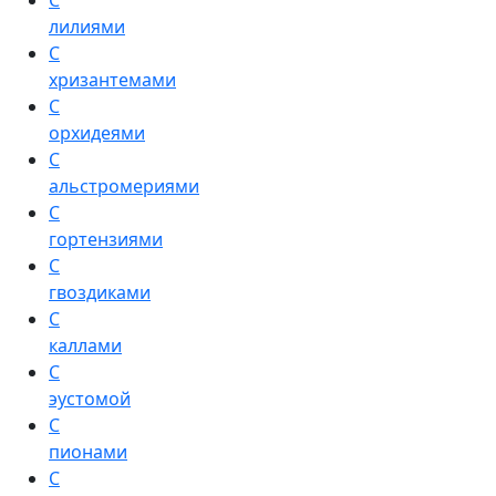
С
лилиями
С
хризантемами
С
орхидеями
С
альстромериями
С
гортензиями
С
гвоздиками
С
каллами
С
эустомой
С
пионами
С