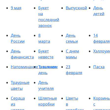
9 мая
Букет
Выпускной
День
на
детей
последний
звонок
День
8
День
14
России
марта
семьи
февраля
День
Букет
С днем
Хэллоуи
финансиста
невесте
мамы
Напоминание о важном
Татьянин
23
Пасха
день
февраля
Траурные
День
цветы
учителя
Сердца
Шляпные
Цветы
Корзин
из
коробки
в
с