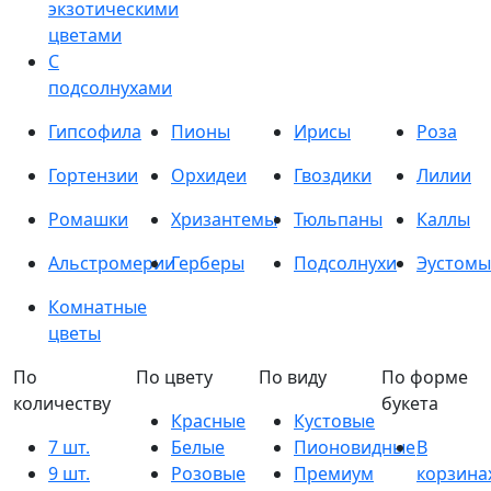
экзотическими
цветами
С
подсолнухами
Гипсофила
Пионы
Ирисы
Роза
Гортензии
Орхидеи
Гвоздики
Лилии
Ромашки
Хризантемы
Тюльпаны
Каллы
Альстромерии
Герберы
Подсолнухи
Эустомы
Комнатные
цветы
По
По цвету
По виду
По форме
количеству
букета
Красные
Кустовые
7 шт.
Белые
Пионовидные
В
9 шт.
Розовые
Премиум
корзина