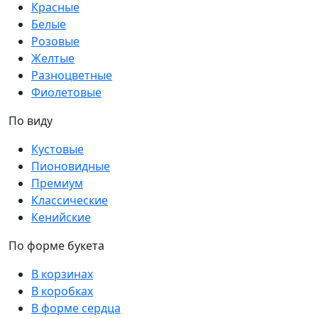
Красные
Белые
Розовые
Желтые
Разноцветные
Фиолетовые
По виду
Кустовые
Пионовидные
Премиум
Классические
Кенийские
По форме букета
В корзинах
В коробках
В форме сердца