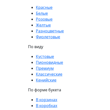
Красные
Белые
Розовые
Желтые
Разноцветные
Фиолетовые
По виду
Кустовые
Пионовидные
Премиум
Классические
Кенийские
По форме букета
В корзинах
В коробках