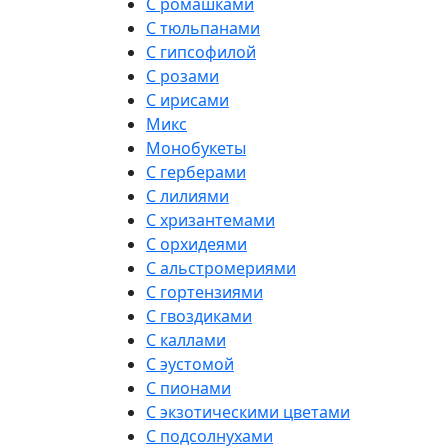
С ромашками
С тюльпанами
С гипсофилой
С розами
С ирисами
Микс
Монобукеты
С герберами
С лилиями
С хризантемами
С орхидеями
С альстромериями
С гортензиями
С гвоздиками
С каллами
С эустомой
С пионами
С экзотическими цветами
С подсолнухами