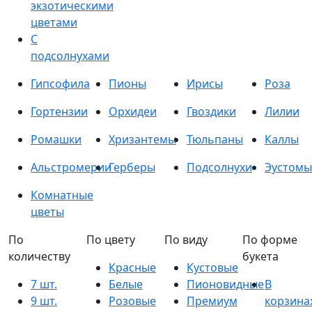
экзотическими
цветами
С
подсолнухами
Гипсофила
Пионы
Ирисы
Роза
Гортензии
Орхидеи
Гвоздики
Лилии
Ромашки
Хризантемы
Тюльпаны
Каллы
Альстромерии
Герберы
Подсолнухи
Эустомы
Комнатные
цветы
По
По цвету
По виду
По форме
количеству
букета
Красные
Кустовые
7 шт.
Белые
Пионовидные
В
9 шт.
Розовые
Премиум
корзина