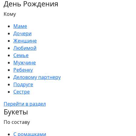
День Рождения
Кому
Маме
Дочери
Женщине
Любимой
Семье
Мужчине
Ребенку
Деловому партнеру
Подруге
Сестре
Перейти в раздел
Букеты
По составу
С ромашками