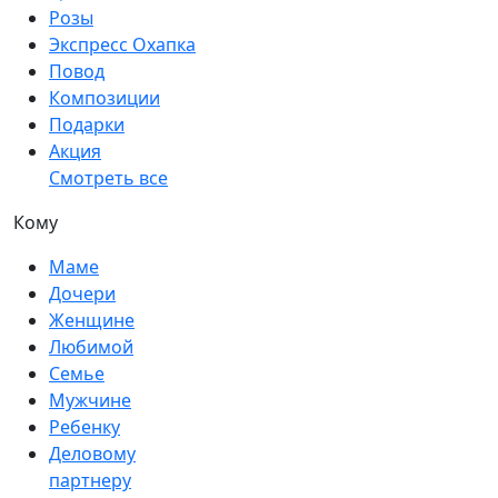
Розы
Экспресс Охапка
Повод
Композиции
Подарки
Акция
Смотреть все
Кому
Маме
Дочери
Женщине
Любимой
Семье
Мужчине
Ребенку
Деловому
партнеру