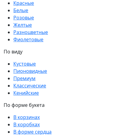
Красные
Белые
Розовые
Желтые
Разноцветные
Фиолетовые
По виду
Кустовые
Пионовидные
Премиум
Классические
Кенийские
По форме букета
В корзинах
В коробках
В форме сердца