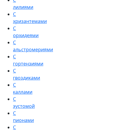
С
лилиями
С
хризантемами
С
орхидеями
С
альстромериями
С
гортензиями
С
гвоздиками
С
каллами
С
эустомой
С
пионами
С