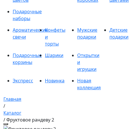
цветов
коробках
цветами
Подарочные
наборы
Ароматические
Конфеты
Мужские
Детские
свечи
и
подарки
подарки
торты
Подарочные
Шарики
Открытки
корзины
и
игрушки
Экспресс
Новинка
Новая
коллекция
Главная
/
Каталог
/ Фруктовое рандеву 2