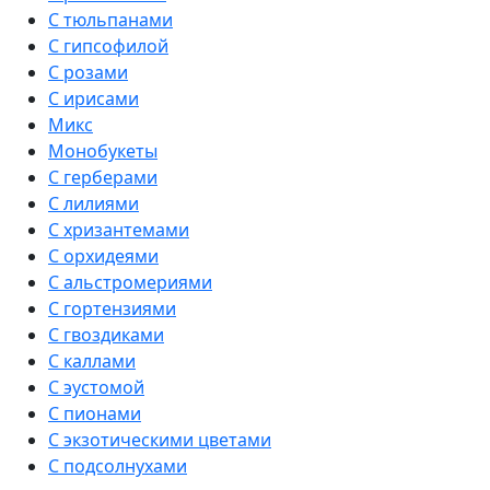
С тюльпанами
С гипсофилой
С розами
С ирисами
Микс
Монобукеты
С герберами
С лилиями
С хризантемами
С орхидеями
С альстромериями
С гортензиями
С гвоздиками
С каллами
С эустомой
С пионами
С экзотическими цветами
С подсолнухами