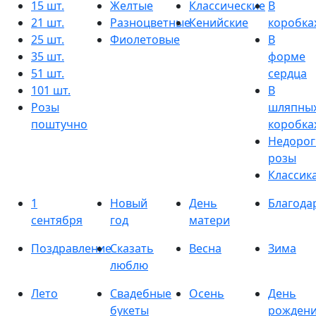
15 шт.
Желтые
Классические
В
21 шт.
Разноцветные
Кенийские
коробка
25 шт.
Фиолетовые
В
35 шт.
форме
51 шт.
сердца
101 шт.
В
Розы
шляпны
поштучно
коробка
Недорог
розы
Классик
1
Новый
День
Благода
сентября
год
матери
Поздравление
Сказать
Весна
Зима
люблю
Лето
Свадебные
Осень
День
букеты
рожден