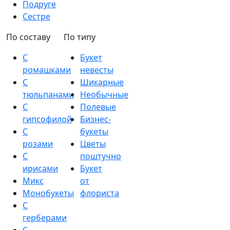
Подруге
Сестре
По составу
По типу
С
Букет
ромашками
невесты
С
Шикарные
тюльпанами
Необычные
С
Полевые
гипсофилой
Бизнес-
С
букеты
розами
Цветы
С
поштучно
ирисами
Букет
Микс
от
Монобукеты
флориста
С
герберами