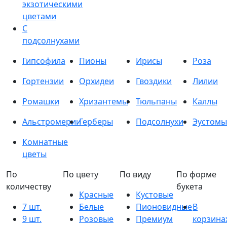
экзотическими
цветами
С
подсолнухами
Гипсофила
Пионы
Ирисы
Роза
Гортензии
Орхидеи
Гвоздики
Лилии
Ромашки
Хризантемы
Тюльпаны
Каллы
Альстромерии
Герберы
Подсолнухи
Эустомы
Комнатные
цветы
По
По цвету
По виду
По форме
количеству
букета
Красные
Кустовые
7 шт.
Белые
Пионовидные
В
9 шт.
Розовые
Премиум
корзина