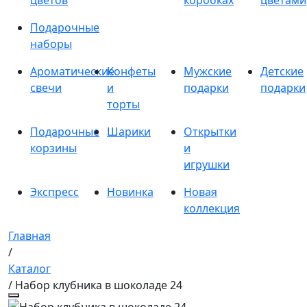
цветов
коробках
цветами
Подарочные
наборы
Ароматические
Конфеты
Мужские
Детские
свечи
и
подарки
подарки
торты
Подарочные
Шарики
Открытки
корзины
и
игрушки
Экспресс
Новинка
Новая
коллекция
Главная
/
Каталог
/ Набор клубника в шоколаде 24