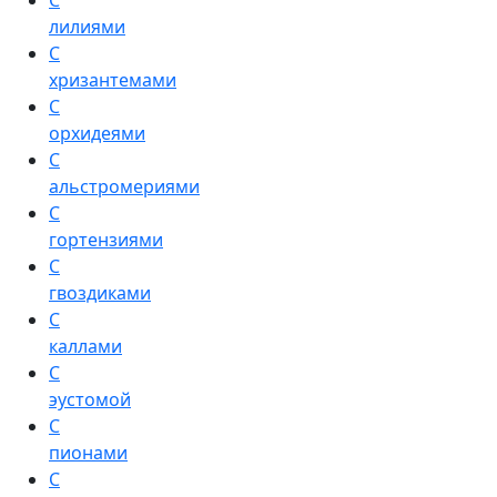
С
лилиями
С
хризантемами
С
орхидеями
С
альстромериями
С
гортензиями
С
гвоздиками
С
каллами
С
эустомой
С
пионами
С