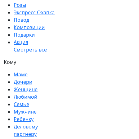
Розы
Экспресс Охапка
Повод
Композиции
Подарки
Акция
Смотреть все
Кому
Маме
Дочери
Женщине
Любимой
Семье
Мужчине
Ребенку
Деловому
партнеру