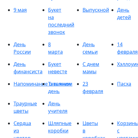
9 мая
Букет
Выпускной
День
на
детей
последний
звонок
День
8
День
14
России
марта
семьи
февраля
День
Букет
С днем
Хэллоуи
финансиста
невесте
мамы
Напоминание о важном
Татьянин
23
Пасха
день
февраля
Траурные
День
цветы
учителя
Сердца
Шляпные
Цветы
Корзин
из
коробки
в
с