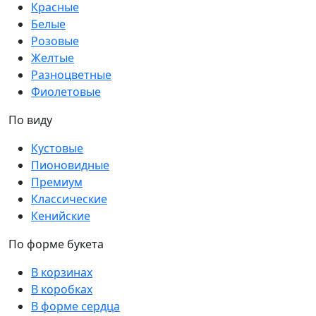
Красные
Белые
Розовые
Желтые
Разноцветные
Фиолетовые
По виду
Кустовые
Пионовидные
Премиум
Классические
Кенийские
По форме букета
В корзинах
В коробках
В форме сердца