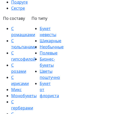
Подруге
Сестре
По составу
По типу
С
Букет
ромашками
невесты
С
Шикарные
тюльпанами
Необычные
С
Полевые
гипсофилой
Бизнес-
С
букеты
розами
Цветы
С
поштучно
ирисами
Букет
Микс
от
Монобукеты
флориста
С
герберами