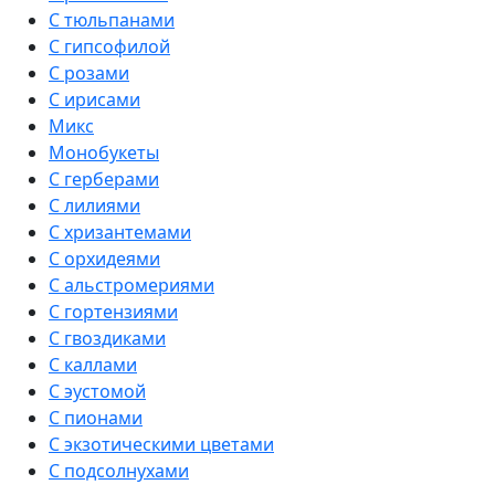
С тюльпанами
С гипсофилой
С розами
С ирисами
Микс
Монобукеты
С герберами
С лилиями
С хризантемами
С орхидеями
С альстромериями
С гортензиями
С гвоздиками
С каллами
С эустомой
С пионами
С экзотическими цветами
С подсолнухами