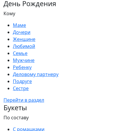
День Рождения
Кому
Маме
Дочери
Женщине
Любимой
Семье
Мужчине
Ребенку
Деловому партнеру
Подруге
Сестре
Перейти в раздел
Букеты
По составу
С ромашками