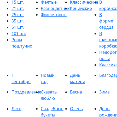
15 шт.
Желтые
Классические
В
21 шт.
Разноцветные
Кенийские
коробка
25 шт.
Фиолетовые
В
35 шт.
форме
51 шт.
сердца
101 шт.
В
Розы
шляпны
поштучно
коробка
Недорог
розы
Классик
1
Новый
День
Благода
сентября
год
матери
Поздравление
Сказать
Весна
Зима
люблю
Лето
Свадебные
Осень
День
букеты
рожден