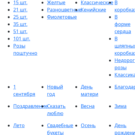
15 шт.
Желтые
Классические
В
21 шт.
Разноцветные
Кенийские
коробка
25 шт.
Фиолетовые
В
35 шт.
форме
51 шт.
сердца
101 шт.
В
Розы
шляпны
поштучно
коробка
Недорог
розы
Классик
1
Новый
День
Благода
сентября
год
матери
Поздравление
Сказать
Весна
Зима
люблю
Лето
Свадебные
Осень
День
букеты
рожден