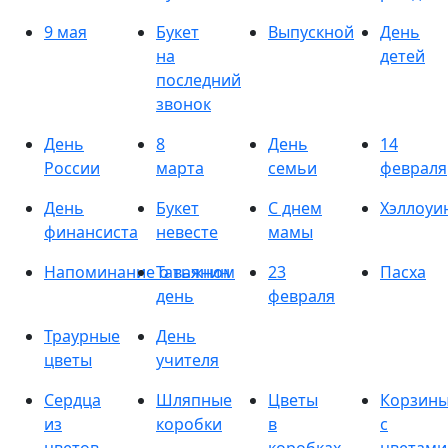
9 мая
Букет
Выпускной
День
на
детей
последний
звонок
День
8
День
14
России
марта
семьи
февраля
День
Букет
С днем
Хэллоуи
финансиста
невесте
мамы
Напоминание о важном
Татьянин
23
Пасха
день
февраля
Траурные
День
цветы
учителя
Сердца
Шляпные
Цветы
Корзин
из
коробки
в
с