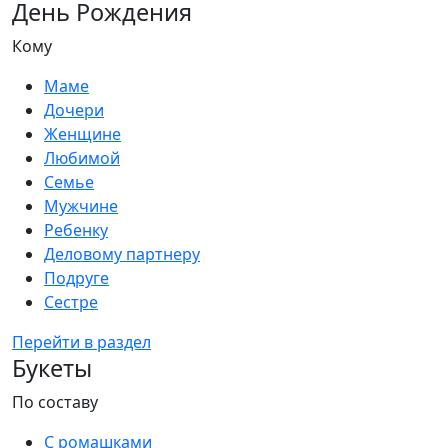
День Рождения
Кому
Маме
Дочери
Женщине
Любимой
Семье
Мужчине
Ребенку
Деловому партнеру
Подруге
Сестре
Перейти в раздел
Букеты
По составу
С ромашками