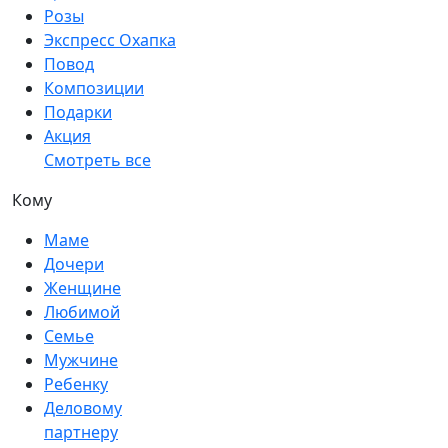
Розы
Экспресс Охапка
Повод
Композиции
Подарки
Акция
Смотреть все
Кому
Маме
Дочери
Женщине
Любимой
Семье
Мужчине
Ребенку
Деловому
партнеру