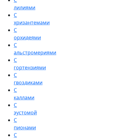
С
лилиями
С
хризантемами
С
орхидеями
С
альстромериями
С
гортензиями
С
гвоздиками
С
каллами
С
эустомой
С
пионами
С