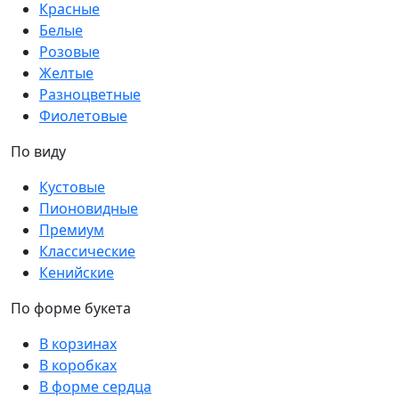
Красные
Белые
Розовые
Желтые
Разноцветные
Фиолетовые
По виду
Кустовые
Пионовидные
Премиум
Классические
Кенийские
По форме букета
В корзинах
В коробках
В форме сердца