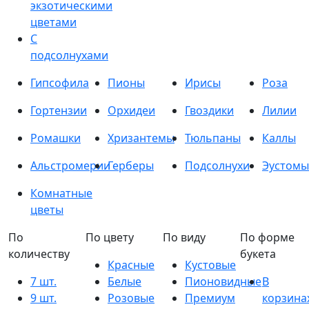
экзотическими
цветами
С
подсолнухами
Гипсофила
Пионы
Ирисы
Роза
Гортензии
Орхидеи
Гвоздики
Лилии
Ромашки
Хризантемы
Тюльпаны
Каллы
Альстромерии
Герберы
Подсолнухи
Эустомы
Комнатные
цветы
По
По цвету
По виду
По форме
количеству
букета
Красные
Кустовые
7 шт.
Белые
Пионовидные
В
9 шт.
Розовые
Премиум
корзина