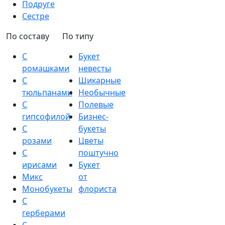
Подруге
Сестре
По составу
По типу
С
Букет
ромашками
невесты
С
Шикарные
тюльпанами
Необычные
С
Полевые
гипсофилой
Бизнес-
С
букеты
розами
Цветы
С
поштучно
ирисами
Букет
Микс
от
Монобукеты
флориста
С
герберами