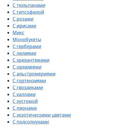
С тюльпанами
С гипсофилой
С розами
С ирисами
Микс
Монобукеты
С герберами
С лилиями
С хризантемами
С орхидеями
С альстромериями
С гортензиями
С гвоздиками
С каллами
С эустомой
С пионами
С экзотическими цветами
С подсолнухами