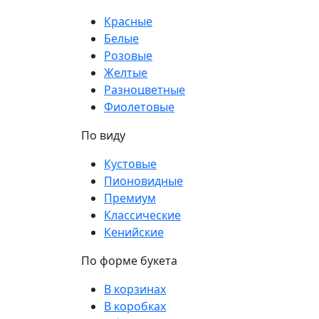
Красные
Белые
Розовые
Желтые
Разноцветные
Фиолетовые
По виду
Кустовые
Пионовидные
Премиум
Классические
Кенийские
По форме букета
В корзинах
В коробках