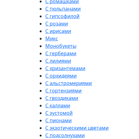
С ромашками
С тюльпанами
С гипсофилой
С розами
С ирисами
Микс
Монобукеты
С герберами
С лилиями
С хризантемами
С орхидеями
С альстромериями
С гортензиями
С гвоздиками
С каллами
С эустомой
С пионами
С экзотическими цветами
С подсолнухами