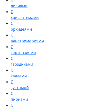
С
лилиями
С
хризантемами
С
орхидеями
С
альстромериями
С
гортензиями
С
гвоздиками
С
каллами
С
эустомой
С
пионами
С