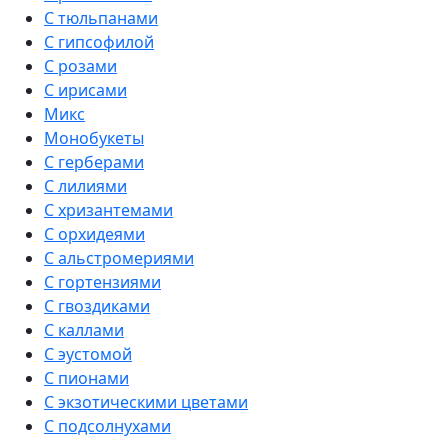
С тюльпанами
С гипсофилой
С розами
С ирисами
Микс
Монобукеты
С герберами
С лилиями
С хризантемами
С орхидеями
С альстромериями
С гортензиями
С гвоздиками
С каллами
С эустомой
С пионами
С экзотическими цветами
С подсолнухами