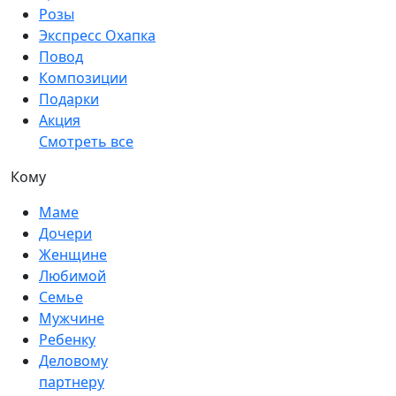
Розы
Экспресс Охапка
Повод
Композиции
Подарки
Акция
Смотреть все
Кому
Маме
Дочери
Женщине
Любимой
Семье
Мужчине
Ребенку
Деловому
партнеру