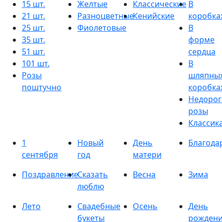
15 шт.
Желтые
Классические
В
21 шт.
Разноцветные
Кенийские
коробка
25 шт.
Фиолетовые
В
35 шт.
форме
51 шт.
сердца
101 шт.
В
Розы
шляпны
поштучно
коробка
Недорог
розы
Классик
1
Новый
День
Благода
сентября
год
матери
Поздравление
Сказать
Весна
Зима
люблю
Лето
Свадебные
Осень
День
букеты
рожден