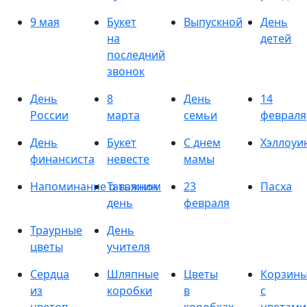
9 мая
Букет
Выпускной
День
на
детей
последний
звонок
День
8
День
14
России
марта
семьи
февраля
День
Букет
С днем
Хэллоуи
финансиста
невесте
мамы
Напоминание о важном
Татьянин
23
Пасха
день
февраля
Траурные
День
цветы
учителя
Сердца
Шляпные
Цветы
Корзин
из
коробки
в
с