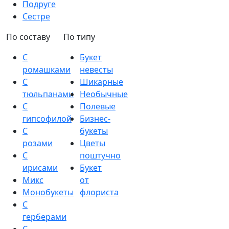
Подруге
Сестре
По составу
По типу
С
Букет
ромашками
невесты
С
Шикарные
тюльпанами
Необычные
С
Полевые
гипсофилой
Бизнес-
С
букеты
розами
Цветы
С
поштучно
ирисами
Букет
Микс
от
Монобукеты
флориста
С
герберами