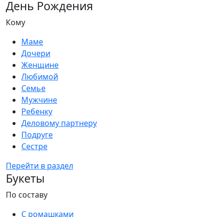
День Рождения
Кому
Маме
Дочери
Женщине
Любимой
Семье
Мужчине
Ребенку
Деловому партнеру
Подруге
Сестре
Перейти в раздел
Букеты
По составу
С ромашками