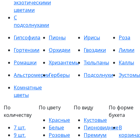
экзотическими
цветами
С
подсолнухами
Гипсофила
Пионы
Ирисы
Роза
Гортензии
Орхидеи
Гвоздики
Лилии
Ромашки
Хризантемы
Тюльпаны
Каллы
Альстромерии
Герберы
Подсолнухи
Эустомы
Комнатные
цветы
По
По цвету
По виду
По форме
количеству
букета
Красные
Кустовые
7 шт.
Белые
Пионовидные
В
9 шт.
Розовые
Премиум
корзина