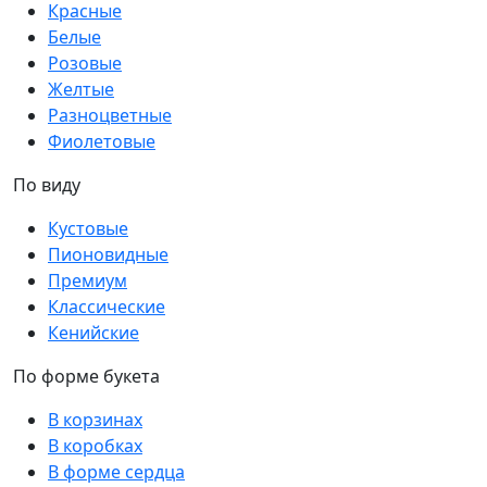
Красные
Белые
Розовые
Желтые
Разноцветные
Фиолетовые
По виду
Кустовые
Пионовидные
Премиум
Классические
Кенийские
По форме букета
В корзинах
В коробках
В форме сердца