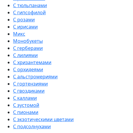
С тюльпанами
С гипсофилой
С розами
С ирисами
Микс
Монобукеты
С герберами
С лилиями
С хризантемами
С орхидеями
С альстромериями
С гортензиями
С гвоздиками
С каллами
С эустомой
С пионами
С экзотическими цветами
С подсолнухами