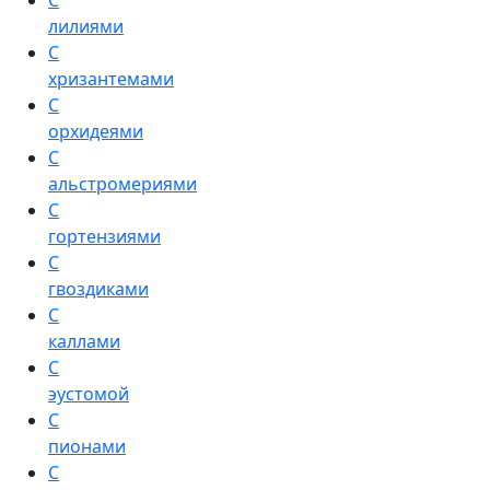
С
лилиями
С
хризантемами
С
орхидеями
С
альстромериями
С
гортензиями
С
гвоздиками
С
каллами
С
эустомой
С
пионами
С