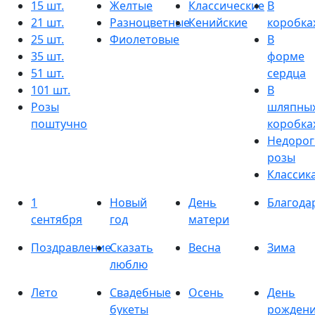
15 шт.
Желтые
Классические
В
21 шт.
Разноцветные
Кенийские
коробка
25 шт.
Фиолетовые
В
35 шт.
форме
51 шт.
сердца
101 шт.
В
Розы
шляпны
поштучно
коробка
Недорог
розы
Классик
1
Новый
День
Благода
сентября
год
матери
Поздравление
Сказать
Весна
Зима
люблю
Лето
Свадебные
Осень
День
букеты
рожден