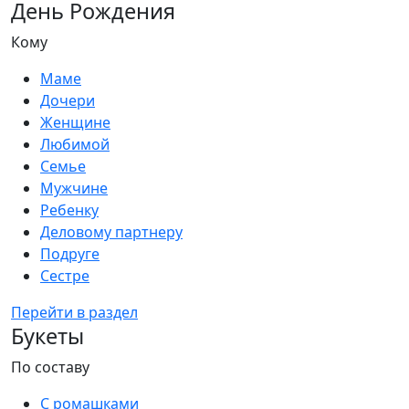
День Рождения
Кому
Маме
Дочери
Женщине
Любимой
Семье
Мужчине
Ребенку
Деловому партнеру
Подруге
Сестре
Перейти в раздел
Букеты
По составу
С ромашками