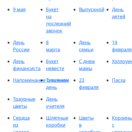
9 мая
Букет
Выпускной
День
на
детей
последний
звонок
День
8
День
14
России
марта
семьи
февраля
День
Букет
С днем
Хэллоуи
финансиста
невесте
мамы
Напоминание о важном
Татьянин
23
Пасха
день
февраля
Траурные
День
цветы
учителя
Сердца
Шляпные
Цветы
Корзин
из
коробки
в
с