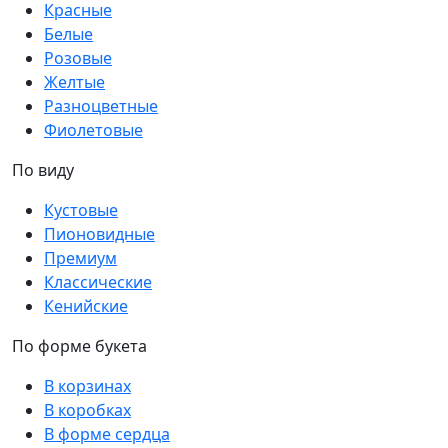
Красные
Белые
Розовые
Желтые
Разноцветные
Фиолетовые
По виду
Кустовые
Пионовидные
Премиум
Классические
Кенийские
По форме букета
В корзинах
В коробках
В форме сердца