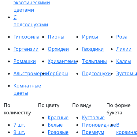
экзотическими
цветами
С
подсолнухами
Гипсофила
Пионы
Ирисы
Роза
Гортензии
Орхидеи
Гвоздики
Лилии
Ромашки
Хризантемы
Тюльпаны
Каллы
Альстромерии
Герберы
Подсолнухи
Эустомы
Комнатные
цветы
По
По цвету
По виду
По форме
количеству
букета
Красные
Кустовые
7 шт.
Белые
Пионовидные
В
9 шт.
Розовые
Премиум
корзина