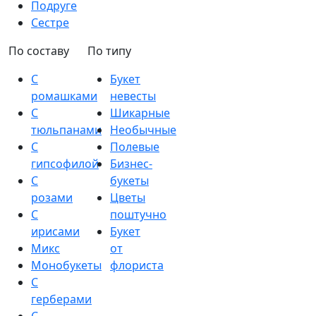
Подруге
Сестре
По составу
По типу
С
Букет
ромашками
невесты
С
Шикарные
тюльпанами
Необычные
С
Полевые
гипсофилой
Бизнес-
С
букеты
розами
Цветы
С
поштучно
ирисами
Букет
Микс
от
Монобукеты
флориста
С
герберами