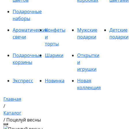
цветов
коробках
цветами
Подарочные
наборы
Ароматические
Конфеты
Мужские
Детские
свечи
и
подарки
подарки
торты
Подарочные
Шарики
Открытки
корзины
и
игрушки
Экспресс
Новинка
Новая
коллекция
Главная
/
Каталог
/ Поцелуй весны