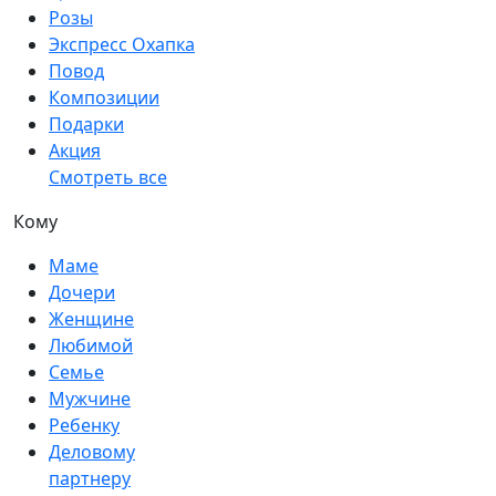
Розы
Экспресс Охапка
Повод
Композиции
Подарки
Акция
Смотреть все
Кому
Маме
Дочери
Женщине
Любимой
Семье
Мужчине
Ребенку
Деловому
партнеру