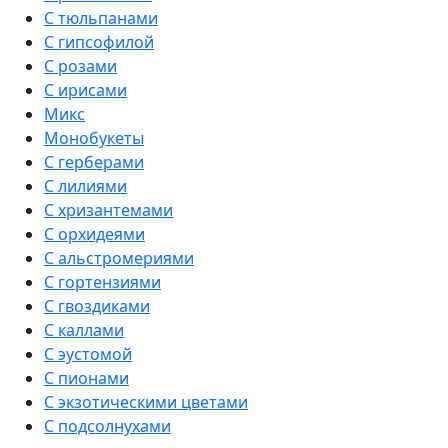
С тюльпанами
С гипсофилой
С розами
С ирисами
Микс
Монобукеты
С герберами
С лилиями
С хризантемами
С орхидеями
С альстромериями
С гортензиями
С гвоздиками
С каллами
С эустомой
С пионами
С экзотическими цветами
С подсолнухами