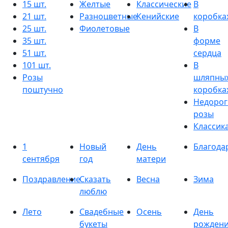
15 шт.
Желтые
Классические
В
21 шт.
Разноцветные
Кенийские
коробка
25 шт.
Фиолетовые
В
35 шт.
форме
51 шт.
сердца
101 шт.
В
Розы
шляпны
поштучно
коробка
Недорог
розы
Классик
1
Новый
День
Благода
сентября
год
матери
Поздравление
Сказать
Весна
Зима
люблю
Лето
Свадебные
Осень
День
букеты
рожден