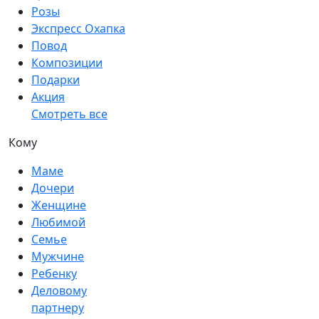
Розы
Экспресс Охапка
Повод
Композиции
Подарки
Акция
Смотреть все
Кому
Маме
Дочери
Женщине
Любимой
Семье
Мужчине
Ребенку
Деловому
партнеру