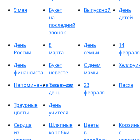
9 мая
Букет
Выпускной
День
на
детей
последний
звонок
День
8
День
14
России
марта
семьи
февраля
День
Букет
С днем
Хэллоуи
финансиста
невесте
мамы
Напоминание о важном
Татьянин
23
Пасха
день
февраля
Траурные
День
цветы
учителя
Сердца
Шляпные
Цветы
Корзин
из
коробки
в
с