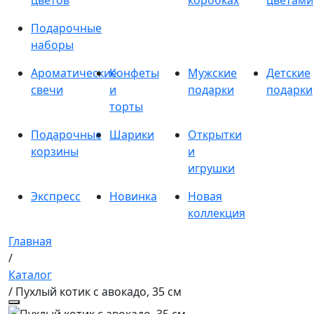
цветов
коробках
цветами
Подарочные
наборы
Ароматические
Конфеты
Мужские
Детские
свечи
и
подарки
подарки
торты
Подарочные
Шарики
Открытки
корзины
и
игрушки
Экспресс
Новинка
Новая
коллекция
Главная
/
Каталог
/ Пухлый котик с авокадо, 35 см