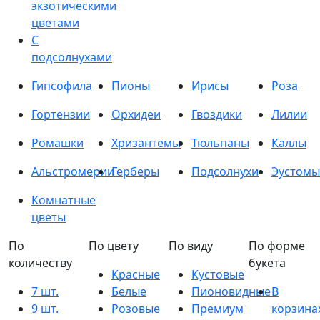
экзотическими
цветами
С
подсолнухами
Гипсофила
Пионы
Ирисы
Роза
Гортензии
Орхидеи
Гвоздики
Лилии
Ромашки
Хризантемы
Тюльпаны
Каллы
Альстромерии
Герберы
Подсолнухи
Эустомы
Комнатные
цветы
По
По цвету
По виду
По форме
количеству
букета
Красные
Кустовые
7 шт.
Белые
Пионовидные
В
9 шт.
Розовые
Премиум
корзина