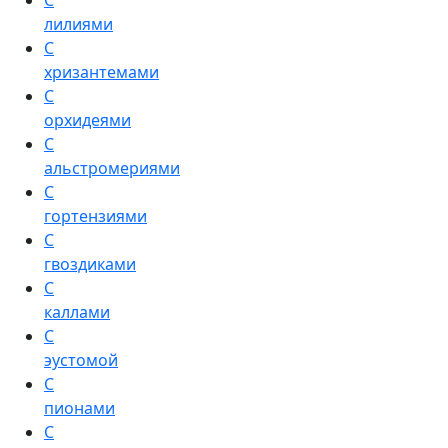
С
лилиями
С
хризантемами
С
орхидеями
С
альстромериями
С
гортензиями
С
гвоздиками
С
каллами
С
эустомой
С
пионами
С