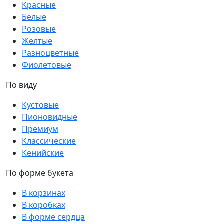
Красные
Белые
Розовые
Желтые
Разноцветные
Фиолетовые
По виду
Кустовые
Пионовидные
Премиум
Классические
Кенийские
По форме букета
В корзинах
В коробках
В форме сердца