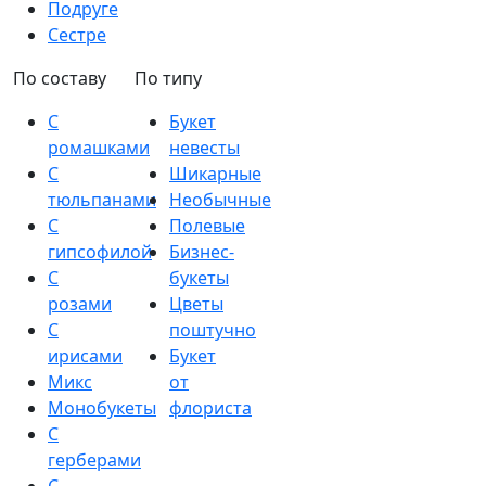
Подруге
Сестре
По составу
По типу
С
Букет
ромашками
невесты
С
Шикарные
тюльпанами
Необычные
С
Полевые
гипсофилой
Бизнес-
С
букеты
розами
Цветы
С
поштучно
ирисами
Букет
Микс
от
Монобукеты
флориста
С
герберами