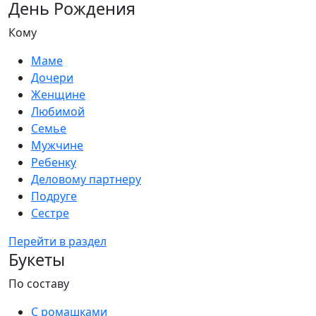
День Рождения
Кому
Маме
Дочери
Женщине
Любимой
Семье
Мужчине
Ребенку
Деловому партнеру
Подруге
Сестре
Перейти в раздел
Букеты
По составу
С ромашками