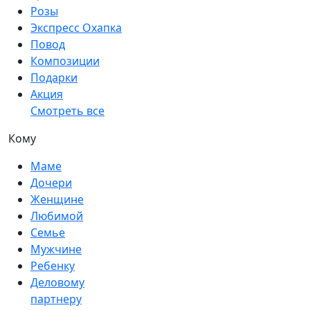
Розы
Экспресс Охапка
Повод
Композиции
Подарки
Акция
Смотреть все
Кому
Маме
Дочери
Женщине
Любимой
Семье
Мужчине
Ребенку
Деловому
партнеру