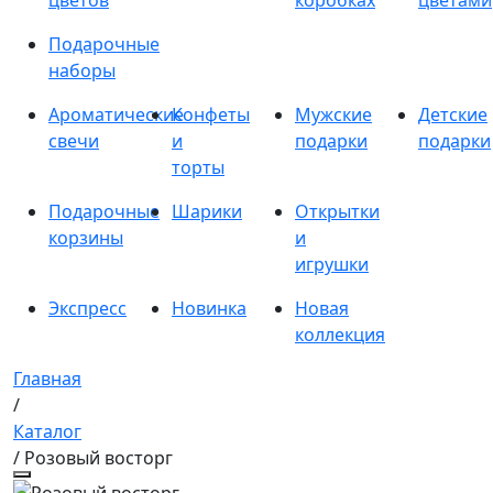
цветов
коробках
цветами
Подарочные
наборы
Ароматические
Конфеты
Мужские
Детские
свечи
и
подарки
подарки
торты
Подарочные
Шарики
Открытки
корзины
и
игрушки
Экспресс
Новинка
Новая
коллекция
Главная
/
Каталог
/ Розовый восторг