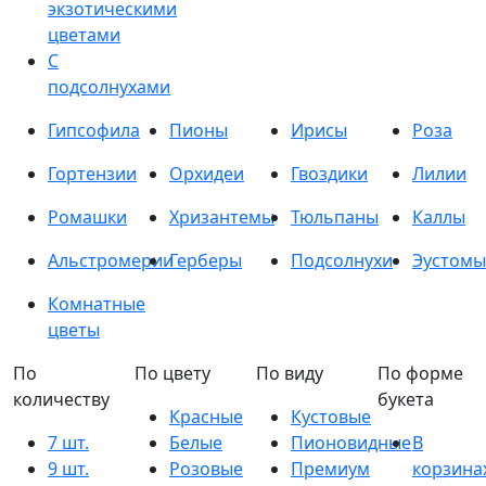
экзотическими
цветами
С
подсолнухами
Гипсофила
Пионы
Ирисы
Роза
Гортензии
Орхидеи
Гвоздики
Лилии
Ромашки
Хризантемы
Тюльпаны
Каллы
Альстромерии
Герберы
Подсолнухи
Эустомы
Комнатные
цветы
По
По цвету
По виду
По форме
количеству
букета
Красные
Кустовые
7 шт.
Белые
Пионовидные
В
9 шт.
Розовые
Премиум
корзина