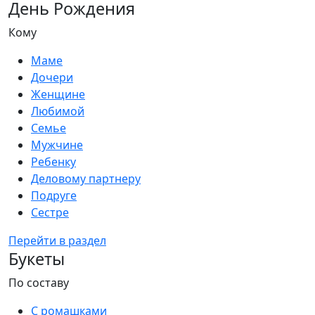
День Рождения
Кому
Маме
Дочери
Женщине
Любимой
Семье
Мужчине
Ребенку
Деловому партнеру
Подруге
Сестре
Перейти в раздел
Букеты
По составу
С ромашками