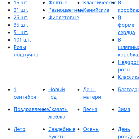
15 шт.
Желтые
Классические
В
21 шт.
Разноцветные
Кенийские
коробка
25 шт.
Фиолетовые
В
35 шт.
форме
51 шт.
сердца
101 шт.
В
Розы
шляпны
поштучно
коробка
Недорог
розы
Классик
1
Новый
День
Благода
сентября
год
матери
Поздравление
Сказать
Весна
Зима
люблю
Лето
Свадебные
Осень
День
букеты
рожден