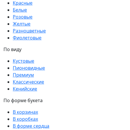
Красные
Белые
Розовые
Желтые
Разноцветные
Фиолетовые
По виду
Кустовые
Пионовидные
Премиум
Классические
Кенийские
По форме букета
В корзинах
В коробках
В форме сердца