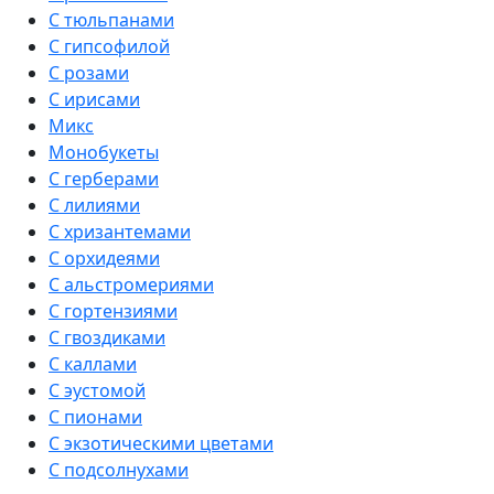
С тюльпанами
С гипсофилой
С розами
С ирисами
Микс
Монобукеты
С герберами
С лилиями
С хризантемами
С орхидеями
С альстромериями
С гортензиями
С гвоздиками
С каллами
С эустомой
С пионами
С экзотическими цветами
С подсолнухами