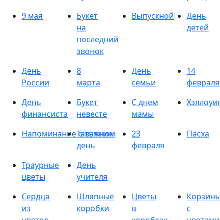
9 мая
Букет
Выпускной
День
на
детей
последний
звонок
День
8
День
14
России
марта
семьи
февраля
День
Букет
С днем
Хэллоуи
финансиста
невесте
мамы
Напоминание о важном
Татьянин
23
Пасха
день
февраля
Траурные
День
цветы
учителя
Сердца
Шляпные
Цветы
Корзин
из
коробки
в
с