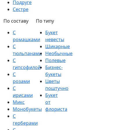
Подруге
Сестре
По составу
По типу
С
Букет
ромашками
невесты
С
Шикарные
тюльпанами
Необычные
С
Полевые
гипсофилой
Бизнес-
С
букеты
розами
Цветы
С
поштучно
ирисами
Букет
Микс
от
Монобукеты
флориста
С
герберами