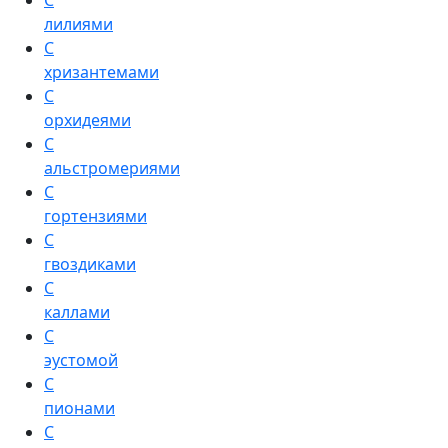
С
лилиями
С
хризантемами
С
орхидеями
С
альстромериями
С
гортензиями
С
гвоздиками
С
каллами
С
эустомой
С
пионами
С