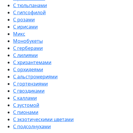
С тюльпанами
С гипсофилой
С розами
С ирисами
Микс
Монобукеты
С герберами
С лилиями
С хризантемами
С орхидеями
С альстромериями
С гортензиями
С гвоздиками
С каллами
С эустомой
С пионами
С экзотическими цветами
С подсолнухами