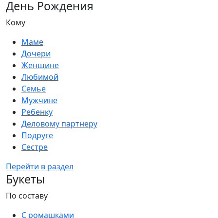
День Рождения
Кому
Маме
Дочери
Женщине
Любимой
Семье
Мужчине
Ребенку
Деловому партнеру
Подруге
Сестре
Перейти в раздел
Букеты
По составу
С ромашками