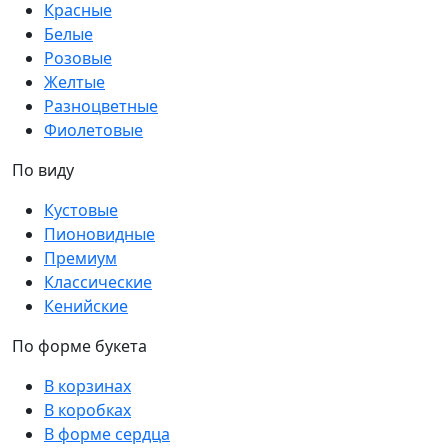
Красные
Белые
Розовые
Желтые
Разноцветные
Фиолетовые
По виду
Кустовые
Пионовидные
Премиум
Классические
Кенийские
По форме букета
В корзинах
В коробках
В форме сердца