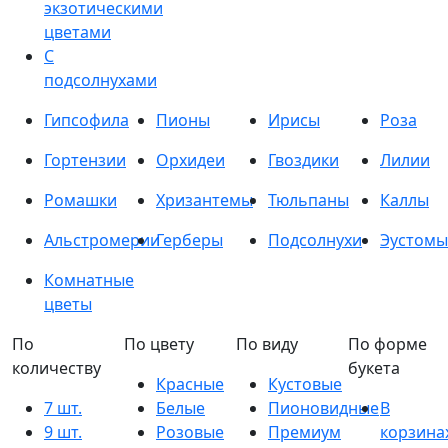
экзотическими
цветами
С
подсолнухами
Гипсофила
Пионы
Ирисы
Роза
Гортензии
Орхидеи
Гвоздики
Лилии
Ромашки
Хризантемы
Тюльпаны
Каллы
Альстромерии
Герберы
Подсолнухи
Эустомы
Комнатные
цветы
По
По цвету
По виду
По форме
количеству
букета
Красные
Кустовые
7 шт.
Белые
Пионовидные
В
9 шт.
Розовые
Премиум
корзина