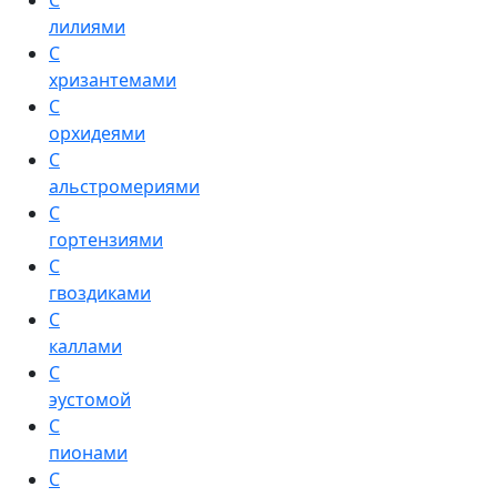
С
лилиями
С
хризантемами
С
орхидеями
С
альстромериями
С
гортензиями
С
гвоздиками
С
каллами
С
эустомой
С
пионами
С