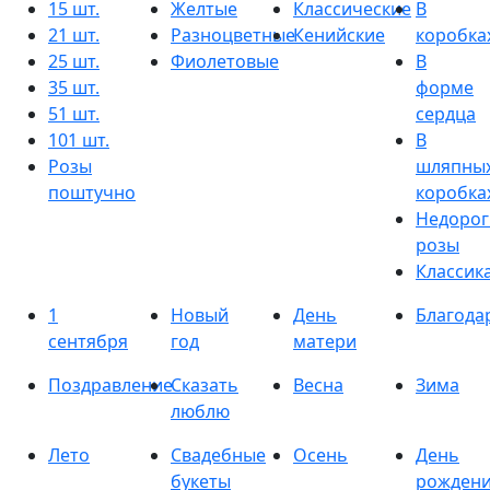
15 шт.
Желтые
Классические
В
21 шт.
Разноцветные
Кенийские
коробка
25 шт.
Фиолетовые
В
35 шт.
форме
51 шт.
сердца
101 шт.
В
Розы
шляпны
поштучно
коробка
Недорог
розы
Классик
1
Новый
День
Благода
сентября
год
матери
Поздравление
Сказать
Весна
Зима
люблю
Лето
Свадебные
Осень
День
букеты
рожден