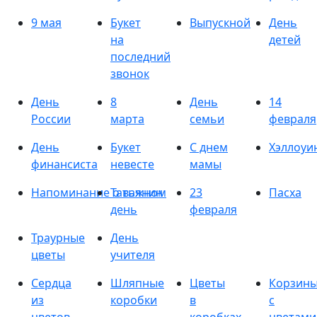
9 мая
Букет
Выпускной
День
на
детей
последний
звонок
День
8
День
14
России
марта
семьи
февраля
День
Букет
С днем
Хэллоуи
финансиста
невесте
мамы
Напоминание о важном
Татьянин
23
Пасха
день
февраля
Траурные
День
цветы
учителя
Сердца
Шляпные
Цветы
Корзин
из
коробки
в
с