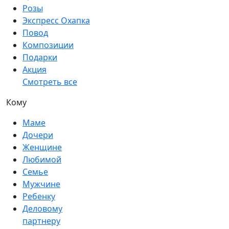
Розы
Экспресс Охапка
Повод
Композиции
Подарки
Акция
Смотреть все
Кому
Маме
Дочери
Женщине
Любимой
Семье
Мужчине
Ребенку
Деловому
партнеру