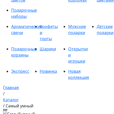
цветов
коробках
цветами
Подарочные
наборы
Ароматические
Конфеты
Мужские
Детские
свечи
и
подарки
подарки
торты
Подарочные
Шарики
Открытки
корзины
и
игрушки
Экспресс
Новинка
Новая
коллекция
Главная
/
Каталог
/ Самый умный