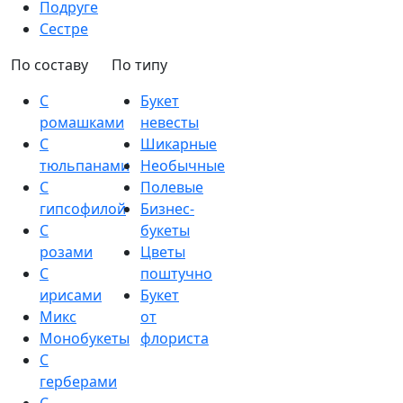
Подруге
Сестре
По составу
По типу
С
Букет
ромашками
невесты
С
Шикарные
тюльпанами
Необычные
С
Полевые
гипсофилой
Бизнес-
С
букеты
розами
Цветы
С
поштучно
ирисами
Букет
Микс
от
Монобукеты
флориста
С
герберами