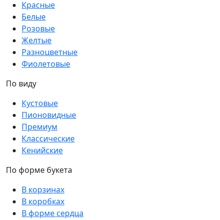
Красные
Белые
Розовые
Желтые
Разноцветные
Фиолетовые
По виду
Кустовые
Пионовидные
Премиум
Классические
Кенийские
По форме букета
В корзинах
В коробках
В форме сердца