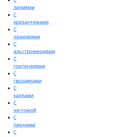
С
лилиями
С
хризантемами
С
орхидеями
С
альстромериями
С
гортензиями
С
гвоздиками
С
каллами
С
эустомой
С
пионами
С