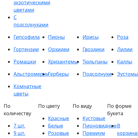
экзотическими
цветами
С
подсолнухами
Гипсофила
Пионы
Ирисы
Роза
Гортензии
Орхидеи
Гвоздики
Лилии
Ромашки
Хризантемы
Тюльпаны
Каллы
Альстромерии
Герберы
Подсолнухи
Эустомы
Комнатные
цветы
По
По цвету
По виду
По форме
количеству
букета
Красные
Кустовые
7 шт.
Белые
Пионовидные
В
9 шт.
Розовые
Премиум
корзина