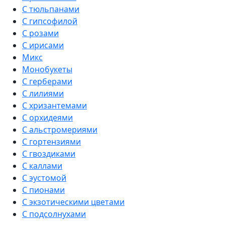
С тюльпанами
С гипсофилой
С розами
С ирисами
Микс
Монобукеты
С герберами
С лилиями
С хризантемами
С орхидеями
С альстромериями
С гортензиями
С гвоздиками
С каллами
С эустомой
С пионами
С экзотическими цветами
С подсолнухами