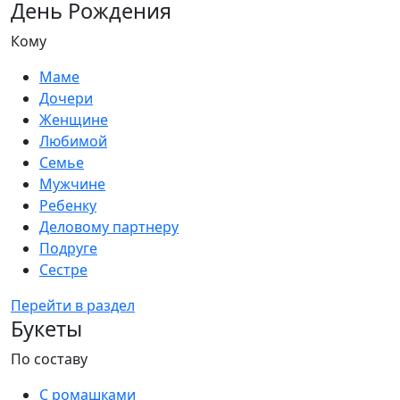
День Рождения
Кому
Маме
Дочери
Женщине
Любимой
Семье
Мужчине
Ребенку
Деловому партнеру
Подруге
Сестре
Перейти в раздел
Букеты
По составу
С ромашками