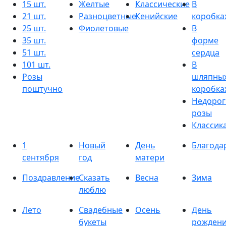
15 шт.
Желтые
Классические
В
21 шт.
Разноцветные
Кенийские
коробка
25 шт.
Фиолетовые
В
35 шт.
форме
51 шт.
сердца
101 шт.
В
Розы
шляпны
поштучно
коробка
Недорог
розы
Классик
1
Новый
День
Благода
сентября
год
матери
Поздравление
Сказать
Весна
Зима
люблю
Лето
Свадебные
Осень
День
букеты
рожден