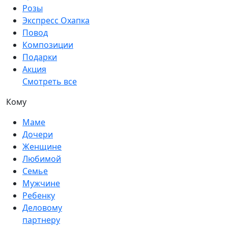
Розы
Экспресс Охапка
Повод
Композиции
Подарки
Акция
Смотреть все
Кому
Маме
Дочери
Женщине
Любимой
Семье
Мужчине
Ребенку
Деловому
партнеру