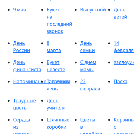
9 мая
Букет
Выпускной
День
на
детей
последний
звонок
День
8
День
14
России
марта
семьи
февраля
День
Букет
С днем
Хэллоуи
финансиста
невесте
мамы
Напоминание о важном
Татьянин
23
Пасха
день
февраля
Траурные
День
цветы
учителя
Сердца
Шляпные
Цветы
Корзин
из
коробки
в
с