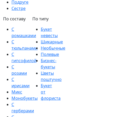
Подруге
Сестре
По составу
По типу
С
Букет
ромашками
невесты
С
Шикарные
тюльпанами
Необычные
С
Полевые
гипсофилой
Бизнес-
С
букеты
розами
Цветы
С
поштучно
ирисами
Букет
Микс
от
Монобукеты
флориста
С
герберами