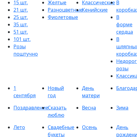
15 шт.
Желтые
Классические
В
21 шт.
Разноцветные
Кенийские
коробка
25 шт.
Фиолетовые
В
35 шт.
форме
51 шт.
сердца
101 шт.
В
Розы
шляпны
поштучно
коробка
Недорог
розы
Классик
1
Новый
День
Благода
сентября
год
матери
Поздравление
Сказать
Весна
Зима
люблю
Лето
Свадебные
Осень
День
букеты
рожден