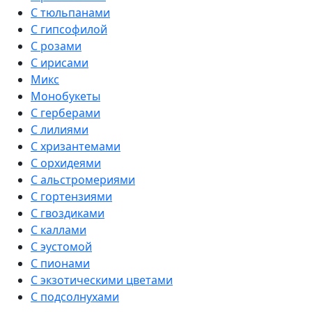
С тюльпанами
С гипсофилой
С розами
С ирисами
Микс
Монобукеты
С герберами
С лилиями
С хризантемами
С орхидеями
С альстромериями
С гортензиями
С гвоздиками
С каллами
С эустомой
С пионами
С экзотическими цветами
С подсолнухами