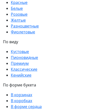
Красные
Белые
Розовые
Желтые
Разноцветные
Фиолетовые
По виду
Кустовые
Пионовидные
Премиум
Классические
Кенийские
По форме букета
В корзинах
В коробках
В форме сердца