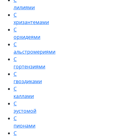
С
лилиями
С
хризантемами
С
орхидеями
С
альстромериями
С
гортензиями
С
гвоздиками
С
каллами
С
эустомой
С
пионами
С