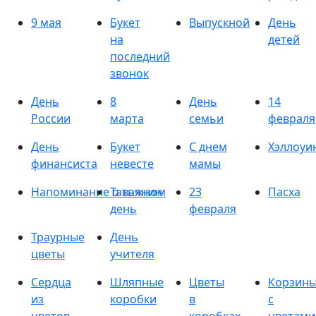
9 мая
Букет
Выпускной
День
на
детей
последний
звонок
День
8
День
14
России
марта
семьи
февраля
День
Букет
С днем
Хэллоуи
финансиста
невесте
мамы
Напоминание о важном
Татьянин
23
Пасха
день
февраля
Траурные
День
цветы
учителя
Сердца
Шляпные
Цветы
Корзин
из
коробки
в
с