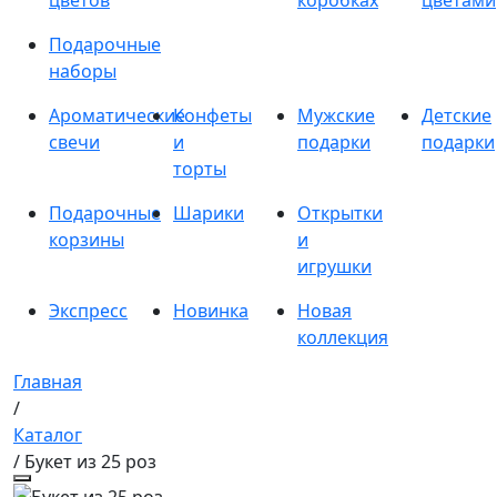
цветов
коробках
цветами
Подарочные
наборы
Ароматические
Конфеты
Мужские
Детские
свечи
и
подарки
подарки
торты
Подарочные
Шарики
Открытки
корзины
и
игрушки
Экспресс
Новинка
Новая
коллекция
Главная
/
Каталог
/ Букет из 25 роз