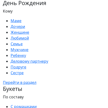
День Рождения
Кому
Маме
Дочери
Женщине
Любимой
Семье
Мужчине
Ребенку
Деловому партнеру
Подруге
Сестре
Перейти в раздел
Букеты
По составу
С ромашками