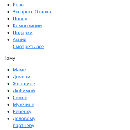
Розы
Экспресс Охапка
Повод
Композиции
Подарки
Акция
Смотреть все
Кому
Маме
Дочери
Женщине
Любимой
Семье
Мужчине
Ребенку
Деловому
партнеру