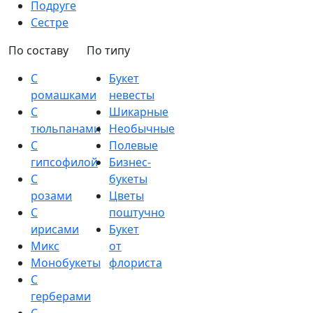
Подруге
Сестре
По составу
По типу
С
Букет
ромашками
невесты
С
Шикарные
тюльпанами
Необычные
С
Полевые
гипсофилой
Бизнес-
С
букеты
розами
Цветы
С
поштучно
ирисами
Букет
Микс
от
Монобукеты
флориста
С
герберами