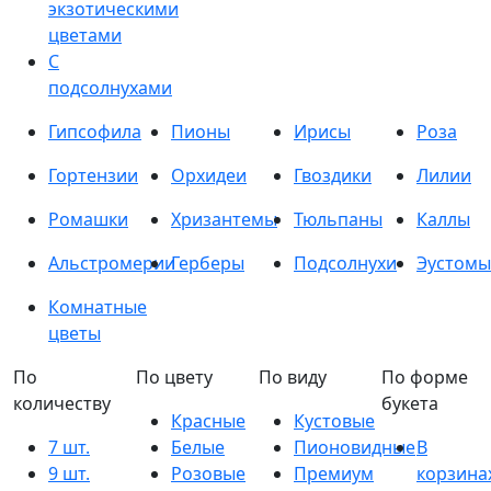
экзотическими
цветами
С
подсолнухами
Гипсофила
Пионы
Ирисы
Роза
Гортензии
Орхидеи
Гвоздики
Лилии
Ромашки
Хризантемы
Тюльпаны
Каллы
Альстромерии
Герберы
Подсолнухи
Эустомы
Комнатные
цветы
По
По цвету
По виду
По форме
количеству
букета
Красные
Кустовые
7 шт.
Белые
Пионовидные
В
9 шт.
Розовые
Премиум
корзина