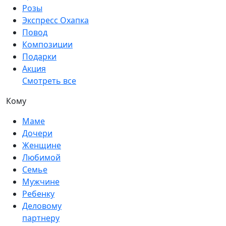
Розы
Экспресс Охапка
Повод
Композиции
Подарки
Акция
Смотреть все
Кому
Маме
Дочери
Женщине
Любимой
Семье
Мужчине
Ребенку
Деловому
партнеру