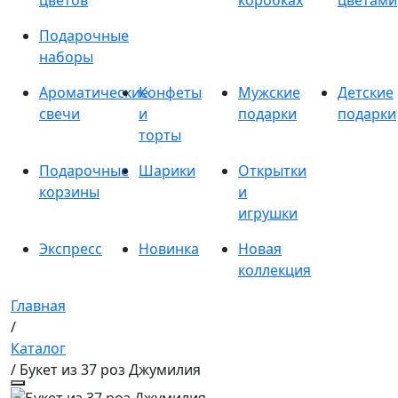
цветов
коробках
цветами
Подарочные
наборы
Ароматические
Конфеты
Мужские
Детские
свечи
и
подарки
подарки
торты
Подарочные
Шарики
Открытки
корзины
и
игрушки
Экспресс
Новинка
Новая
коллекция
Главная
/
Каталог
/ Букет из 37 роз Джумилия