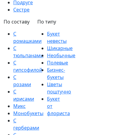
Подруге
Сестре
По составу
По типу
С
Букет
ромашками
невесты
С
Шикарные
тюльпанами
Необычные
С
Полевые
гипсофилой
Бизнес-
С
букеты
розами
Цветы
С
поштучно
ирисами
Букет
Микс
от
Монобукеты
флориста
С
герберами