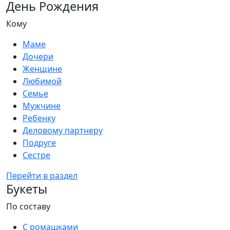
День Рождения
Кому
Маме
Дочери
Женщине
Любимой
Семье
Мужчине
Ребенку
Деловому партнеру
Подруге
Сестре
Перейти в раздел
Букеты
По составу
С ромашками