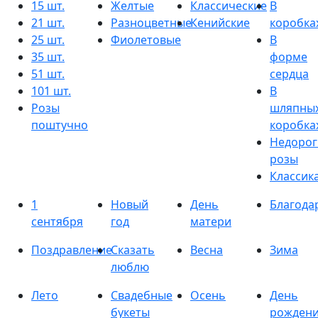
15 шт.
Желтые
Классические
В
21 шт.
Разноцветные
Кенийские
коробка
25 шт.
Фиолетовые
В
35 шт.
форме
51 шт.
сердца
101 шт.
В
Розы
шляпны
поштучно
коробка
Недорог
розы
Классик
1
Новый
День
Благода
сентября
год
матери
Поздравление
Сказать
Весна
Зима
люблю
Лето
Свадебные
Осень
День
букеты
рожден