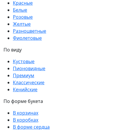
Красные
Белые
Розовые
Желтые
Разноцветные
Фиолетовые
По виду
Кустовые
Пионовидные
Премиум
Классические
Кенийские
По форме букета
В корзинах
В коробках
В форме сердца