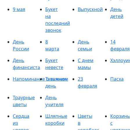
9 мая
Букет
Выпускной
День
на
детей
последний
звонок
День
8
День
14
России
марта
семьи
февраля
День
Букет
С днем
Хэллоуи
финансиста
невесте
мамы
Напоминание о важном
Татьянин
23
Пасха
день
февраля
Траурные
День
цветы
учителя
Сердца
Шляпные
Цветы
Корзин
из
коробки
в
с