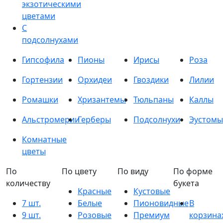
экзотическими
цветами
С
подсолнухами
Гипсофила
Пионы
Ирисы
Роза
Гортензии
Орхидеи
Гвоздики
Лилии
Ромашки
Хризантемы
Тюльпаны
Каллы
Альстромерии
Герберы
Подсолнухи
Эустомы
Комнатные
цветы
По
По цвету
По виду
По форме
количеству
букета
Красные
Кустовые
7 шт.
Белые
Пионовидные
В
9 шт.
Розовые
Премиум
корзина