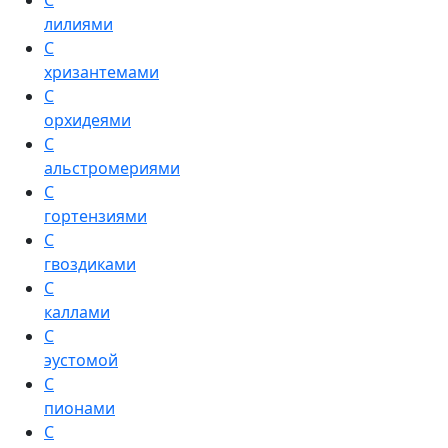
С
лилиями
С
хризантемами
С
орхидеями
С
альстромериями
С
гортензиями
С
гвоздиками
С
каллами
С
эустомой
С
пионами
С