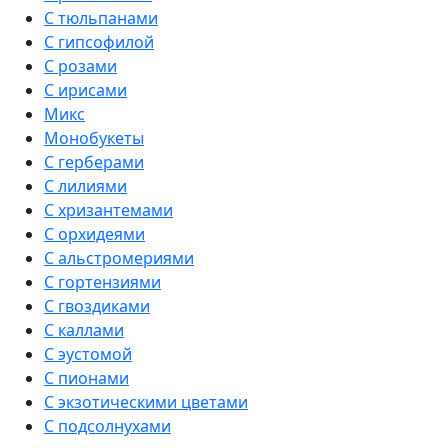
С тюльпанами
С гипсофилой
С розами
С ирисами
Микс
Монобукеты
С герберами
С лилиями
С хризантемами
С орхидеями
С альстромериями
С гортензиями
С гвоздиками
С каллами
С эустомой
С пионами
С экзотическими цветами
С подсолнухами