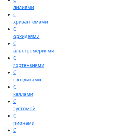
С
лилиями
С
хризантемами
С
орхидеями
С
альстромериями
С
гортензиями
С
гвоздиками
С
каллами
С
эустомой
С
пионами
С