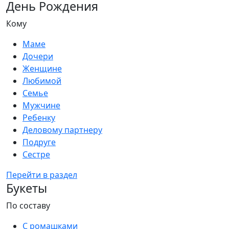
День Рождения
Кому
Маме
Дочери
Женщине
Любимой
Семье
Мужчине
Ребенку
Деловому партнеру
Подруге
Сестре
Перейти в раздел
Букеты
По составу
С ромашками