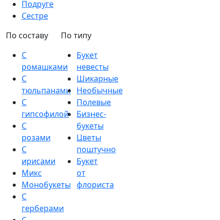
Подруге
Сестре
По составу
По типу
С
Букет
ромашками
невесты
С
Шикарные
тюльпанами
Необычные
С
Полевые
гипсофилой
Бизнес-
С
букеты
розами
Цветы
С
поштучно
ирисами
Букет
Микс
от
Монобукеты
флориста
С
герберами