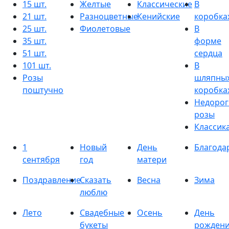
15 шт.
Желтые
Классические
В
21 шт.
Разноцветные
Кенийские
коробка
25 шт.
Фиолетовые
В
35 шт.
форме
51 шт.
сердца
101 шт.
В
Розы
шляпны
поштучно
коробка
Недорог
розы
Классик
1
Новый
День
Благода
сентября
год
матери
Поздравление
Сказать
Весна
Зима
люблю
Лето
Свадебные
Осень
День
букеты
рожден