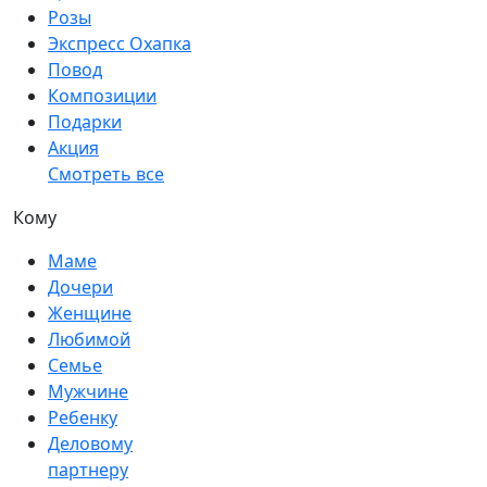
Розы
Экспресс Охапка
Повод
Композиции
Подарки
Акция
Смотреть все
Кому
Маме
Дочери
Женщине
Любимой
Семье
Мужчине
Ребенку
Деловому
партнеру