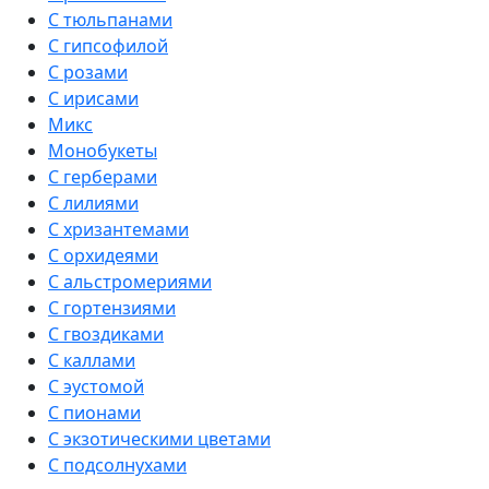
С тюльпанами
С гипсофилой
С розами
С ирисами
Микс
Монобукеты
С герберами
С лилиями
С хризантемами
С орхидеями
С альстромериями
С гортензиями
С гвоздиками
С каллами
С эустомой
С пионами
С экзотическими цветами
С подсолнухами