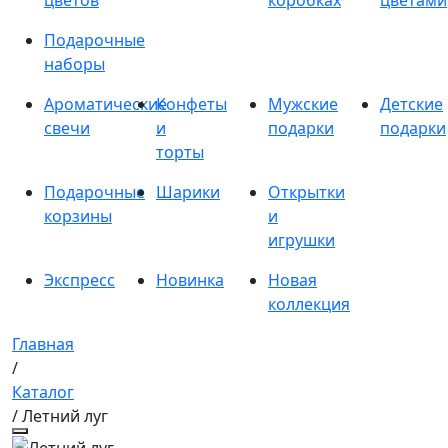
цветов
коробках
цветами
Подарочные
наборы
Ароматические
Конфеты
Мужские
Детские
свечи
и
подарки
подарки
торты
Подарочные
Шарики
Открытки
корзины
и
игрушки
Экспресс
Новинка
Новая
коллекция
Главная
/
Каталог
/ Летний луг