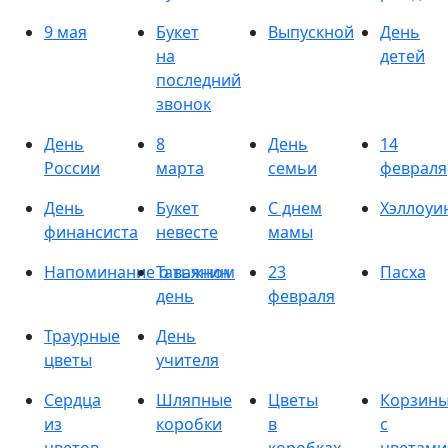
9 мая
Букет
Выпускной
День
на
детей
последний
звонок
День
8
День
14
России
марта
семьи
февраля
День
Букет
С днем
Хэллоуи
финансиста
невесте
мамы
Напоминание о важном
Татьянин
23
Пасха
день
февраля
Траурные
День
цветы
учителя
Сердца
Шляпные
Цветы
Корзин
из
коробки
в
с