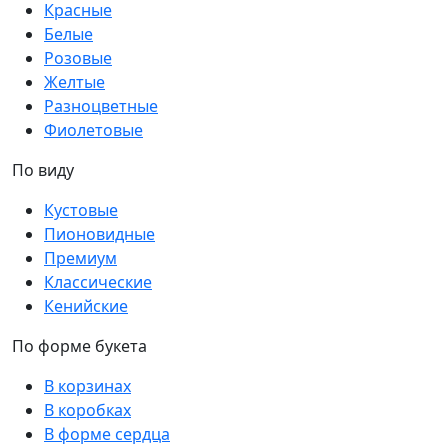
Красные
Белые
Розовые
Желтые
Разноцветные
Фиолетовые
По виду
Кустовые
Пионовидные
Премиум
Классические
Кенийские
По форме букета
В корзинах
В коробках
В форме сердца