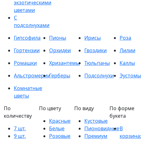
экзотическими
цветами
С
подсолнухами
Гипсофила
Пионы
Ирисы
Роза
Гортензии
Орхидеи
Гвоздики
Лилии
Ромашки
Хризантемы
Тюльпаны
Каллы
Альстромерии
Герберы
Подсолнухи
Эустомы
Комнатные
цветы
По
По цвету
По виду
По форме
количеству
букета
Красные
Кустовые
7 шт.
Белые
Пионовидные
В
9 шт.
Розовые
Премиум
корзина