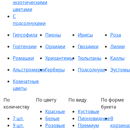
экзотическими
цветами
С
подсолнухами
Гипсофила
Пионы
Ирисы
Роза
Гортензии
Орхидеи
Гвоздики
Лилии
Ромашки
Хризантемы
Тюльпаны
Каллы
Альстромерии
Герберы
Подсолнухи
Эустомы
Комнатные
цветы
По
По цвету
По виду
По форме
количеству
букета
Красные
Кустовые
7 шт.
Белые
Пионовидные
В
9 шт.
Розовые
Премиум
корзина