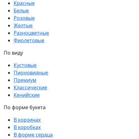
Красные
Белые
Розовые
Желтые
Разноцветные
Фиолетовые
По виду
Кустовые
Пионовидные
Премиум
Классические
Кенийские
По форме букета
В корзинах
В коробках
В форме сердца