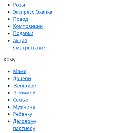
Розы
Экспресс Охапка
Повод
Композиции
Подарки
Акция
Смотреть все
Кому
Маме
Дочери
Женщине
Любимой
Семье
Мужчине
Ребенку
Деловому
партнеру