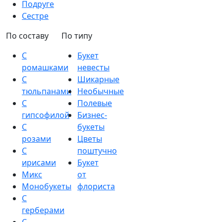
Подруге
Сестре
По составу
По типу
С
Букет
ромашками
невесты
С
Шикарные
тюльпанами
Необычные
С
Полевые
гипсофилой
Бизнес-
С
букеты
розами
Цветы
С
поштучно
ирисами
Букет
Микс
от
Монобукеты
флориста
С
герберами