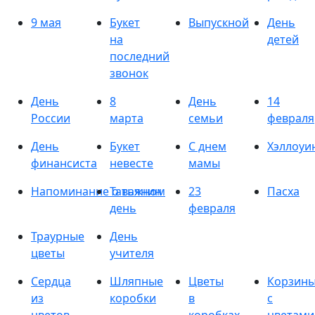
9 мая
Букет
Выпускной
День
на
детей
последний
звонок
День
8
День
14
России
марта
семьи
февраля
День
Букет
С днем
Хэллоуи
финансиста
невесте
мамы
Напоминание о важном
Татьянин
23
Пасха
день
февраля
Траурные
День
цветы
учителя
Сердца
Шляпные
Цветы
Корзин
из
коробки
в
с