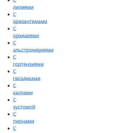
С
лилиями
С
хризантемами
С
орхидеями
С
альстромериями
С
гортензиями
С
гвоздиками
С
каллами
С
эустомой
С
пионами
С