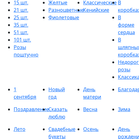
15 шт.
Желтые
Классические
В
21 шт.
Разноцветные
Кенийские
коробка
25 шт.
Фиолетовые
В
35 шт.
форме
51 шт.
сердца
101 шт.
В
Розы
шляпны
поштучно
коробка
Недорог
розы
Классик
1
Новый
День
Благода
сентября
год
матери
Поздравление
Сказать
Весна
Зима
люблю
Лето
Свадебные
Осень
День
букеты
рожден