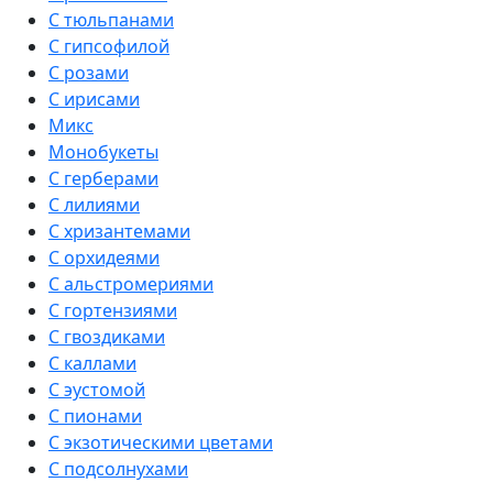
С тюльпанами
С гипсофилой
С розами
С ирисами
Микс
Монобукеты
С герберами
С лилиями
С хризантемами
С орхидеями
С альстромериями
С гортензиями
С гвоздиками
С каллами
С эустомой
С пионами
С экзотическими цветами
С подсолнухами