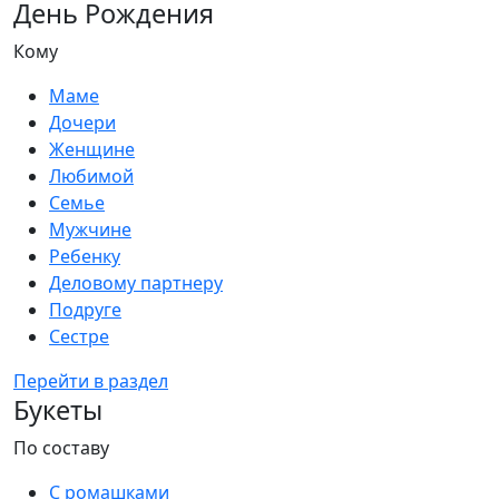
День Рождения
Кому
Маме
Дочери
Женщине
Любимой
Семье
Мужчине
Ребенку
Деловому партнеру
Подруге
Сестре
Перейти в раздел
Букеты
По составу
С ромашками