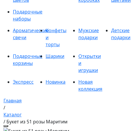
цветов
коробках
цветами
Подарочные
наборы
Ароматические
Конфеты
Мужские
Детские
свечи
и
подарки
подарки
торты
Подарочные
Шарики
Открытки
корзины
и
игрушки
Экспресс
Новинка
Новая
коллекция
Главная
/
Каталог
/ Букет из 51 розы Маритим