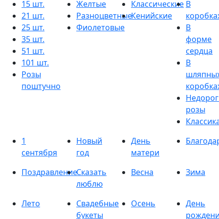
15 шт.
Желтые
Классические
В
21 шт.
Разноцветные
Кенийские
коробка
25 шт.
Фиолетовые
В
35 шт.
форме
51 шт.
сердца
101 шт.
В
Розы
шляпны
поштучно
коробка
Недорог
розы
Классик
1
Новый
День
Благода
сентября
год
матери
Поздравление
Сказать
Весна
Зима
люблю
Лето
Свадебные
Осень
День
букеты
рожден