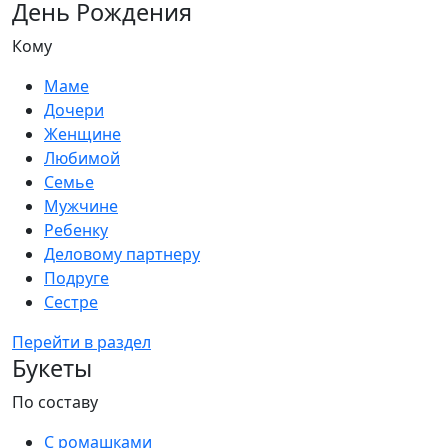
День Рождения
Кому
Маме
Дочери
Женщине
Любимой
Семье
Мужчине
Ребенку
Деловому партнеру
Подруге
Сестре
Перейти в раздел
Букеты
По составу
С ромашками