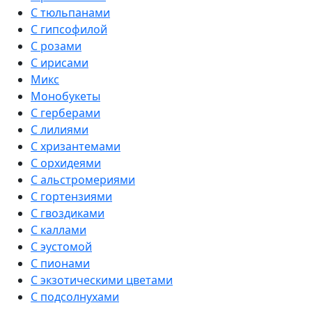
С тюльпанами
С гипсофилой
С розами
С ирисами
Микс
Монобукеты
С герберами
С лилиями
С хризантемами
С орхидеями
С альстромериями
С гортензиями
С гвоздиками
С каллами
С эустомой
С пионами
С экзотическими цветами
С подсолнухами