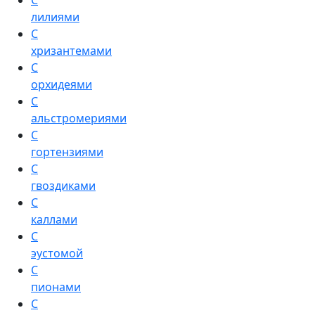
С
лилиями
С
хризантемами
С
орхидеями
С
альстромериями
С
гортензиями
С
гвоздиками
С
каллами
С
эустомой
С
пионами
С