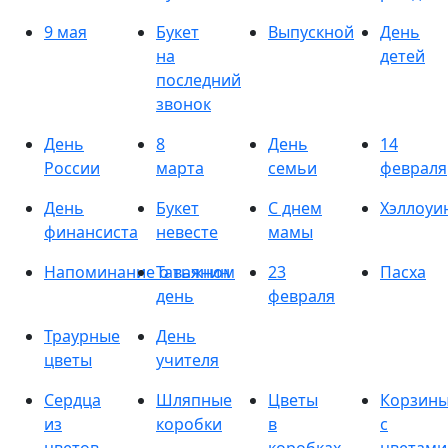
9 мая
Букет
Выпускной
День
на
детей
последний
звонок
День
8
День
14
России
марта
семьи
февраля
День
Букет
С днем
Хэллоуи
финансиста
невесте
мамы
Напоминание о важном
Татьянин
23
Пасха
день
февраля
Траурные
День
цветы
учителя
Сердца
Шляпные
Цветы
Корзин
из
коробки
в
с