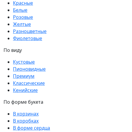
Красные
Белые
Розовые
Желтые
Разноцветные
Фиолетовые
По виду
Кустовые
Пионовидные
Премиум
Классические
Кенийские
По форме букета
В корзинах
В коробках
В форме сердца