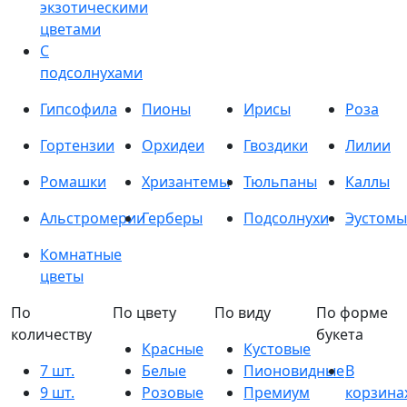
экзотическими
цветами
С
подсолнухами
Гипсофила
Пионы
Ирисы
Роза
Гортензии
Орхидеи
Гвоздики
Лилии
Ромашки
Хризантемы
Тюльпаны
Каллы
Альстромерии
Герберы
Подсолнухи
Эустомы
Комнатные
цветы
По
По цвету
По виду
По форме
количеству
букета
Красные
Кустовые
7 шт.
Белые
Пионовидные
В
9 шт.
Розовые
Премиум
корзина