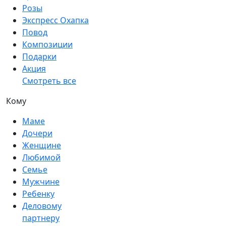
Розы
Экспресс Охапка
Повод
Композиции
Подарки
Акция
Смотреть все
Кому
Маме
Дочери
Женщине
Любимой
Семье
Мужчине
Ребенку
Деловому
партнеру