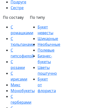
Подруге
Сестре
По составу
По типу
С
Букет
ромашками
невесты
С
Шикарные
тюльпанами
Необычные
С
Полевые
гипсофилой
Бизнес-
С
букеты
розами
Цветы
С
поштучно
ирисами
Букет
Микс
от
Монобукеты
флориста
С
герберами