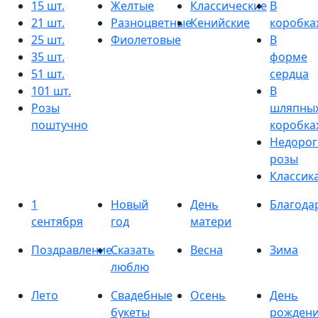
15 шт.
Желтые
Классические
В
21 шт.
Разноцветные
Кенийские
коробка
25 шт.
Фиолетовые
В
35 шт.
форме
51 шт.
сердца
101 шт.
В
Розы
шляпны
поштучно
коробка
Недорог
розы
Классик
1
Новый
День
Благода
сентября
год
матери
Поздравление
Сказать
Весна
Зима
люблю
Лето
Свадебные
Осень
День
букеты
рожден