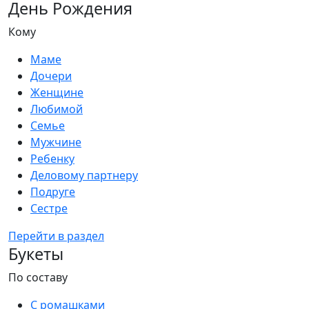
День Рождения
Кому
Маме
Дочери
Женщине
Любимой
Семье
Мужчине
Ребенку
Деловому партнеру
Подруге
Сестре
Перейти в раздел
Букеты
По составу
С ромашками