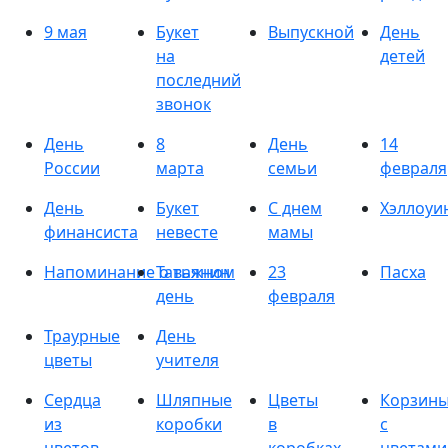
9 мая
Букет
Выпускной
День
на
детей
последний
звонок
День
8
День
14
России
марта
семьи
февраля
День
Букет
С днем
Хэллоуи
финансиста
невесте
мамы
Напоминание о важном
Татьянин
23
Пасха
день
февраля
Траурные
День
цветы
учителя
Сердца
Шляпные
Цветы
Корзин
из
коробки
в
с