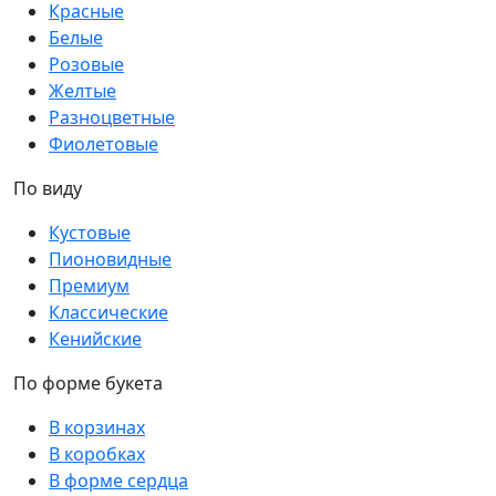
Красные
Белые
Розовые
Желтые
Разноцветные
Фиолетовые
По виду
Кустовые
Пионовидные
Премиум
Классические
Кенийские
По форме букета
В корзинах
В коробках
В форме сердца