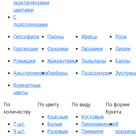
экзотическими
цветами
С
подсолнухами
Гипсофила
Пионы
Ирисы
Роза
Гортензии
Орхидеи
Гвоздики
Лилии
Ромашки
Хризантемы
Тюльпаны
Каллы
Альстромерии
Герберы
Подсолнухи
Эустомы
Комнатные
цветы
По
По цвету
По виду
По форме
количеству
букета
Красные
Кустовые
7 шт.
Белые
Пионовидные
В
9 шт.
Розовые
Премиум
корзина