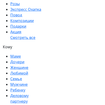
Розы
Экспресс Охапка
Повод
Композиции
Подарки
Акция
Смотреть все
Кому
Маме
Дочери
Женщине
Любимой
Семье
Мужчине
Ребенку
Деловому
партнеру