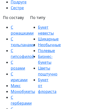
Подруге
Сестре
По составу
По типу
С
Букет
ромашками
невесты
С
Шикарные
тюльпанами
Необычные
С
Полевые
гипсофилой
Бизнес-
С
букеты
розами
Цветы
С
поштучно
ирисами
Букет
Микс
от
Монобукеты
флориста
С
герберами