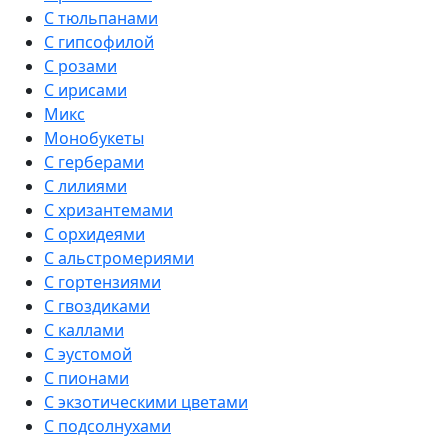
С тюльпанами
С гипсофилой
С розами
С ирисами
Микс
Монобукеты
С герберами
С лилиями
С хризантемами
С орхидеями
С альстромериями
С гортензиями
С гвоздиками
С каллами
С эустомой
С пионами
С экзотическими цветами
С подсолнухами