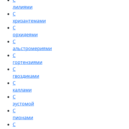
С
лилиями
С
хризантемами
С
орхидеями
С
альстромериями
С
гортензиями
С
гвоздиками
С
каллами
С
эустомой
С
пионами
С