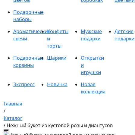
цветов
коробках
цветами
Подарочные
наборы
Ароматические
Конфеты
Мужские
Детские
свечи
и
подарки
подарки
торты
Подарочные
Шарики
Открытки
корзины
и
игрушки
Экспресс
Новинка
Новая
коллекция
Главная
/
Каталог
/ Нежный букет из кустовой розы и диантусов