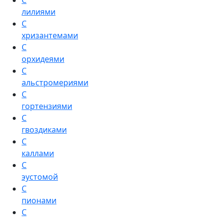
С
лилиями
С
хризантемами
С
орхидеями
С
альстромериями
С
гортензиями
С
гвоздиками
С
каллами
С
эустомой
С
пионами
С