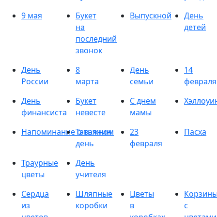
9 мая
Букет
Выпускной
День
на
детей
последний
звонок
День
8
День
14
России
марта
семьи
февраля
День
Букет
С днем
Хэллоуи
финансиста
невесте
мамы
Напоминание о важном
Татьянин
23
Пасха
день
февраля
Траурные
День
цветы
учителя
Сердца
Шляпные
Цветы
Корзин
из
коробки
в
с