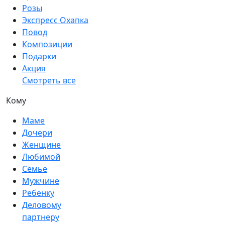
Розы
Экспресс Охапка
Повод
Композиции
Подарки
Акция
Смотреть все
Кому
Маме
Дочери
Женщине
Любимой
Семье
Мужчине
Ребенку
Деловому
партнеру