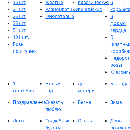
15 шт.
Желтые
Классические
В
21 шт.
Разноцветные
Кенийские
коробка
25 шт.
Фиолетовые
В
35 шт.
форме
51 шт.
сердца
101 шт.
В
Розы
шляпны
поштучно
коробка
Недорог
розы
Классик
1
Новый
День
Благода
сентября
год
матери
Поздравление
Сказать
Весна
Зима
люблю
Лето
Свадебные
Осень
День
букеты
рожден