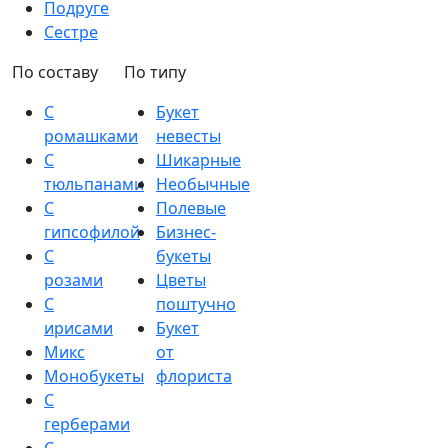
Подруге
Сестре
По составу
По типу
С
Букет
ромашками
невесты
С
Шикарные
тюльпанами
Необычные
С
Полевые
гипсофилой
Бизнес-
С
букеты
розами
Цветы
С
поштучно
ирисами
Букет
Микс
от
Монобукеты
флориста
С
герберами