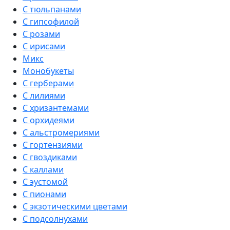
С тюльпанами
С гипсофилой
С розами
С ирисами
Микс
Монобукеты
С герберами
С лилиями
С хризантемами
С орхидеями
С альстромериями
С гортензиями
С гвоздиками
С каллами
С эустомой
С пионами
С экзотическими цветами
С подсолнухами