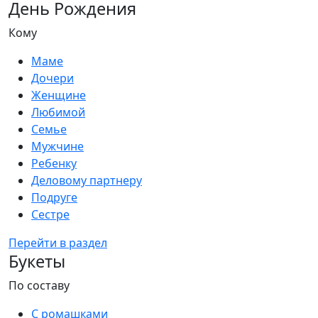
День Рождения
Кому
Маме
Дочери
Женщине
Любимой
Семье
Мужчине
Ребенку
Деловому партнеру
Подруге
Сестре
Перейти в раздел
Букеты
По составу
С ромашками