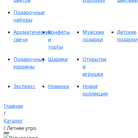
цветов
коробках
цветами
Подарочные
наборы
Ароматические
Конфеты
Мужские
Детские
свечи
и
подарки
подарки
торты
Подарочные
Шарики
Открытки
корзины
и
игрушки
Экспресс
Новинка
Новая
коллекция
Главная
/
Каталог
/ Летнее утро