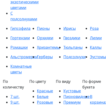
экзотическими
цветами
С
подсолнухами
Гипсофила
Пионы
Ирисы
Роза
Гортензии
Орхидеи
Гвоздики
Лилии
Ромашки
Хризантемы
Тюльпаны
Каллы
Альстромерии
Герберы
Подсолнухи
Эустомы
Комнатные
цветы
По
По цвету
По виду
По форме
количеству
букета
Красные
Кустовые
7 шт.
Белые
Пионовидные
В
9 шт.
Розовые
Премиум
корзина