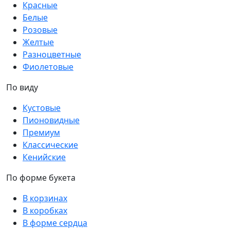
Красные
Белые
Розовые
Желтые
Разноцветные
Фиолетовые
По виду
Кустовые
Пионовидные
Премиум
Классические
Кенийские
По форме букета
В корзинах
В коробках
В форме сердца