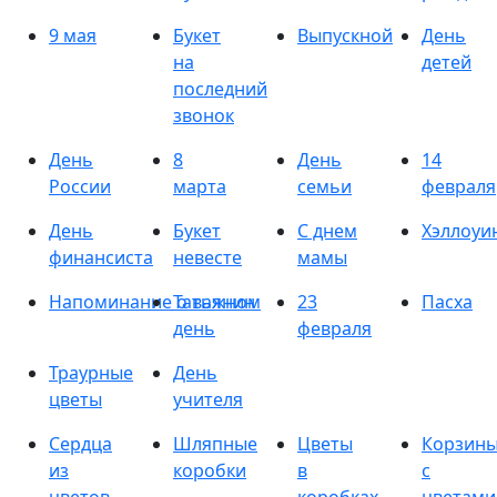
9 мая
Букет
Выпускной
День
на
детей
последний
звонок
День
8
День
14
России
марта
семьи
февраля
День
Букет
С днем
Хэллоуи
финансиста
невесте
мамы
Напоминание о важном
Татьянин
23
Пасха
день
февраля
Траурные
День
цветы
учителя
Сердца
Шляпные
Цветы
Корзин
из
коробки
в
с