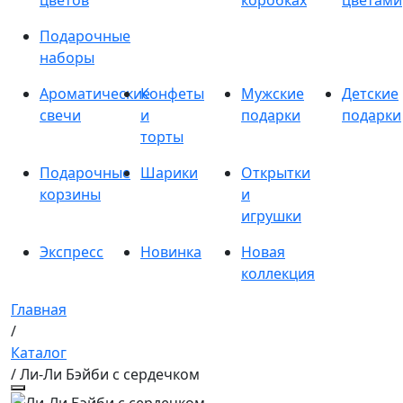
цветов
коробках
цветами
Подарочные
наборы
Ароматические
Конфеты
Мужские
Детские
свечи
и
подарки
подарки
торты
Подарочные
Шарики
Открытки
корзины
и
игрушки
Экспресс
Новинка
Новая
коллекция
Главная
/
Каталог
/ Ли-Ли Бэйби с сердечком