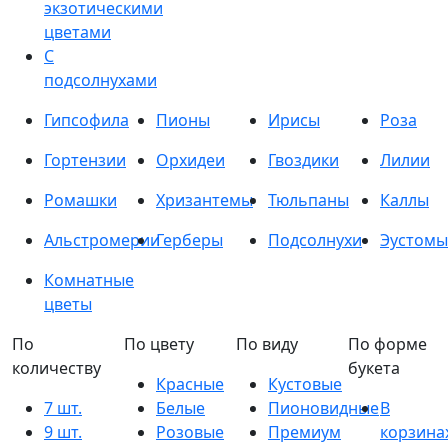
экзотическими
цветами
С
подсолнухами
Гипсофила
Пионы
Ирисы
Роза
Гортензии
Орхидеи
Гвоздики
Лилии
Ромашки
Хризантемы
Тюльпаны
Каллы
Альстромерии
Герберы
Подсолнухи
Эустомы
Комнатные
цветы
По
По цвету
По виду
По форме
количеству
букета
Красные
Кустовые
7 шт.
Белые
Пионовидные
В
9 шт.
Розовые
Премиум
корзина