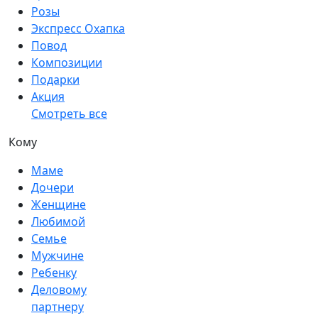
Розы
Экспресс Охапка
Повод
Композиции
Подарки
Акция
Смотреть все
Кому
Маме
Дочери
Женщине
Любимой
Семье
Мужчине
Ребенку
Деловому
партнеру