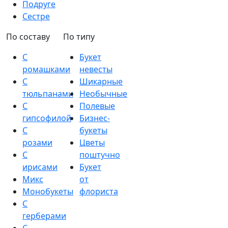
Подруге
Сестре
По составу
По типу
С
Букет
ромашками
невесты
С
Шикарные
тюльпанами
Необычные
С
Полевые
гипсофилой
Бизнес-
С
букеты
розами
Цветы
С
поштучно
ирисами
Букет
Микс
от
Монобукеты
флориста
С
герберами