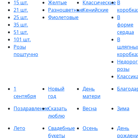
15 шт.
Желтые
Классические
В
21 шт.
Разноцветные
Кенийские
коробка
25 шт.
Фиолетовые
В
35 шт.
форме
51 шт.
сердца
101 шт.
В
Розы
шляпны
поштучно
коробка
Недорог
розы
Классик
1
Новый
День
Благода
сентября
год
матери
Поздравление
Сказать
Весна
Зима
люблю
Лето
Свадебные
Осень
День
букеты
рожден