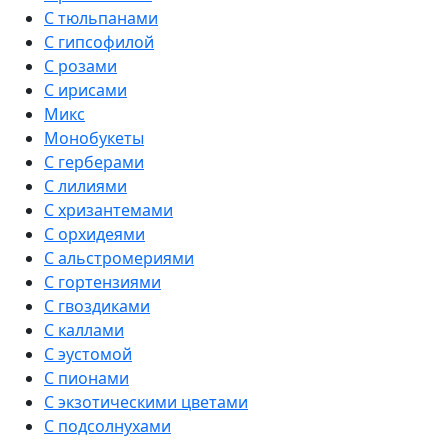
С тюльпанами
С гипсофилой
С розами
С ирисами
Микс
Монобукеты
С герберами
С лилиями
С хризантемами
С орхидеями
С альстромериями
С гортензиями
С гвоздиками
С каллами
С эустомой
С пионами
С экзотическими цветами
С подсолнухами