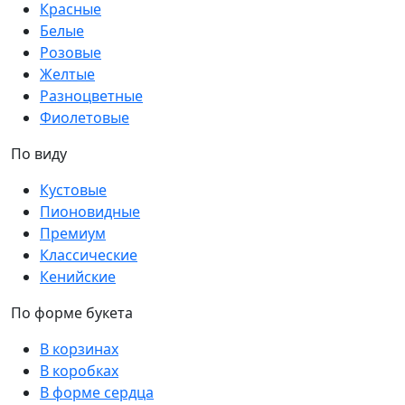
Красные
Белые
Розовые
Желтые
Разноцветные
Фиолетовые
По виду
Кустовые
Пионовидные
Премиум
Классические
Кенийские
По форме букета
В корзинах
В коробках
В форме сердца