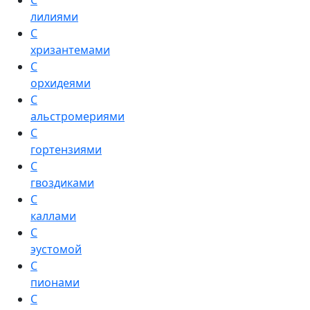
С
лилиями
С
хризантемами
С
орхидеями
С
альстромериями
С
гортензиями
С
гвоздиками
С
каллами
С
эустомой
С
пионами
С