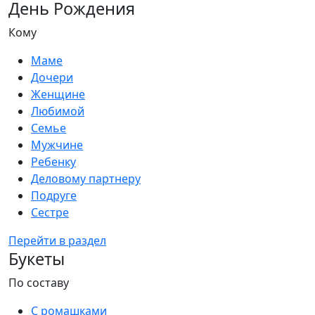
День Рождения
Кому
Маме
Дочери
Женщине
Любимой
Семье
Мужчине
Ребенку
Деловому партнеру
Подруге
Сестре
Перейти в раздел
Букеты
По составу
С ромашками