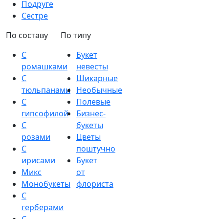
Подруге
Сестре
По составу
По типу
С
Букет
ромашками
невесты
С
Шикарные
тюльпанами
Необычные
С
Полевые
гипсофилой
Бизнес-
С
букеты
розами
Цветы
С
поштучно
ирисами
Букет
Микс
от
Монобукеты
флориста
С
герберами