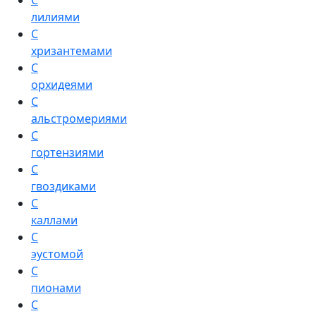
С
лилиями
С
хризантемами
С
орхидеями
С
альстромериями
С
гортензиями
С
гвоздиками
С
каллами
С
эустомой
С
пионами
С