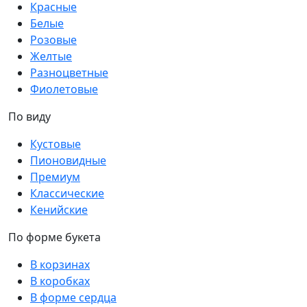
Красные
Белые
Розовые
Желтые
Разноцветные
Фиолетовые
По виду
Кустовые
Пионовидные
Премиум
Классические
Кенийские
По форме букета
В корзинах
В коробках
В форме сердца