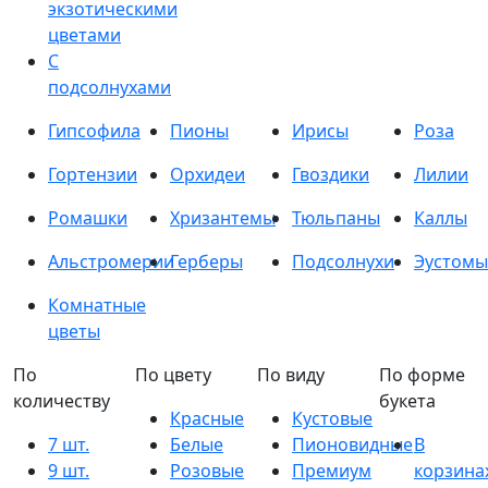
экзотическими
цветами
С
подсолнухами
Гипсофила
Пионы
Ирисы
Роза
Гортензии
Орхидеи
Гвоздики
Лилии
Ромашки
Хризантемы
Тюльпаны
Каллы
Альстромерии
Герберы
Подсолнухи
Эустомы
Комнатные
цветы
По
По цвету
По виду
По форме
количеству
букета
Красные
Кустовые
7 шт.
Белые
Пионовидные
В
9 шт.
Розовые
Премиум
корзина