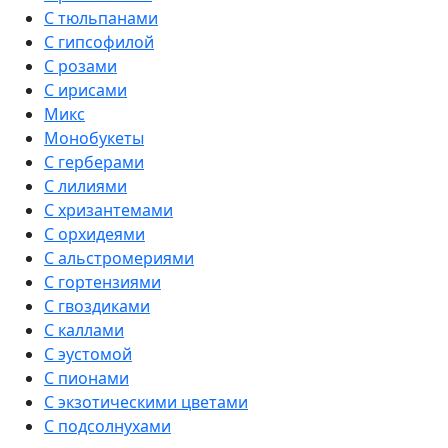
С тюльпанами
С гипсофилой
С розами
С ирисами
Микс
Монобукеты
С герберами
С лилиями
С хризантемами
С орхидеями
С альстромериями
С гортензиями
С гвоздиками
С каллами
С эустомой
С пионами
С экзотическими цветами
С подсолнухами