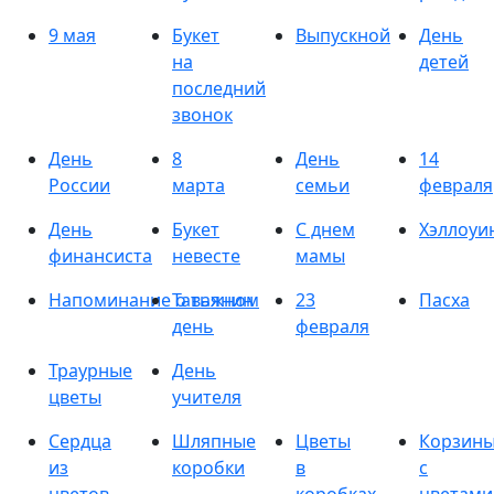
9 мая
Букет
Выпускной
День
на
детей
последний
звонок
День
8
День
14
России
марта
семьи
февраля
День
Букет
С днем
Хэллоуи
финансиста
невесте
мамы
Напоминание о важном
Татьянин
23
Пасха
день
февраля
Траурные
День
цветы
учителя
Сердца
Шляпные
Цветы
Корзин
из
коробки
в
с