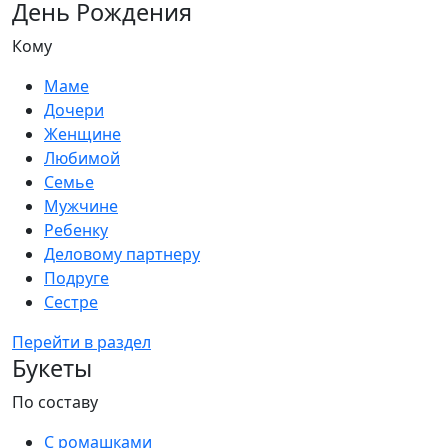
День Рождения
Кому
Маме
Дочери
Женщине
Любимой
Семье
Мужчине
Ребенку
Деловому партнеру
Подруге
Сестре
Перейти в раздел
Букеты
По составу
С ромашками