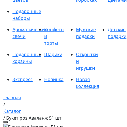
цветов
коробках
цветами
Подарочные
наборы
Ароматические
Конфеты
Мужские
Детские
свечи
и
подарки
подарки
торты
Подарочные
Шарики
Открытки
корзины
и
игрушки
Экспресс
Новинка
Новая
коллекция
Главная
/
Каталог
/ Букет роз Аваланж 51 шт