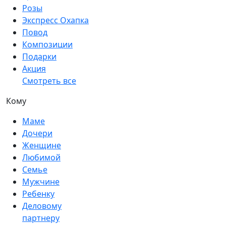
Розы
Экспресс Охапка
Повод
Композиции
Подарки
Акция
Смотреть все
Кому
Маме
Дочери
Женщине
Любимой
Семье
Мужчине
Ребенку
Деловому
партнеру