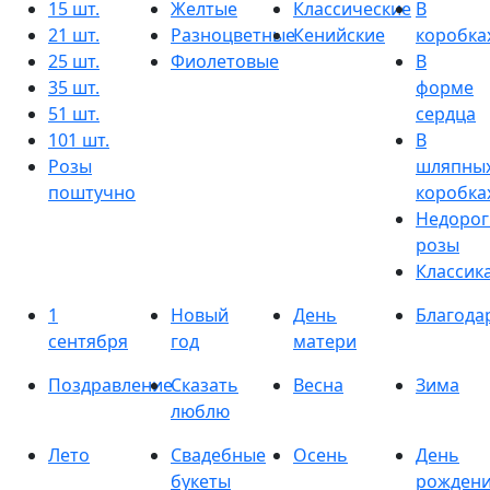
15 шт.
Желтые
Классические
В
21 шт.
Разноцветные
Кенийские
коробка
25 шт.
Фиолетовые
В
35 шт.
форме
51 шт.
сердца
101 шт.
В
Розы
шляпны
поштучно
коробка
Недорог
розы
Классик
1
Новый
День
Благода
сентября
год
матери
Поздравление
Сказать
Весна
Зима
люблю
Лето
Свадебные
Осень
День
букеты
рожден