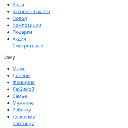
Розы
Экспресс Охапка
Повод
Композиции
Подарки
Акция
Смотреть все
Кому
Маме
Дочери
Женщине
Любимой
Семье
Мужчине
Ребенку
Деловому
партнеру