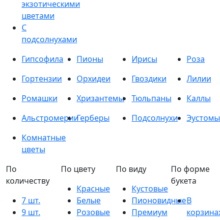
экзотическими
цветами
С
подсолнухами
Гипсофила
Пионы
Ирисы
Роза
Гортензии
Орхидеи
Гвоздики
Лилии
Ромашки
Хризантемы
Тюльпаны
Каллы
Альстромерии
Герберы
Подсолнухи
Эустомы
Комнатные
цветы
По
По цвету
По виду
По форме
количеству
букета
Красные
Кустовые
7 шт.
Белые
Пионовидные
В
9 шт.
Розовые
Премиум
корзина