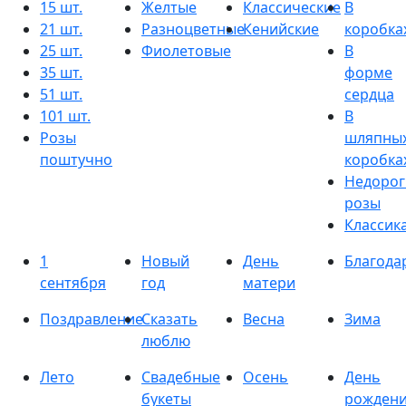
15 шт.
Желтые
Классические
В
21 шт.
Разноцветные
Кенийские
коробка
25 шт.
Фиолетовые
В
35 шт.
форме
51 шт.
сердца
101 шт.
В
Розы
шляпны
поштучно
коробка
Недорог
розы
Классик
1
Новый
День
Благода
сентября
год
матери
Поздравление
Сказать
Весна
Зима
люблю
Лето
Свадебные
Осень
День
букеты
рожден