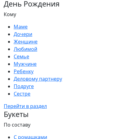
День Рождения
Кому
Маме
Дочери
Женщине
Любимой
Семье
Мужчине
Ребенку
Деловому партнеру
Подруге
Сестре
Перейти в раздел
Букеты
По составу
С ромашками