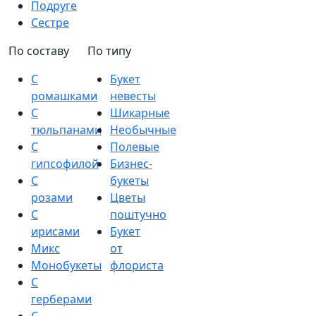
Подруге
Сестре
По составу
По типу
С
Букет
ромашками
невесты
С
Шикарные
тюльпанами
Необычные
С
Полевые
гипсофилой
Бизнес-
С
букеты
розами
Цветы
С
поштучно
ирисами
Букет
Микс
от
Монобукеты
флориста
С
герберами