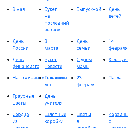
9 мая
Букет
Выпускной
День
на
детей
последний
звонок
День
8
День
14
России
марта
семьи
февраля
День
Букет
С днем
Хэллоуи
финансиста
невесте
мамы
Напоминание о важном
Татьянин
23
Пасха
день
февраля
Траурные
День
цветы
учителя
Сердца
Шляпные
Цветы
Корзин
из
коробки
в
с