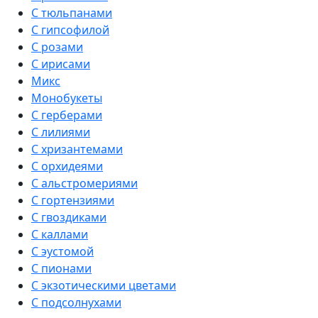
С тюльпанами
С гипсофилой
С розами
С ирисами
Микс
Монобукеты
С герберами
С лилиями
С хризантемами
С орхидеями
С альстромериями
С гортензиями
С гвоздиками
С каллами
С эустомой
С пионами
С экзотическими цветами
С подсолнухами