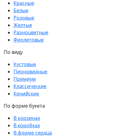
Красные
Белые
Розовые
Желтые
Разноцветные
Фиолетовые
По виду
Кустовые
Пионовидные
Премиум
Классические
Кенийские
По форме букета
В корзинах
В коробках
В форме сердца