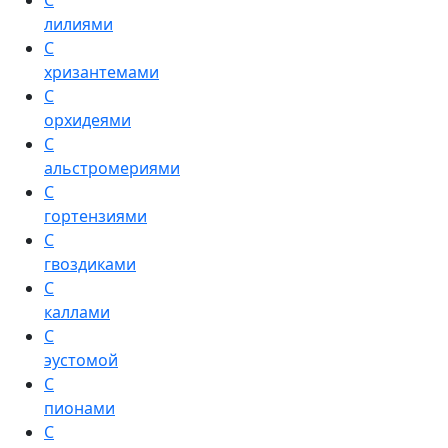
С
лилиями
С
хризантемами
С
орхидеями
С
альстромериями
С
гортензиями
С
гвоздиками
С
каллами
С
эустомой
С
пионами
С