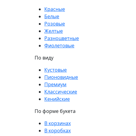
Красные
Белые
Розовые
Желтые
Разноцветные
Фиолетовые
По виду
Кустовые
Пионовидные
Премиум
Классические
Кенийские
По форме букета
В корзинах
В коробках