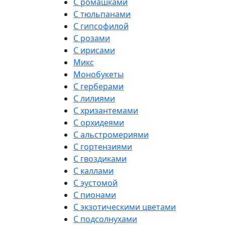
С ромашками
С тюльпанами
С гипсофилой
С розами
С ирисами
Микс
Монобукеты
С герберами
С лилиями
С хризантемами
С орхидеями
С альстромериями
С гортензиями
С гвоздиками
С каллами
С эустомой
С пионами
С экзотическими цветами
С подсолнухами