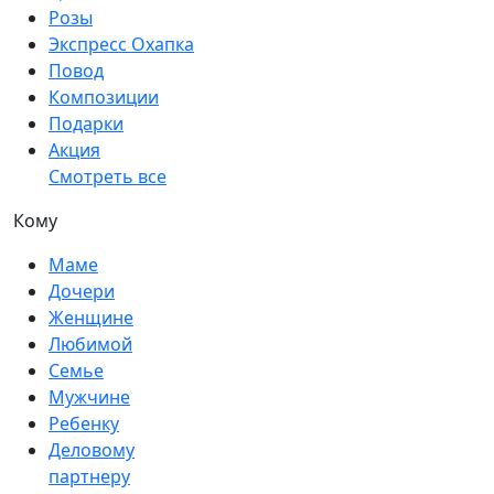
Розы
Экспресс Охапка
Повод
Композиции
Подарки
Акция
Смотреть все
Кому
Маме
Дочери
Женщине
Любимой
Семье
Мужчине
Ребенку
Деловому
партнеру