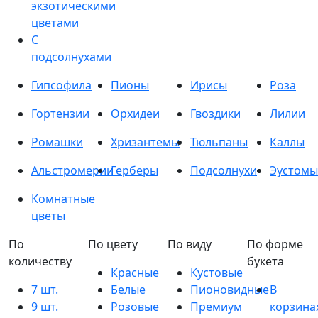
экзотическими
цветами
С
подсолнухами
Гипсофила
Пионы
Ирисы
Роза
Гортензии
Орхидеи
Гвоздики
Лилии
Ромашки
Хризантемы
Тюльпаны
Каллы
Альстромерии
Герберы
Подсолнухи
Эустомы
Комнатные
цветы
По
По цвету
По виду
По форме
количеству
букета
Красные
Кустовые
7 шт.
Белые
Пионовидные
В
9 шт.
Розовые
Премиум
корзина