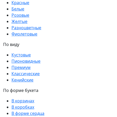
Красные
Белые
Розовые
Желтые
Разноцветные
Фиолетовые
По виду
Кустовые
Пионовидные
Премиум
Классические
Кенийские
По форме букета
В корзинах
В коробках
В форме сердца