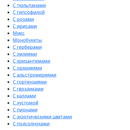
С тюльпанами
С гипсофилой
С розами
С ирисами
Микс
Монобукеты
С герберами
С лилиями
С хризантемами
С орхидеями
С альстромериями
С гортензиями
С гвоздиками
С каллами
С эустомой
С пионами
С экзотическими цветами
С подсолнухами