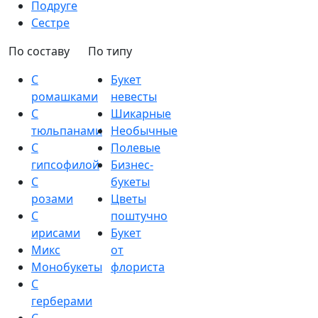
Подруге
Сестре
По составу
По типу
С
Букет
ромашками
невесты
С
Шикарные
тюльпанами
Необычные
С
Полевые
гипсофилой
Бизнес-
С
букеты
розами
Цветы
С
поштучно
ирисами
Букет
Микс
от
Монобукеты
флориста
С
герберами