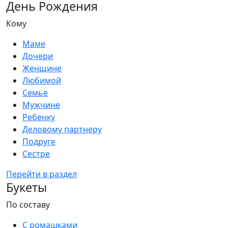
День Рождения
Кому
Маме
Дочери
Женщине
Любимой
Семье
Мужчине
Ребенку
Деловому партнеру
Подруге
Сестре
Перейти в раздел
Букеты
По составу
С ромашками