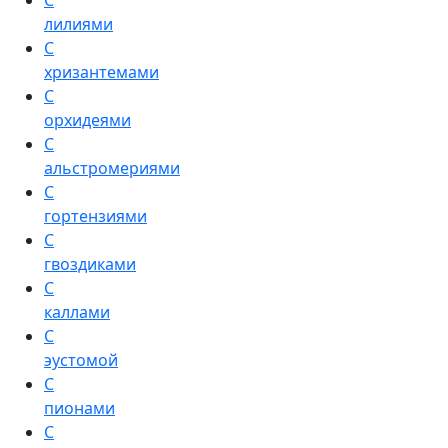
С
лилиями
С
хризантемами
С
орхидеями
С
альстромериями
С
гортензиями
С
гвоздиками
С
каллами
С
эустомой
С
пионами
С