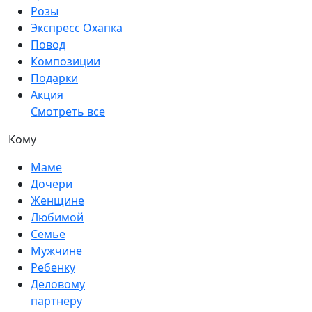
Розы
Экспресс Охапка
Повод
Композиции
Подарки
Акция
Смотреть все
Кому
Маме
Дочери
Женщине
Любимой
Семье
Мужчине
Ребенку
Деловому
партнеру