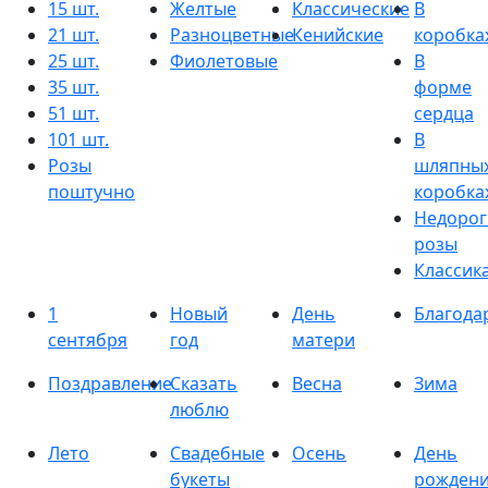
15 шт.
Желтые
Классические
В
21 шт.
Разноцветные
Кенийские
коробка
25 шт.
Фиолетовые
В
35 шт.
форме
51 шт.
сердца
101 шт.
В
Розы
шляпны
поштучно
коробка
Недорог
розы
Классик
1
Новый
День
Благода
сентября
год
матери
Поздравление
Сказать
Весна
Зима
люблю
Лето
Свадебные
Осень
День
букеты
рожден