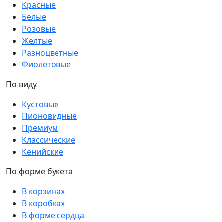
Красные
Белые
Розовые
Желтые
Разноцветные
Фиолетовые
По виду
Кустовые
Пионовидные
Премиум
Классические
Кенийские
По форме букета
В корзинах
В коробках
В форме сердца