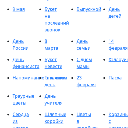
9 мая
Букет
Выпускной
День
на
детей
последний
звонок
День
8
День
14
России
марта
семьи
февраля
День
Букет
С днем
Хэллоуи
финансиста
невесте
мамы
Напоминание о важном
Татьянин
23
Пасха
день
февраля
Траурные
День
цветы
учителя
Сердца
Шляпные
Цветы
Корзин
из
коробки
в
с