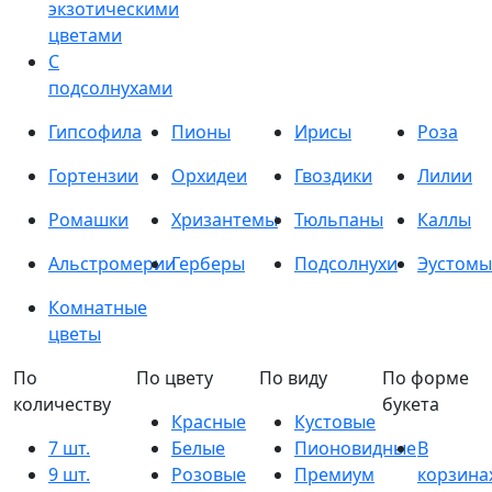
экзотическими
цветами
С
подсолнухами
Гипсофила
Пионы
Ирисы
Роза
Гортензии
Орхидеи
Гвоздики
Лилии
Ромашки
Хризантемы
Тюльпаны
Каллы
Альстромерии
Герберы
Подсолнухи
Эустомы
Комнатные
цветы
По
По цвету
По виду
По форме
количеству
букета
Красные
Кустовые
7 шт.
Белые
Пионовидные
В
9 шт.
Розовые
Премиум
корзина