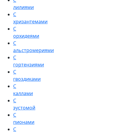
С
лилиями
С
хризантемами
С
орхидеями
С
альстромериями
С
гортензиями
С
гвоздиками
С
каллами
С
эустомой
С
пионами
С