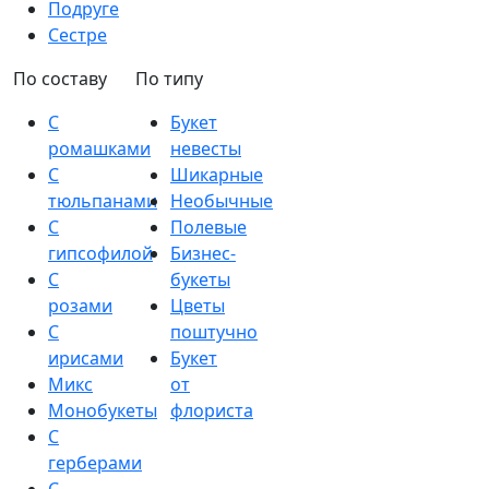
Подруге
Сестре
По составу
По типу
С
Букет
ромашками
невесты
С
Шикарные
тюльпанами
Необычные
С
Полевые
гипсофилой
Бизнес-
С
букеты
розами
Цветы
С
поштучно
ирисами
Букет
Микс
от
Монобукеты
флориста
С
герберами