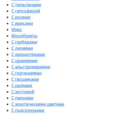
С тюльпанами
С гипсофилой
С розами
С ирисами
Микс
Монобукеты
С герберами
С лилиями
С хризантемами
С орхидеями
С альстромериями
С гортензиями
С гвоздиками
С каллами
С эустомой
С пионами
С экзотическими цветами
С подсолнухами