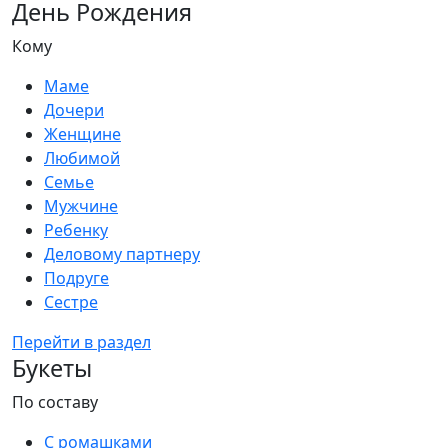
День Рождения
Кому
Маме
Дочери
Женщине
Любимой
Семье
Мужчине
Ребенку
Деловому партнеру
Подруге
Сестре
Перейти в раздел
Букеты
По составу
С ромашками