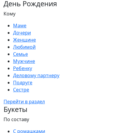
День Рождения
Кому
Маме
Дочери
Женщине
Любимой
Семье
Мужчине
Ребенку
Деловому партнеру
Подруге
Сестре
Перейти в раздел
Букеты
По составу
С ромашками