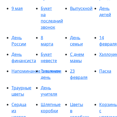
9 мая
Букет
Выпускной
День
на
детей
последний
звонок
День
8
День
14
России
марта
семьи
февраля
День
Букет
С днем
Хэллоуи
финансиста
невесте
мамы
Напоминание о важном
Татьянин
23
Пасха
день
февраля
Траурные
День
цветы
учителя
Сердца
Шляпные
Цветы
Корзин
из
коробки
в
с