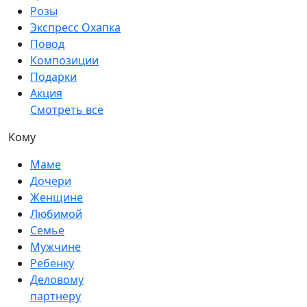
Розы
Экспресс Охапка
Повод
Композиции
Подарки
Акция
Смотреть все
Кому
Маме
Дочери
Женщине
Любимой
Семье
Мужчине
Ребенку
Деловому
партнеру