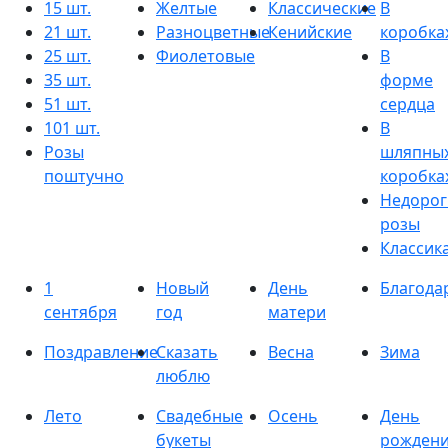
15 шт.
Желтые
Классические
В
21 шт.
Разноцветные
Кенийские
коробка
25 шт.
Фиолетовые
В
35 шт.
форме
51 шт.
сердца
101 шт.
В
Розы
шляпны
поштучно
коробка
Недорог
розы
Классик
1
Новый
День
Благода
сентября
год
матери
Поздравление
Сказать
Весна
Зима
люблю
Лето
Свадебные
Осень
День
букеты
рожден