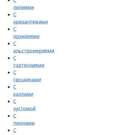
С
лилиями
С
хризантемами
С
орхидеями
С
альстромериями
С
гортензиями
С
гвоздиками
С
каллами
С
эустомой
С
пионами
С