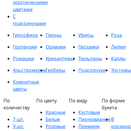
экзотическими
цветами
С
подсолнухами
Гипсофила
Пионы
Ирисы
Роза
Гортензии
Орхидеи
Гвоздики
Лилии
Ромашки
Хризантемы
Тюльпаны
Каллы
Альстромерии
Герберы
Подсолнухи
Эустомы
Комнатные
цветы
По
По цвету
По виду
По форме
количеству
букета
Красные
Кустовые
7 шт.
Белые
Пионовидные
В
9 шт.
Розовые
Премиум
корзина