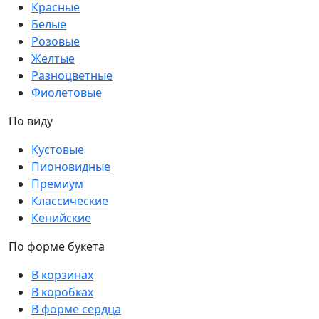
Красные
Белые
Розовые
Желтые
Разноцветные
Фиолетовые
По виду
Кустовые
Пионовидные
Премиум
Классические
Кенийские
По форме букета
В корзинах
В коробках
В форме сердца