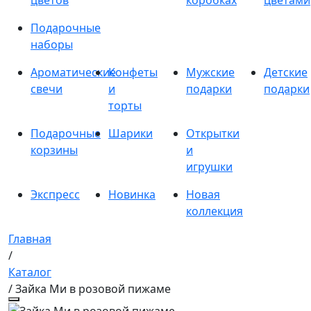
цветов
коробках
цветами
Подарочные
наборы
Ароматические
Конфеты
Мужские
Детские
свечи
и
подарки
подарки
торты
Подарочные
Шарики
Открытки
корзины
и
игрушки
Экспресс
Новинка
Новая
коллекция
Главная
/
Каталог
/ Зайка Ми в розовой пижаме