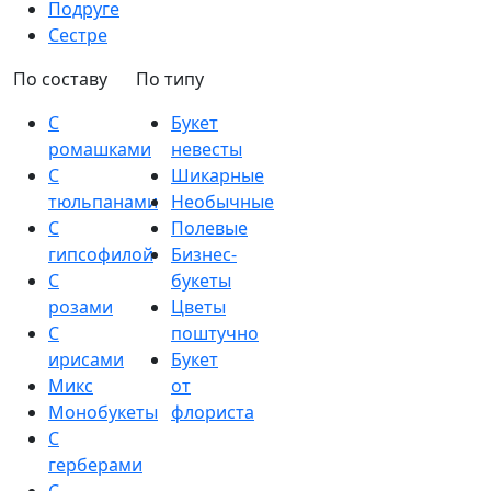
Подруге
Сестре
По составу
По типу
С
Букет
ромашками
невесты
С
Шикарные
тюльпанами
Необычные
С
Полевые
гипсофилой
Бизнес-
С
букеты
розами
Цветы
С
поштучно
ирисами
Букет
Микс
от
Монобукеты
флориста
С
герберами