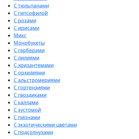
С тюльпанами
С гипсофилой
С розами
С ирисами
Микс
Монобукеты
С герберами
С лилиями
С хризантемами
С орхидеями
С альстромериями
С гортензиями
С гвоздиками
С каллами
С эустомой
С пионами
С экзотическими цветами
С подсолнухами