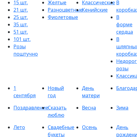
15 шт.
Желтые
Классические
В
21 шт.
Разноцветные
Кенийские
коробка
25 шт.
Фиолетовые
В
35 шт.
форме
51 шт.
сердца
101 шт.
В
Розы
шляпны
поштучно
коробка
Недорог
розы
Классик
1
Новый
День
Благода
сентября
год
матери
Поздравление
Сказать
Весна
Зима
люблю
Лето
Свадебные
Осень
День
букеты
рожден