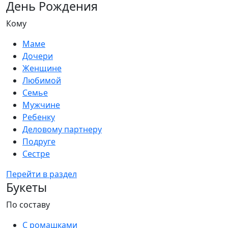
День Рождения
Кому
Маме
Дочери
Женщине
Любимой
Семье
Мужчине
Ребенку
Деловому партнеру
Подруге
Сестре
Перейти в раздел
Букеты
По составу
С ромашками