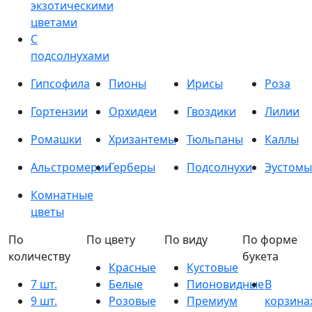
экзотическими
цветами
С
подсолнухами
Гипсофила
Пионы
Ирисы
Роза
Гортензии
Орхидеи
Гвоздики
Лилии
Ромашки
Хризантемы
Тюльпаны
Каллы
Альстромерии
Герберы
Подсолнухи
Эустомы
Комнатные
цветы
По
По цвету
По виду
По форме
количеству
букета
Красные
Кустовые
7 шт.
Белые
Пионовидные
В
9 шт.
Розовые
Премиум
корзина