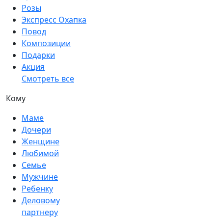
Розы
Экспресс Охапка
Повод
Композиции
Подарки
Акция
Смотреть все
Кому
Маме
Дочери
Женщине
Любимой
Семье
Мужчине
Ребенку
Деловому
партнеру