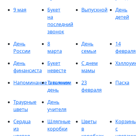
9 мая
Букет
Выпускной
День
на
детей
последний
звонок
День
8
День
14
России
марта
семьи
февраля
День
Букет
С днем
Хэллоуи
финансиста
невесте
мамы
Напоминание о важном
Татьянин
23
Пасха
день
февраля
Траурные
День
цветы
учителя
Сердца
Шляпные
Цветы
Корзин
из
коробки
в
с