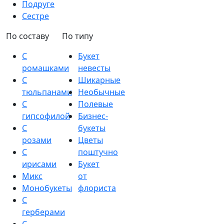
Подруге
Сестре
По составу
По типу
С
Букет
ромашками
невесты
С
Шикарные
тюльпанами
Необычные
С
Полевые
гипсофилой
Бизнес-
С
букеты
розами
Цветы
С
поштучно
ирисами
Букет
Микс
от
Монобукеты
флориста
С
герберами