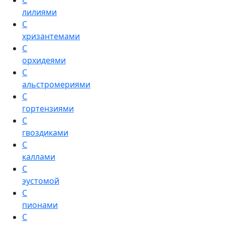
С
лилиями
С
хризантемами
С
орхидеями
С
альстромериями
С
гортензиями
С
гвоздиками
С
каллами
С
эустомой
С
пионами
С