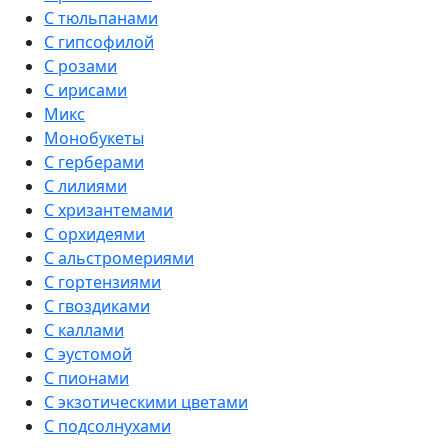
С тюльпанами
С гипсофилой
С розами
С ирисами
Микс
Монобукеты
С герберами
С лилиями
С хризантемами
С орхидеями
С альстромериями
С гортензиями
С гвоздиками
С каллами
С эустомой
С пионами
С экзотическими цветами
С подсолнухами