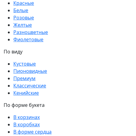
Красные
Белые
Розовые
Желтые
Разноцветные
Фиолетовые
По виду
Кустовые
Пионовидные
Премиум
Классические
Кенийские
По форме букета
В корзинах
В коробках
В форме сердца