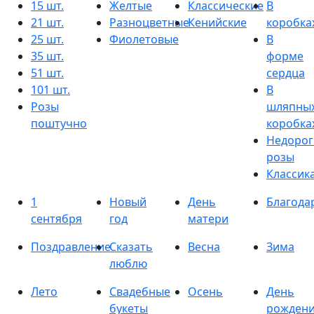
15 шт.
Желтые
Классические
В
21 шт.
Разноцветные
Кенийские
коробка
25 шт.
Фиолетовые
В
35 шт.
форме
51 шт.
сердца
101 шт.
В
Розы
шляпны
поштучно
коробка
Недорог
розы
Классик
1
Новый
День
Благода
сентября
год
матери
Поздравление
Сказать
Весна
Зима
люблю
Лето
Свадебные
Осень
День
букеты
рожден