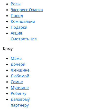
Розы
Экспресс Охапка
Повод
Композиции
Подарки
Акция
Смотреть все
Кому
Маме
Дочери
Женщине
Любимой
Семье
Мужчине
Ребенку
Деловому
партнеру