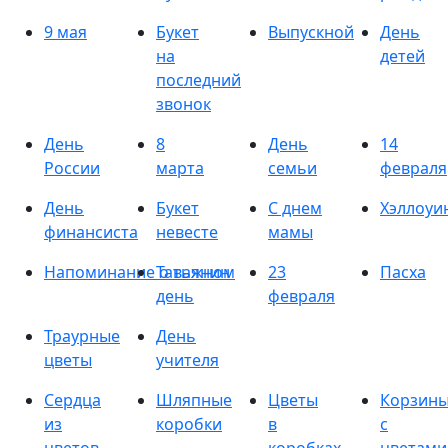
9 мая
Букет
Выпускной
День
на
детей
последний
звонок
День
8
День
14
России
марта
семьи
февраля
День
Букет
С днем
Хэллоуи
финансиста
невесте
мамы
Напоминание о важном
Татьянин
23
Пасха
день
февраля
Траурные
День
цветы
учителя
Сердца
Шляпные
Цветы
Корзин
из
коробки
в
с