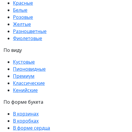
Красные
Белые
Розовые
Желтые
Разноцветные
Фиолетовые
По виду
Кустовые
Пионовидные
Премиум
Классические
Кенийские
По форме букета
В корзинах
В коробках
В форме сердца