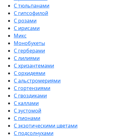
С тюльпанами
С гипсофилой
С розами
С ирисами
Микс
Монобукеты
С герберами
С лилиями
С хризантемами
С орхидеями
С альстромериями
С гортензиями
С гвоздиками
С каллами
С эустомой
С пионами
С экзотическими цветами
С подсолнухами