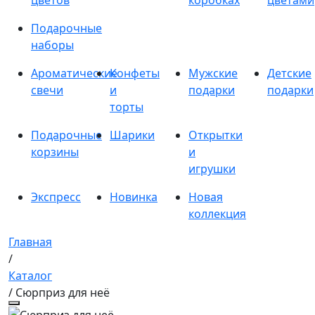
цветов
коробках
цветами
Подарочные
наборы
Ароматические
Конфеты
Мужские
Детские
свечи
и
подарки
подарки
торты
Подарочные
Шарики
Открытки
корзины
и
игрушки
Экспресс
Новинка
Новая
коллекция
Главная
/
Каталог
/ Сюрприз для неё