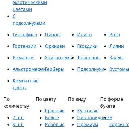
экзотическими
цветами
С
подсолнухами
Гипсофила
Пионы
Ирисы
Роза
Гортензии
Орхидеи
Гвоздики
Лилии
Ромашки
Хризантемы
Тюльпаны
Каллы
Альстромерии
Герберы
Подсолнухи
Эустомы
Комнатные
цветы
По
По цвету
По виду
По форме
количеству
букета
Красные
Кустовые
7 шт.
Белые
Пионовидные
В
9 шт.
Розовые
Премиум
корзина