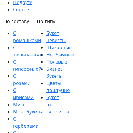
Подруге
Сестре
По составу
По типу
С
Букет
ромашками
невесты
С
Шикарные
тюльпанами
Необычные
С
Полевые
гипсофилой
Бизнес-
С
букеты
розами
Цветы
С
поштучно
ирисами
Букет
Микс
от
Монобукеты
флориста
С
герберами