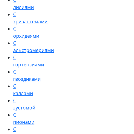
С
лилиями
С
хризантемами
С
орхидеями
С
альстромериями
С
гортензиями
С
гвоздиками
С
каллами
С
эустомой
С
пионами
С