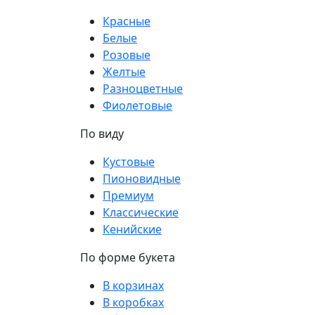
Красные
Белые
Розовые
Желтые
Разноцветные
Фиолетовые
По виду
Кустовые
Пионовидные
Премиум
Классические
Кенийские
По форме букета
В корзинах
В коробках