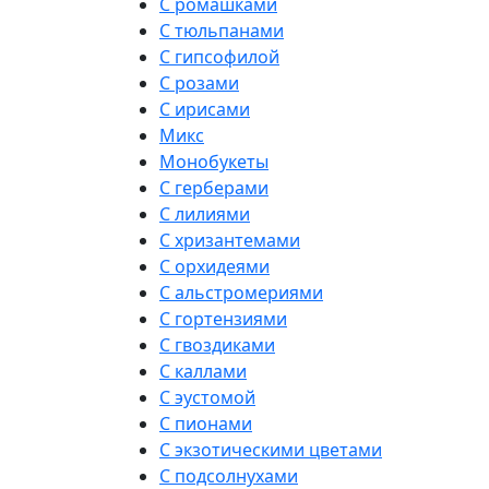
С ромашками
С тюльпанами
С гипсофилой
С розами
С ирисами
Микс
Монобукеты
С герберами
С лилиями
С хризантемами
С орхидеями
С альстромериями
С гортензиями
С гвоздиками
С каллами
С эустомой
С пионами
С экзотическими цветами
С подсолнухами